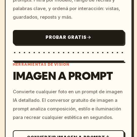
palabras clave, y ordená por interacción: vistas,
guardados, reposts y más.
PROBAR GRATIS
HERRAMIENTAS DE VISIÓN
IMAGEN A PROMPT
/imagine prompt: cinemati
Convierte cualquier foto en un prompt de imagen
c, cyberpunk sunset, neon
IA detallado. El conversor gratuito de imagen a
colors, 8k --v 6.0
prompt analiza composición, estilo e iluminación
para recrear cualquier estética en segundos.