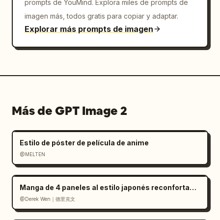
exactamente 2 insignias superiores y 1 
prompts de YouMind. Explora miles de prompts de
trofeo. No añadir logotipos adicionales, 
imagen más, todos gratis para copiar y adaptar.
marcas de agua, códigos QR ni texto 
Explorar más prompts de imagen
adicional.
Más de GPT Image 2
Estilo de póster de película de anime
@MELTEN
Manga de 4 paneles al estilo japonés reconfortante
@Derek Wen｜德里克文