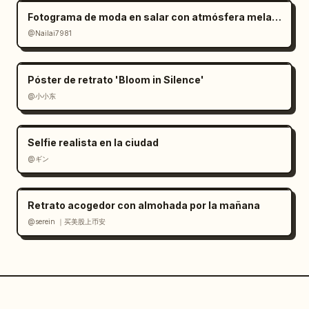
Fotograma de moda en salar con atmósfera melancólica
@Nailai7981
Póster de retrato 'Bloom in Silence'
@小小东
Selfie realista en la ciudad
@ギン
Retrato acogedor con almohada por la mañana
@serein ｜买美股上币安