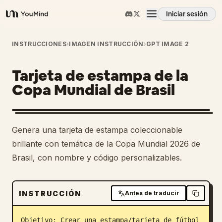
Iniciar sesión
YouMind
Resumen
INSTRUCCIONES
›
IMAGEN INSTRUCCIÓN
›
GPT IMAGE 2
Tarjeta de estampa de la
Casos de uso
Copa Mundial de Brasil
Habilidades
Genera una tarjeta de estampa coleccionable
Prompts
brillante con temática de la Copa Mundial 2026 de
Brasil, con nombre y código personalizables.
Precios
INSTRUCCIÓN
Antes de traducir
Descargar
Objetivo: Crear una estampa/tarjeta de fútbol 