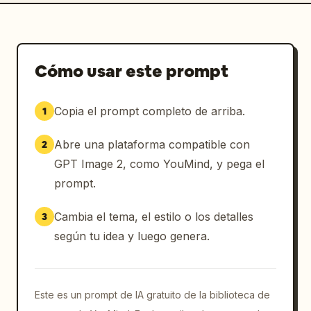
metálica texturizada de color negro con 
biseles y tornillos dorados, que contenga el 
nombre grande en cursiva dorado “
Danviane Aetherlux
”. Debajo, añadir una 
Cómo usar este prompt
pequeña placa verde con borde dorado que diga 
“
FAN-01
”.

Copia el prompt completo de arriba.
1
Estilo: Estética de póster deportivo 
Abre una plataforma compatible con
2
hiperrealista y estampa coleccionable, 
GPT Image 2, como YouMind, y pega el
reflejos brillantes nítidos, borde dorado 
metálico en relieve, paleta saturada de 
prompt.
verde/amarillo de Brasil, iluminación 
cinematográfica, alto contraste, acabado 
Cambia el tema, el estilo o los detalles
3
comercial pulido.

según tu idea y luego genera.
Restricciones: Mantener el texto visible 
exacto: “World Cup 2026”, “Danviane 
Este es un prompt de IA gratuito de la biblioteca de
Aetherlux”, “FAN-01”, “BRASIL” y “10”. Usar 