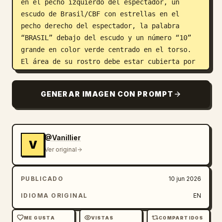
en el pecho izquierdo del espectador, un 
escudo de Brasil/CBF con estrellas en el 
pecho derecho del espectador, la palabra 
“BRASIL” debajo del escudo y un número “10” 
grande en color verde centrado en el torso. 
El área de su rostro debe estar cubierta por 
un bloque rectangular liso del tono de la 
piel, como si estuviera anonimizado o 
GENERAR IMAGEN CON PROMPT
reservado para el retrato de un usuario.

Fondo: Usar un estadio de fútbol lleno con 
colores de multitud en amarillo y verde 
@Vanillier
V
desenfocados, luces brillantes de estadio, 
Ver original
cielo azul y desenfoque de profundidad de 
campo. Incluir una bandera de Brasil grande 
PUBLICADO
10 jun 2026
ondeando en el lado izquierdo del fondo del 
estadio y un marcador distante a la derecha 
IDIOMA ORIGINAL
EN
que muestre un ícono tipo trofeo en tonos 
verde/amarillo.

ME GUSTA
VISTAS
COMPARTIDOS