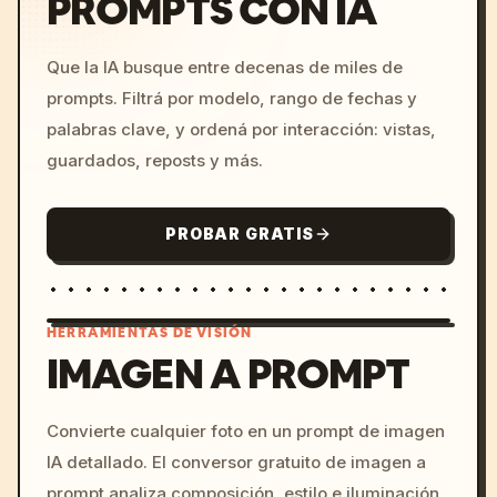
PROMPTS CON IA
Que la IA busque entre decenas de miles de
prompts. Filtrá por modelo, rango de fechas y
palabras clave, y ordená por interacción: vistas,
guardados, reposts y más.
PROBAR GRATIS
HERRAMIENTAS DE VISIÓN
IMAGEN A PROMPT
/imagine prompt: cinemati
Convierte cualquier foto en un prompt de imagen
c, cyberpunk sunset, neon
IA detallado. El conversor gratuito de imagen a
colors, 8k --v 6.0
prompt analiza composición, estilo e iluminación