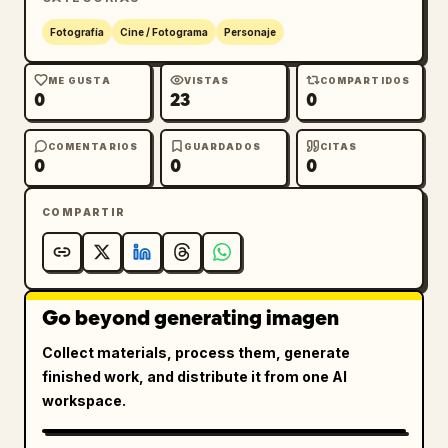
Fotografía
Cine / Fotograma
Personaje
ME GUSTA
VISTAS
COMPARTIDOS
0
23
0
COMENTARIOS
GUARDADOS
CITAS
0
0
0
COMPARTIR
Go beyond generating imagen
Collect materials, process them, generate
finished work, and distribute it from one AI
workspace.