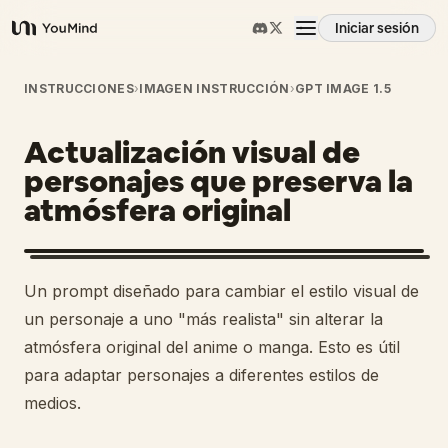
Iniciar sesión
YouMind
Resumen
INSTRUCCIONES
›
IMAGEN INSTRUCCIÓN
›
GPT IMAGE 1.5
Actualización visual de
Casos de uso
personajes que preserva la
atmósfera original
Habilidades
Prompts
Un prompt diseñado para cambiar el estilo visual de
un personaje a uno "más realista" sin alterar la
Precios
atmósfera original del anime o manga. Esto es útil
para adaptar personajes a diferentes estilos de
medios.
Descargar