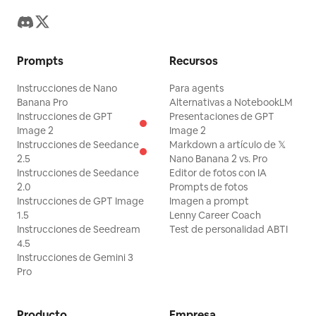
Prompts
Recursos
Instrucciones de Nano
Para agents
Banana Pro
Alternativas a NotebookLM
Instrucciones de GPT
Presentaciones de GPT
Image 2
Image 2
Instrucciones de Seedance
Markdown a artículo de 𝕏
2.5
Nano Banana 2 vs. Pro
Instrucciones de Seedance
Editor de fotos con IA
2.0
Prompts de fotos
Instrucciones de GPT Image
Imagen a prompt
1.5
Lenny Career Coach
Instrucciones de Seedream
Test de personalidad ABTI
4.5
Instrucciones de Gemini 3
Pro
Producto
Empresa