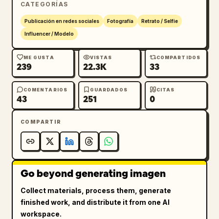
CATEGORÍAS
Publicación en redes sociales
Fotografía
Retrato / Selfie
Influencer / Modelo
ME GUSTA
VISTAS
COMPARTIDOS
239
22.3K
33
COMENTARIOS
GUARDADOS
CITAS
43
251
0
COMPARTIR
Go beyond generating imagen
Collect materials, process them, generate
finished work, and distribute it from one AI
workspace.