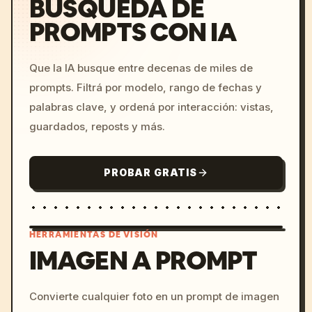
BÚSQUEDA DE
PROMPTS CON IA
Que la IA busque entre decenas de miles de
prompts. Filtrá por modelo, rango de fechas y
palabras clave, y ordená por interacción: vistas,
guardados, reposts y más.
PROBAR GRATIS
HERRAMIENTAS DE VISIÓN
IMAGEN A PROMPT
/imagine prompt: cinemati
Convierte cualquier foto en un prompt de imagen
c, cyberpunk sunset, neon