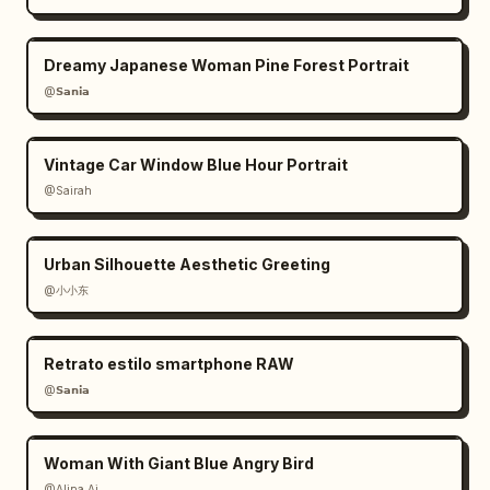
Dreamy Japanese Woman Pine Forest Portrait
@𝗦𝗮𝗻𝗶𝗮
Vintage Car Window Blue Hour Portrait
@Sairah
Urban Silhouette Aesthetic Greeting
@小小东
Retrato estilo smartphone RAW
@𝗦𝗮𝗻𝗶𝗮
Woman With Giant Blue Angry Bird
@Alina Ai