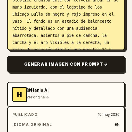
plástico transparente con cerveza ámbar en su 
mano izquierda, con el logotipo de los 
Chicago Bulls en negro y rojo impreso en el 
vaso. El fondo es un estadio de baloncesto 
nítido y detallado con una audiencia 
abarrotada, asientos a pie de cancha, la 
cancha y el aro visibles a la derecha, un 
reloj de posesión digital que muestra 24 y 
tableros LED rojos alrededor de la arena que 
muestran la marca de los Bulls; incluye 
GENERAR IMAGEN CON PROMPT
exactamente tres bandas LED horizontales 
prominentes. Utiliza iluminación realista de 
arena, perspectiva natural de cámara de 
@Hania Ai
teléfono, textura detallada de la tela de la 
H
Ver original
ropa, profundidad de campo de baja a 
moderada, sin retoques de belleza, sin 
personas adicionales en primer plano que 
PUBLICADO
16 may 2026
bloqueen al sujeto y sin marcas de agua.
IDIOMA ORIGINAL
EN