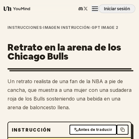
Iniciar sesión
YouMind
Resumen
INSTRUCCIONES
›
IMAGEN INSTRUCCIÓN
›
GPT IMAGE 2
Retrato en la arena de los
Casos de uso
Chicago Bulls
Habilidades
Un retrato realista de una fan de la NBA a pie de
Prompts
cancha, que muestra a una mujer con una sudadera
roja de los Bulls sosteniendo una bebida en una
arena de baloncesto llena.
Precios
Descargar
INSTRUCCIÓN
Antes de traducir