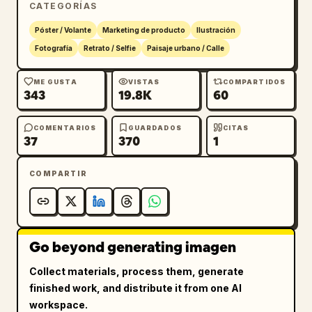
CATEGORÍAS
Póster / Volante
Marketing de producto
Ilustración
Fotografía
Retrato / Selfie
Paisaje urbano / Calle
ME GUSTA
VISTAS
COMPARTIDOS
343
19.8K
60
COMENTARIOS
GUARDADOS
CITAS
37
370
1
COMPARTIR
Go beyond generating imagen
Collect materials, process them, generate
finished work, and distribute it from one AI
workspace.