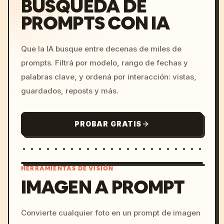
BÚSQUEDA DE
PROMPTS CON IA
Que la IA busque entre decenas de miles de
prompts. Filtrá por modelo, rango de fechas y
palabras clave, y ordená por interacción: vistas,
guardados, reposts y más.
PROBAR GRATIS
HERRAMIENTAS DE VISIÓN
IMAGEN A PROMPT
/imagine prompt: cinemati
Convierte cualquier foto en un prompt de imagen
c, cyberpunk sunset, neon