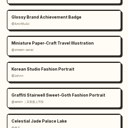
Glossy Brand Achievement Badge
@AmirMušić
Miniature Paper-Craft Travel Illustration
@simeon-sanai
Korean Studio Fashion Portrait
@Johnn
Graffiti Stairwell Sweet-Goth Fashion Portrait
@serein ｜买美股上币安
Celestial Jade Palace Lake
@李岳