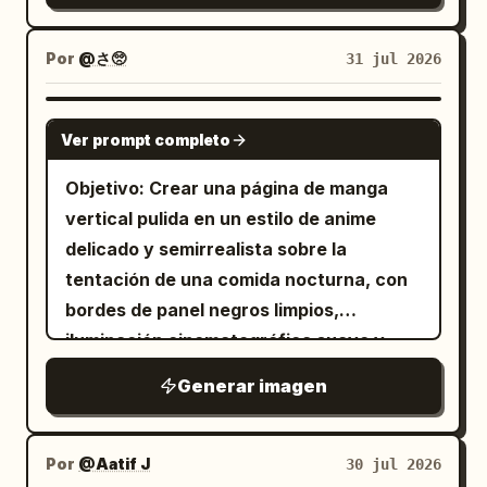
monocromático cálido color arroz +
gruesos, proporciones lúdicas y una
número de página 「2/4」 en la parte
pero reemplaza los cuadros de marcador
marrón claro + blanco crema, sombras
composición de paisaje casi cuadrada.
superior derecha y el nombre del artista
de posición azules con ilustraciones de
Por
@さ🥺
31 jul 2026
simples, como el manga de estilo de vida
Evita el fotorrealismo, los degradados, el
「@_sagyo」 centrado en la parte
personajes terminadas y redibuja las
japonés o ilustraciones reconfortantes.
arte de líneas finas o texto adicional.
inferior. Transformaciones de las
viñetas de forma limpia. Objetivo: Crear
GPT IMAGE 2
[Requisitos de texto] El chino en los
viñetas: 1. Viñeta ancha superior: Ilustra
Ver prompt completo
una página de manga terminada titulada
globos de diálogo debe ser correcto,
a la chica del storyboard como una
, página
, basada en el
夜食
2/4
claro, sin caracteres distorsionados o
Objetivo: Crear una página de manga
hermosa mujer joven en una cocina
storyboard de referencia. Diseño:
deformados. Evitar: fotografía realista,
vertical pulida en un estilo de anime
cálida, sosteniendo un tazón de tofu con
Mantén exactamente 4 viñetas visibles:
renderizado 3D, colores brillantes,
delicado y semirrealista sobre la
guarnición verde. Mantén un globo de
1 viñeta ancha en la parte superior, 2
fondos complejos, deformación facial de
tentación de una comida nocturna, con
texto vertical con 「じゃ…お豆腐にめんつ
viñetas inclinadas en el medio una al
los personajes, texto ilegible, sensación
bordes de panel negros limpios,
ゆかけて…！」. 2. Viñeta diagonal central
lado de la otra y 1 viñeta ancha en la
de calcomanía barata.
iluminación cinematográfica suave y
izquierda: Reemplaza el marcador de
parte inferior. Usa bordes de viñeta de
texto de manga japonés legible. Lienzo:
posición “malvado” con una versión
Generar imagen
manga negros y limpios, con las dos
Página de manga en formato vertical,
demoníaca de cabello plateado del
viñetas centrales divididas por un
relación de aspecto aproximada de 3:4,
personaje masculino, con cuernos
espacio inclinado. Agrega el nombre del
margen exterior blanco. Coloca el título
Por
@Aatif J
30 jul 2026
negros, alas de murciélago oscuras, una
artista centrado en la parte inferior: