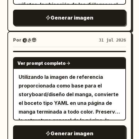
Panel 4: La pareja abrazándose
un río azul que atraviesa
viñetas, la ubicación de los diálogos y el
fuertemente. El hombre inclina la cabeza
horizontalmente el plano medio, rocas
número de página. Reemplaza los
Generar imagen
para besar suavemente la frente de la
dispersas, arbustos y árboles verdes a
cuadros de marcador de posición por
mujer, la mujer cierra los ojos y sonríe.
ambos lados, un cielo azul brillante y
personajes e ilustraciones detalladas,
[Requisitos obligatorios de consistencia
exactamente 1 nube blanca grande en la
conservando el flujo de la escena del
Por
@さ🥺
31 jul 2026
de personajes] Los dos personajes
parte superior izquierda. Añade
storyboard. Objetivo: Finalizar la página
deben mantener exactamente el mismo
exactamente 1 burbuja de pensamiento
como una página de manga shoujo / josei
GPT IMAGE 2
rostro, peinado, ropa y proporciones
blanca en la parte superior derecha
Ver prompt completo
limpia y a todo color sobre
, con
夜食
corporales desde el Panel 1 hasta el
conectada por 2 pequeños puntos, que
arte lineal profesional, degradados
Utilizando la imagen de referencia
Panel 4. No se permite ninguna
contenga el texto en japonés
あつい…
suaves, renderizado detallado de
proporcionada como base para el
variación. Hombre: cabello corto,
en letras negras verticales. Estilo: haz
personajes y bordes de viñeta negros y
storyboard/diseño del manga, convierte
aspecto amable, usando un suéter o
que toda la imagen parezca una
nítidos. Lienzo y diseño: Mantén
el boceto tipo YAML en una página de
camisa sencilla. Mujer: cabello de largo
ilustración infantil audaz pintada con
exactamente 4 viñetas: 1 viñeta ancha
manga terminada a todo color. Preserva
medio, aspecto amable, usando ropa de
una textura gruesa de acrílico o pintura
superior, 2 viñetas diagonales centrales
la estructura general de la página, la
estilo hogareño. [Estilo y textura] Arte
al óleo tipo impasto, pinceladas visibles,
y 1 viñeta ancha inferior. Agrega el título
ubicación del número de página y el
lineal de anime dibujado a mano limpio,
colores saturados, contornos negros
Generar imagen
「夜食」 en la parte superior izquierda, el
contenido de los diálogos en japonés,