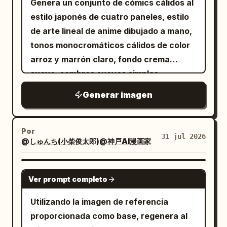
Genera un conjunto de cómics cálidos al
estilo japonés de cuatro paneles, estilo
de arte lineal de anime dibujado a mano,
tonos monocromáticos cálidos de color
arroz y marrón claro, fondo crema
suave, sombras suaves simples,
atmósfera general cálida y
Generar imagen
reconfortante. Relación de aspecto:
cuadrado 1:1, diseño estándar de cuatro
paneles 2x2, separados por bordes
Por
31 jul 2026
@しゅんち(小柴俊太郎)@神戸AI漫画家
delgados de color marrón entre cada
panel. Título superior: caracteres
grandes "
", con un
GPT IMAGE 2
Día de la pareja
Ver prompt completo
pequeño corazón a cada lado, estilo de
escritura a mano en color marrón
Utilizando la imagen de referencia
oscuro. [Contenido de los cuatro
proporcionada como base, regenera al