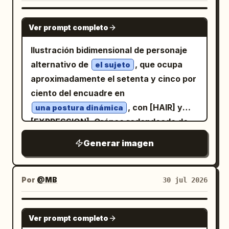
「夜食」 en la parte superior izquierda y
pose seria con los brazos cruzados y un
. Reemplazos de personajes: -
@_sagyo
el número de página 「1/4」 en la parte
GPT IMAGE 2
fondo púrpura siniestro. Incluye
Reemplaza el marcador de posición “あち
Ver prompt completo
superior derecha. Añade una pequeña
exactamente 2 globos de texto: 「ちっ…
ゃち” con una hermosa mujer joven de
firma centrada en la parte inferior:
Ilustración bidimensional de personaje
冷奴は正直おいしいので何も言えません…」
cabello largo y oscuro, ojos expresivos
@_sagyo. Diseño: Usa exactamente 4
alternativo de
, que ocupa
y 「せめてネギとかかは載せましょう それく
el sujeto
estilo shoujo y una camisa de cuadros
paneles. El panel 1 es un panel superior
aproximadamente el setenta y cinco por
らいの悪は許されます」. 3. Viñeta
marrón con un chaleco oscuro. -
ancho que ocupa aproximadamente la
ciento del encuadre en
diagonal central derecha: Reemplaza el
Reemplaza el marcador de posición “悪魔
mitad de la altura de la página. Los
, con [HAIR] y
marcador de posición “ángel” con el
una postura dinámica
ファブち” con un apuesto hombre
paneles 2 y 3 son dos paneles más
[EXPRESSION]. Cráneo redondeado de
mismo personaje masculino de cabello
demonio de cabello plateado, cuernos
pequeños e iguales, uno al lado del otro
gran tamaño, parte inferior del rostro
plateado como un ángel, sonriendo con
negros, alas de murciélago oscuras,
Generar imagen
en la fila central. El panel 4 es un panel
corta y aplanada, mandíbula estrecha,
las manos juntas, alas blancas, un halo
expresión seria y ropa oscura. -
inferior ancho. Usa separadores negros
cuello largo y delgado, orejas
brillante, destellos, flores y un cálido
Reemplaza el marcador de posición “天使
gruesos entre los paneles. Panel 1: Una
ligeramente sobredimensionadas, ojos
fondo celestial dorado. Incluye
Por
@MB
30 jul 2026
ファブち” con una versión ángel del
cocina-comedor tenue de color azul a
ovalados enormes y pálidos con pupilas
exactamente 2 globos de texto: 「ま
mismo hombre, de cabello plateado y
medianoche. Una joven delgada llamada
diminutas descentradas, cejas negras
ぁ…！夜食界の優等生ですよ…」 y 「えらい
GPT IMAGE 2
sonriente, con alas blancas, un halo
está
una joven de rasgos suaves
Ver prompt completo
horizontales extremadamente gruesas,
です…」. 4. Viñeta ancha inferior:
brillante, manos juntas y una atmósfera