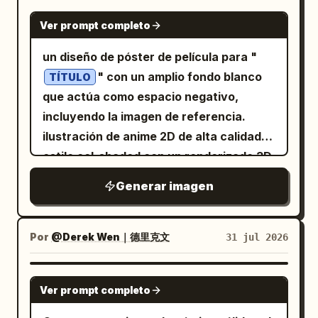
GPT IMAGE 2
Ver prompt completo
un diseño de póster de película para "
" con un amplio fondo blanco
TÍTULO
que actúa como espacio negativo,
incluyendo la imagen de referencia.
ilustración de anime 2D de alta calidad,
estilo cel-shaded con un renderizado 3D
suave, utilizando una paleta base de
Generar imagen
blanco puro que contrasta con los
colores de la imagen de referencia.
manhwa coreano. nota: requiere al
Por
@Derek Wen｜德里克文
31 jul 2026
menos 1 imagen como referencia. nota 2:
añade esto en el prompt para eliminar
GPT IMAGE 2
Ver prompt completo
los créditos del póster: negative: billing
block or credit block