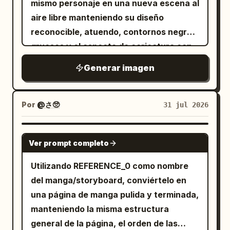
paneles] Panel 1: Retrato de pie de una
mismo personaje en una nueva escena al
pareja joven asiática. El
está
aire libre manteniendo su diseño
hombre
detrás de la
, con las manos
reconocible, atuendo, contornos negros
mujer
suavemente sobre sus hombros, ambos
gruesos y el aspecto de caricatura con
sonriendo a la cámara. Panel 2: La pareja
textura pintada a mano. Cambia la pose
Generar imagen
sentada en un interior acogedor,
a una caminando hacia adelante, con
sosteniendo tazas con ambas manos,
una mano sosteniendo una correa roja, y
sonriéndose el uno al otro. La mujer
añade una pequeña gota de sudor para
Por
@さ🥺
31 jul 2026
tiene un globo de diálogo claro en chino:
mostrar incomodidad o vacilación.
"Gracias por estar siempre conmigo".
Añade un lindo perro Shiba Inu
GPT IMAGE 2
Ver prompt completo
Globo de diálogo redondeado de color
caminando junto al personaje con la
blanco, texto negro claro. Panel 3: La
correa: pelaje naranja, cola rizada, collar
Utilizando REFERENCE_0 como nombre
pareja cocinando junta en la cocina. De
rojo, expresión feliz con la boca abierta,
del manga/storyboard, conviértelo en
pie, uno al lado del otro en la estufa, el
contorno negro grueso y textura
una página de manga pulida y terminada,
hombre revolviendo, la mujer ayudando,
pintada a juego. Ubica la escena en un
manteniendo la misma estructura
con expresiones concentradas y felices.
sendero rocoso a la orilla de un río, con
general de la página, el orden de las