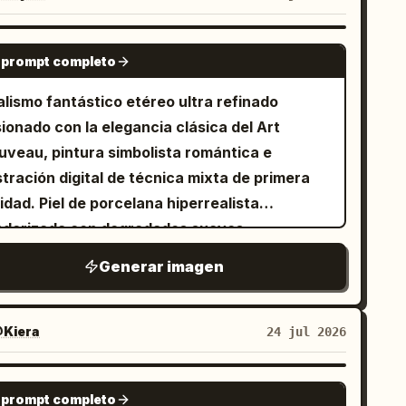
capturado con una
n marcas de agua.
stética artística y texturizada de pintura al
leo
NANO BANANA PRO
 prompt completo
alismo fantástico etéreo ultra refinado
ionado con la elegancia clásica del Art
uveau, pintura simbolista romántica e
stración digital de técnica mixta de primera
idad. Piel de porcelana hiperrealista
nderizada con degradados suaves
pecables, dispersión subsuperficial luminosa
Generar imagen
texturas mate aterciopeladas. Elementos
turales intrincadamente superpuestos —
cluyendo delicadas plumas de aves, follaje
Kiera
24 jul 2026
tánico seco, mariposas, enredaderas, flores y
namentos orgánicos— integrados
GPT IMAGE 2
 prompt completo