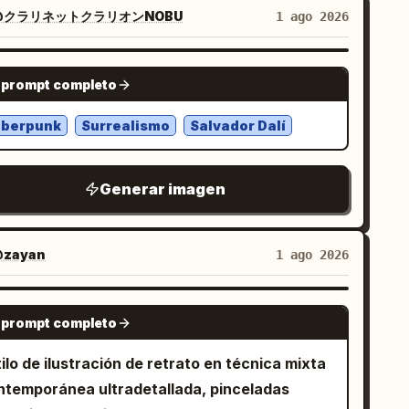
ette is dominated by deep blues, indigo, and
@クラリネットクラリオンNOBU
1 ago 2026
ntrasting golden light. The atmosphere is
lancholic, cinematic, high-resolution, and
NANO BANANA PRO
 prompt completo
atures impasto brushstroke textures.
iberpunk
Surrealismo
Salvador Dalí
Generar imagen
zayan
1 ago 2026
NANO BANANA PRO
 prompt completo
ilo de ilustración de retrato en técnica mixta
ntemporánea ultradetallada, pinceladas