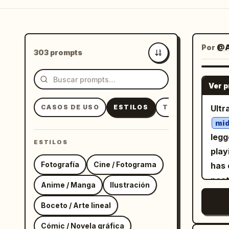
Por
@A
303 prompts
Más recientes
Ver 
CASOS DE USO
ESTILOS
TEMAS
Ultr
mid
legg
ESTILOS
play
Fotografía
Cine / Fotograma
has 
neat
Anime / Manga
Ilustración
expr
Boceto / Arte lineal
welc
He w
Cómic / Novela gráfica