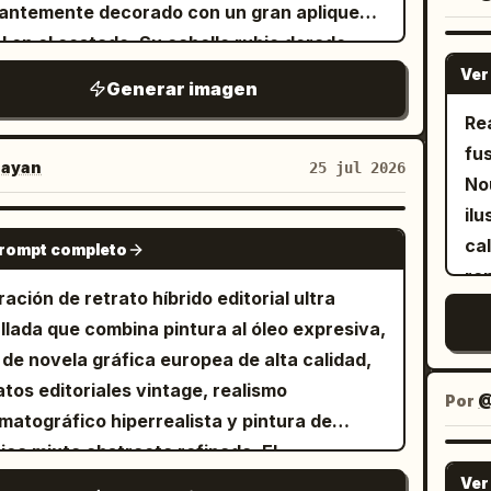
, 
antemente decorado con un gran aplique
si
e
al en el costado. Su cabello rubio dorado,
ó
lado y en cascada, enmarca su rostro,
Ver
.
Generar imagen
lementado con brillantes aretes de
Re
antes. El fondo presenta un
fus
ilo texturizado con una paleta dorada
ayan
25 jul 2026
gastada y pinceladas gruesas y expresivas
No
realzan la estética lujosa y clásica de la
ilu
NANO BANANA PRO
osición.
cal
prompt completo
re
tración de retrato híbrido editorial ultra
im
llada que combina pintura al óleo expresiva,
y 
 de novela gráfica europea de alta calidad,
na
atos editoriales vintage, realismo
in
Por
@
matográfico hiperrealista y pintura de
bo
ica mixta abstracta refinada. El
or
ura humana (que coincida al 100%
Ver