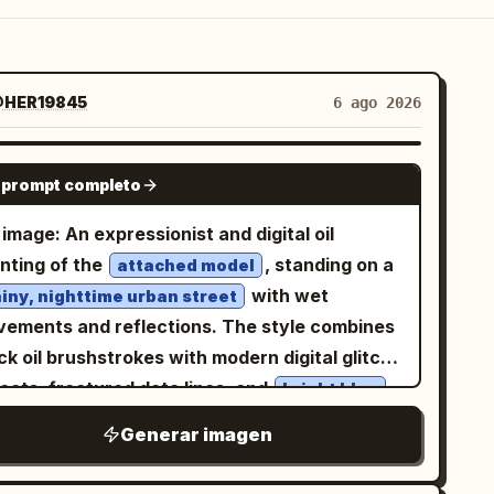
HER19845
6 ago 2026
GPT IMAGE 2
 prompt completo
image: An expressionist and digital oil
inting of the
, standing on a
attached model
with wet
ainy, nighttime urban street
vements and reflections. The style combines
ck oil brushstrokes with modern digital glitch
ects, fractured data lines, and
bright blue
nt dripping and melting vertically from her
Generar imagen
y. To the right, a shop facade is visible, its
m interior light illuminating the scene. The