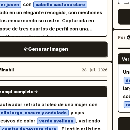
na en un sendero rocoso a la orilla de un
con
gr
ords: hyper-detailed oil painting, impasto,
er joven
cabello castaño claro
ele
 con un río azul que atraviesa
ado en un elegante recogido, con mechones
un
tte knife, textured canvas, expressive
co
zontalmente el plano medio, rocas
tos enmarcando su rostro. Capturada en
co
hwork, fine art realism, museum
cr
ersas, arbustos y árboles verdes a ambos
pose de tres cuartos de perfil con una
ne
erpiece, earthy color grading, handcrafted
s, un cielo azul brillante y exactamente 1
esión pensativa, viste un
la
ting, classical realism, ultra-detailed, high
Por
@
 blanca grande en la parte superior
y
ne
mic range, 8K quality, dramatic tactile
tido de encaje oscuro de cuello alto
Generar imagen
ierda. Añade exactamente 1 burbuja de
es colgantes ornamentados. La escena
un
ure, timeless artistic elegance.
amiento blanca en la parte superior
Ver
iza iluminación de claroscuro, con una fuente
el
cha conectada por 2 pequeños puntos, que
uz suave que ilumina el lado derecho de su
ce
inahil
28 jul 2026
Un
enga el texto en japonés
en letras
あつい…
ro, nariz y labios, mientras proyecta el resto
di
d
icales. Estilo: haz que toda la imagen
us rasgos y el fondo oscuro texturizado en
es
NANO BANANA PRO
la
zca una ilustración infantil audaz pintada
prompt completo
sombra profunda y melancólica. El estilo de
al
so
una textura gruesa de acrílico o pintura al
ura digital enfatiza pinceladas visibles y una
ár
autivador retrato al óleo de una mujer con
r
 tipo impasto, pinceladas visibles, colores
ura clásica y rica que recuerda a los
de
y ojos
con
ello largo, oscuro y ondulado
rados, contornos negros gruesos,
atos del Renacimiento.
vis
esivos de color
, vistiendo
fl
verde avellana
orciones lúdicas y una composición de
az
. El estilo artístico
camisa de textura clara
m