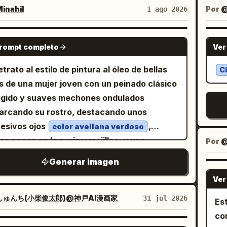
ose patterned vintage button-up shirt in
pal
inahil
Por
1 ago 2026
 browns, rust, ochre, and burgundy hues,
co
d olive trousers, dark socks, and worn
me
NANO BANANA PRO
prompt completo
Ver
her shoes, creating a timeless bohemian
fe
hetic. Beside him lies an open guitar case
etrato al estilo de pintura al óleo de bellas
C
d with deep burgundy velvet, containing
s de una mujer joven con un peinado clásico
tered coins from generous passersby,
gido y suaves mechones ondulados
ly telling the story of a talented street
rcando su rostro, destacando unos
ormer. The background features an old
esivos ojos
,
color avellana verdoso
ured plaster wall with peeling paint, cracks,
ras pecas en la nariz y mejillas, y una
Por
@
red earthy colors, and rustic architectural
esión pensativa. Viste un vestido de manga
Generar imagen
m. The entire image is rendered with
a
,
ck palette-knife impasto brushstrokes
Ver
estilo vintage en color amarillo mostaza
ble paint texture, layered oil pigments,
tuado con delicados paneles de encaje en
しゅんち(小柴俊太郎)@神戸AI漫画家
31 jul 2026
Est
essive strokes, and rich tactile depth.
orpiño y las mangas, collares superpuestos
co
y surface—including skin, clothing, guitar,
colgantes de gemas de ámbar y pequeños