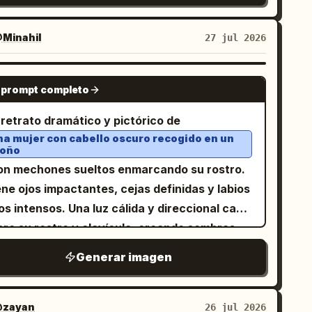
nubes blancas con contornos negros gruesos:
rincada y telas brillantes. Mariposas etéreas
a nube grande cerca de la parte superior
lores luminosas flotan en el aire mientras
Minahil
27 jul 2026
recha, una nube pequeña cerca del centro
aves rayos de luna crean una dramática
perior y una nube diminuta cerca del
uminación de contorno. Renderizado en un
NANO BANANA PRO
rizonte. Encima del leopardo, coloca una
 prompt completo
tilo inspirado en el Art Nouveau con elegantes
rbuja de pensamiento blanca con un contorno
eas fluidas, bordes florales decorativos, ricos
 retrato dramático y pictórico de
gro grueso y dos pequeños puntos de
nos zafiro, violeta y dorado, composición
na mujer con cabello oscuro recogido en un
rbuja, que contenga texto en japonés en
oño
egante, ojos expresivos, rasgos faciales
grita:
. Utiliza una
前菜、主菜、副菜、デザート…
con mechones sueltos enmarcando su rostro.
finados, atmósfera de ensueño, texturas
tura rugosa similar al pastel al óleo o al
ne ojos impactantes, cejas definidas y labios
tóricas y una estética de fantasía
ayón con pinceladas visibles, bordes
os intensos. Una luz cálida y direccional cae
cantadora con detalles excepcionales y
egulares, proporciones infantiles, contornos
bre su rostro y clavícula, creando sombras
monía visual.
gros de alto contraste, colores saturados y
ofundas al estilo claroscuro sobre un fondo
Generar imagen
a composición lista para un libro de cuentos.
curo y atmosférico. Lleva puesto
ntén el lienzo en un formato horizontal de
n delicado collar de cadena dorada y una
lusa de tirantes negra
, sin fotorrealismo, sin animales adicionales,
zayan
26 jul 2026