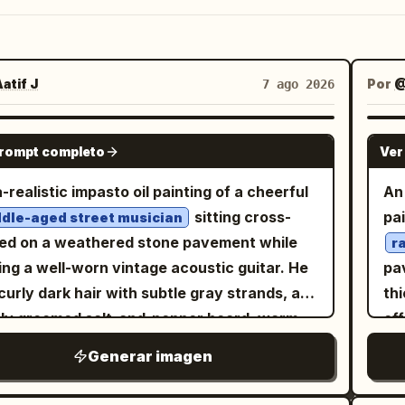
atif J
Por
@
7 ago 2026
GPT IMAGE 2
prompt completo
Ver
a-realistic impasto oil painting of a cheerful
An 
sitting cross-
pa
dle-aged street musician
ed on a weathered stone pavement while
r
ing a well-worn vintage acoustic guitar. He
pa
curly dark hair with subtle gray strands, a
thi
ly groomed salt-and-pepper beard, warm
eff
essive brown eyes, and a genuine
pai
Generar imagen
oming smile looking directly at the viewer.
bod
ears a distressed earth-toned fedora hat,
war