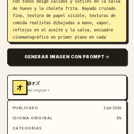
con tonos beige cálidos y sutiles en la salsa 
de huevo y la chuleta frita. Rayado cruzado 
fino, textura de papel visible, texturas de 
comida realistas dibujadas a mano, vapor, 
reflejos en el aceite y la salsa, encuadre 
cinematográfico en primer plano en cada 
panel.

GENERAR IMAGEN CON PROMPT
Sujeto: Una secuencia de cocina paso a paso 
para 
katsudon
, que incluye cebolla en 
rodajas, chuleta de cerdo empanizada, salsa 
de huevo a fuego lento, arroz y guarnición. 
@オズ
オ
Use manos de adulto realistas cuando 
Ver original
aparezcan manos, recortadas cerca de la 
comida.

PUBLICADO
2 jun 2026
Diseño del panel y conteo exacto de paneles: 
IDIOMA ORIGINAL
EN
Muestre exactamente 12 paneles, ordenados de 
CATEGORÍAS
izquierda a derecha, fila superior y luego 