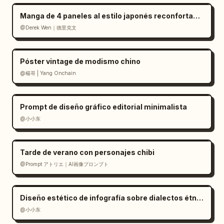
Manga de 4 paneles al estilo japonés reconfortante
@Derek Wen｜德里克文
Póster vintage de modismo chino
@楊哥 | Yang Onchain
Prompt de diseño gráfico editorial minimalista
@小小东
Tarde de verano con personajes chibi
@Prompt アトリエ｜AI画像プロンプト
Diseño estético de infografía sobre dialectos étnicos
@小小东