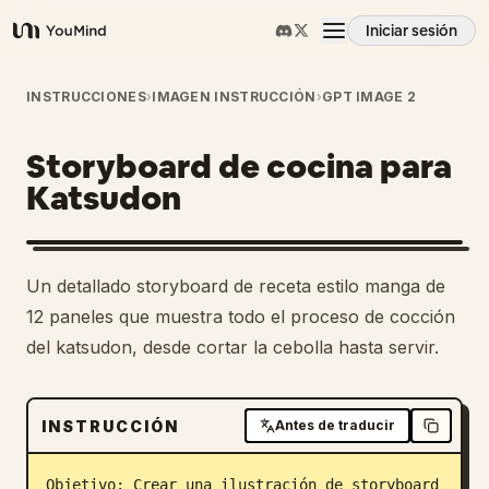
Iniciar sesión
YouMind
Resumen
INSTRUCCIONES
›
IMAGEN INSTRUCCIÓN
›
GPT IMAGE 2
Storyboard de cocina para
Casos de uso
Katsudon
Habilidades
Un detallado storyboard de receta estilo manga de
Prompts
12 paneles que muestra todo el proceso de cocción
del katsudon, desde cortar la cebolla hasta servir.
Precios
INSTRUCCIÓN
Antes de traducir
Descargar
Objetivo: Crear una ilustración de storyboard 