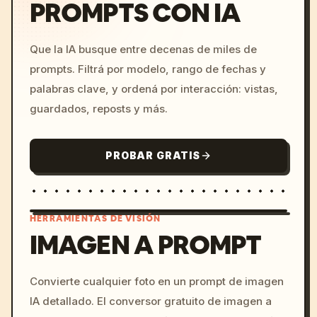
PROMPTS CON IA
Que la IA busque entre decenas de miles de
prompts. Filtrá por modelo, rango de fechas y
palabras clave, y ordená por interacción: vistas,
guardados, reposts y más.
PROBAR GRATIS
HERRAMIENTAS DE VISIÓN
IMAGEN A PROMPT
/imagine prompt: cinemati
Convierte cualquier foto en un prompt de imagen
c, cyberpunk sunset, neon
IA detallado. El conversor gratuito de imagen a
colors, 8k --v 6.0