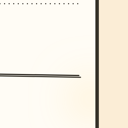
/imagine prompt: cinematic, cyberpunk s
unset, neon colors, 8k --v 6.0