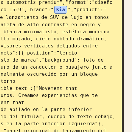
a automotriz premium","format":"diseño 
ico 16:9","brand":"
Kia
","product":"
e lanzamiento de SUV de lujo en tonos 
aleta de alto contraste en negro y 
 blanca minimalista, estética moderna 
lto mojado, cielo nublado dramático, 
visores verticales delgados entre 
nels":[{"position":"tercio 
sto de marca","background":"foto de 
uro de un conductor o pasajero junto a 
nalmente oscurecido por un bloque 
torno 
ible_text":["Movement that 
utos. Creamos experiencias que te 
ent that 
de apilado en la parte inferior 
jo del titular, cuerpo de texto debajo, 
os en la parte inferior izquierda"},
:"panel principal de lanzamiento del 