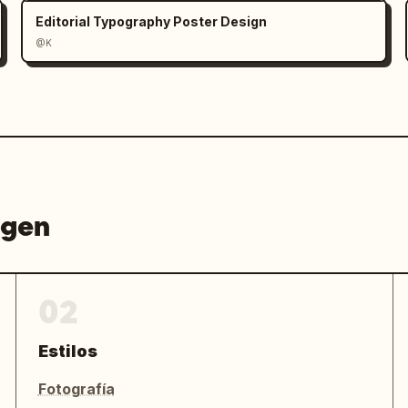
nales, sin errores ortográficos, sin 
Editorial Typography Poster Design
@K
agen
02
Estilos
Fotografía