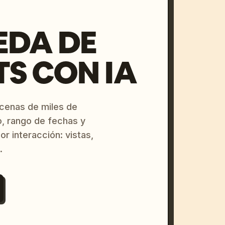
EDA DE
S CON IA
ecenas de miles de
o, rango de fechas y
or interacción: vistas,
.