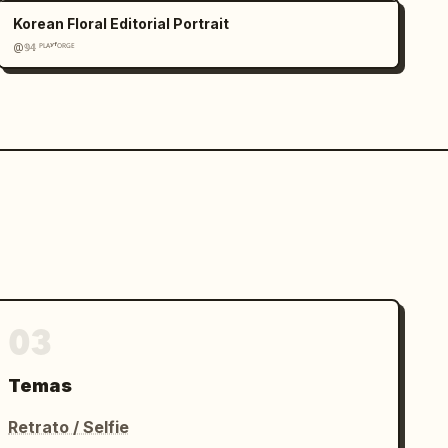
Korean Floral Editorial Portrait
@𝟡𝟜 ᴾᴸᴬʸᶠᴼᴿᴳᴱ
03
Temas
Retrato / Selfie