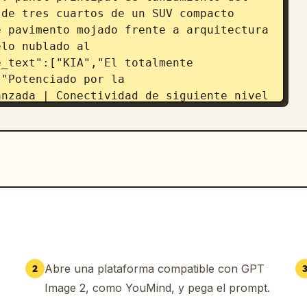
de tres cuartos de un SUV compacto 
 pavimento mojado frente a arquitectura 
lo nublado al 
_text":["KIA","El totalmente 
"Potenciado por la 
nzada | Conectividad de siguiente nivel 
eature_icons":["ícono de escudo con 
nzada","ícono de pantalla y teléfono 
nte nivel","ícono de asiento de auto 
no de hoja en círculo etiquetado como 
logotipo de Kia en la parte superior 
parte superior izquierda, SUV centrado 
 características espaciados 
nferior separados por líneas verticales 
","purpose":"panel de detalles traseros 
Abre una plataforma compatible con GPT
2
ista recortada de tres cuartos trasera 
Image 2, como YouMind, y pega el prompt.
 brillante, escena de carretera oscura 