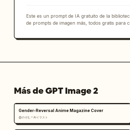
tipo estudio","visible_text_count":5,"
viene.","Desde las calles de la ciudad
contigo en cada kilómetro del camino."
Este es un prompt de IA gratuito de la bibliot
más","kia.com","KIA"],"ui_element_coun
de prompts de imagen más, todos gratis para c
contorno y flecha a la derecha en la p
derecha"],"composition":"titular y tex
recorte trasero del vehículo ocupando 
la acción en la parte inferior izquier
parte inferior derecha"}]},"typography
blanco nítido, titulares grandes y en 
regular, espaciado generoso, todo el t
precisa","logo_treatment":"logotipo de
plano","vehicle_details":"SUV Kia Spor
Más de GPT Image 2
brillante, faros LED angulares, rines 
visible en el panel central, emblema S
derecho","custom_text":{"left_headlin
Gender-Reversal Anime Magazine Cover
","center_headline":"
El totalmente n
@のぞむ＊AIイラスト
Diseñado para lo que viene.
"},"rende
fotorrealista combinada con diseño grá