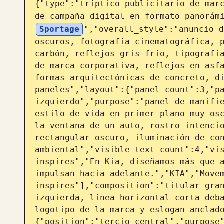
{"type":"tríptico publicitario de marc
de campaña digital en formato panorám
Sportage
","overall_style":"anuncio d
oscuros, fotografía cinematográfica, p
carbón, reflejos gris frío, tipografía
de marca corporativa, reflejos en asfa
formas arquitectónicas de concreto, di
paneles","layout":{"panel_count":3,"pa
izquierdo","purpose":"panel de manifie
estilo de vida en primer plano muy osc
la ventana de un auto, rostro intencio
rectangular oscuro, iluminación de con
ambiental","visible_text_count":4,"vis
inspires","En Kia, diseñamos más que a
impulsan hacia adelante.","KIA","Movem
inspires"],"composition":"titular gran
izquierda, línea horizontal corta deba
logotipo de la marca y eslogan anclad
{"position":"tercio central","purpose"