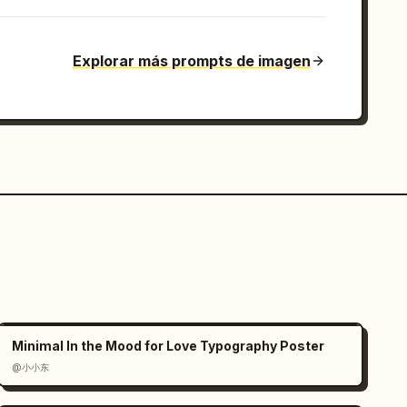
Explorar más prompts de imagen
Minimal In the Mood for Love Typography Poster
@小小东