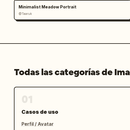
de folleto premium, sin paneles adicio
Minimalist Meadow Portrait
desorden"}
@Taaruk
Todas las categorías de Im
01
Casos de uso
Perfil / Avatar