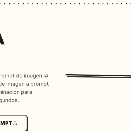
A
prompt de imagen IA
o de imagen a prompt
uminación para
egundos.
OMPT