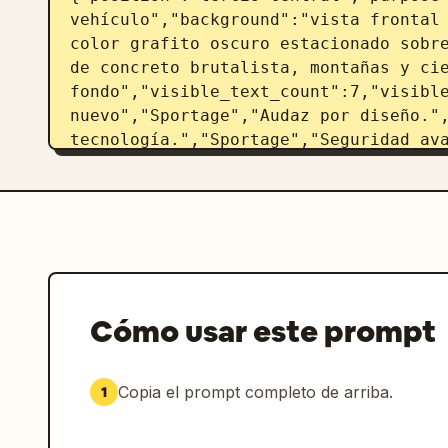
vehículo","background":"vista frontal 
color grafito oscuro estacionado sobre
de concreto brutalista, montañas y cie
fondo","visible_text_count":7,"visible
nuevo","Sportage","Audaz por diseño.",
tecnología.","Sportage","Seguridad ava
| Confort refinado | Movilidad 
sostenible"],"feature_icon_count":4,"f
estrella etiquetado como Seguridad ava
etiquetado como Conectividad de siguie
etiquetado como Confort refinado","íco
Movilidad sostenible"],"composition":"
izquierda, texto de lanzamiento en la 
Cómo usar este prompt
en la parte inferior, cuatro íconos de
uniformemente a lo largo de la parte i
delgadas"},{"position":"tercio derecho
Copia el prompt completo de arriba.
1
y llamado a la acción","background":"v
del mismo SUV oscuro, luz trasera roja