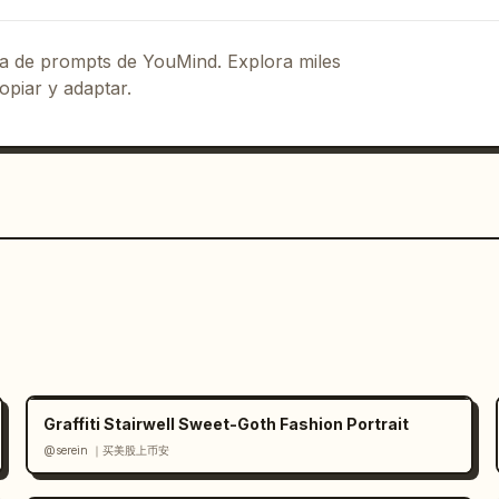
visible_text":["Diseñado para lo que 
 hasta los caminos abiertos, Kia está 
,"Descubre 
eca de prompts de YouMind. Explora miles
t":1,"ui_elements":["botón circular con 
opiar y adaptar.
arte inferior 
to en la parte superior izquierda, 
la parte inferior y derecha, llamado a 
da con botón de flecha circular en la 
":"sans-serif geométrica limpia, texto 
negrita, cuerpo de texto más pequeño y 
exto alineado a una cuadrícula 
 Kia moderno en blanco, minimalista y 
tage gris oscuro, parrilla negro 
negros, rieles de techo, placa Sportage 
portage trasero en el panel 
e":"
Movement that inspires
Graffiti Stairwell Sweet-Goth Fashion Portrait
uevo Sportage
","right_headline":"
@serein ｜买美股上币安
ring":"fotografía automotriz comercial 
fico pulido, detalles nítidos, calidad 