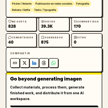
Póster / Volante
Publicación en redes sociales
Fotografía
Retrato / Selfie
Texto / Tipografía
ME GUSTA
VISTAS
COMPARTIDOS
828
39.3K
170
COMENTARIOS
GUARDADOS
CITAS
40
875
0
COMPARTIR
Go beyond generating imagen
Collect materials, process them, generate
finished work, and distribute it from one AI
workspace.