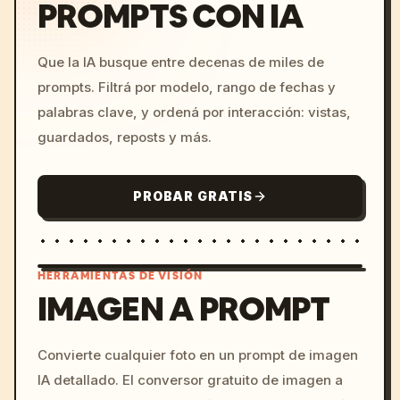
PROMPTS CON IA
Que la IA busque entre decenas de miles de
prompts. Filtrá por modelo, rango de fechas y
palabras clave, y ordená por interacción: vistas,
guardados, reposts y más.
PROBAR GRATIS
HERRAMIENTAS DE VISIÓN
IMAGEN A PROMPT
/imagine prompt: cinemati
Convierte cualquier foto en un prompt de imagen
c, cyberpunk sunset, neon
IA detallado. El conversor gratuito de imagen a
colors, 8k --v 6.0