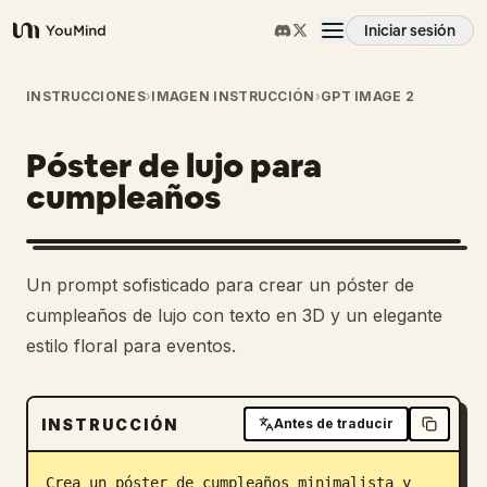
Iniciar sesión
YouMind
Resumen
INSTRUCCIONES
›
IMAGEN INSTRUCCIÓN
›
GPT IMAGE 2
Póster de lujo para
Casos de uso
cumpleaños
Habilidades
Un prompt sofisticado para crear un póster de
Prompts
cumpleaños de lujo con texto en 3D y un elegante
estilo floral para eventos.
Precios
INSTRUCCIÓN
Antes de traducir
Descargar
Crea un póster de cumpleaños minimalista y 