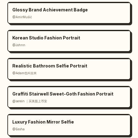
Glossy Brand Achievement Badge
@AmirMušić
Korean Studio Fashion Portrait
@Johnn
Realistic Bathroom Selfie Portrait
@Adam也叫吉米
Graffiti Stairwell Sweet-Goth Fashion Portrait
@serein ｜买美股上币安
Luxury Fashion Mirror Selfie
@Eesha