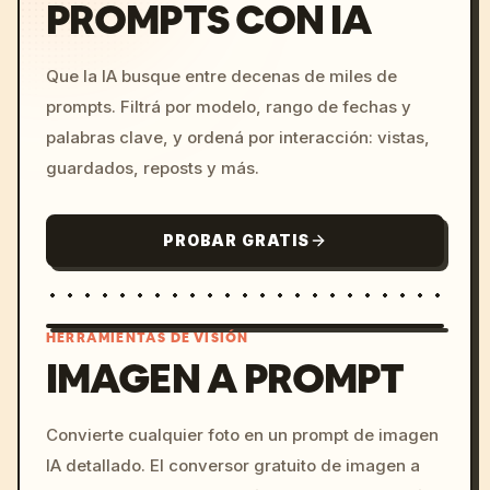
PROMPTS CON IA
Que la IA busque entre decenas de miles de
prompts. Filtrá por modelo, rango de fechas y
palabras clave, y ordená por interacción: vistas,
guardados, reposts y más.
PROBAR GRATIS
HERRAMIENTAS DE VISIÓN
IMAGEN A PROMPT
/imagine prompt: cinemati
Convierte cualquier foto en un prompt de imagen
c, cyberpunk sunset, neon
IA detallado. El conversor gratuito de imagen a
colors, 8k --v 6.0