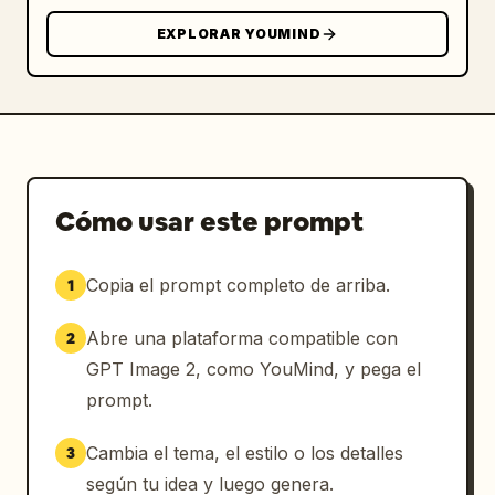
contemplativa. Añada exactamente 1 sol o luna 
EXPLORAR YOUMIND
color durazno cerca del centro superior. 
Añada exactamente 1 rama pequeña con hojas 
que entre desde el borde derecho.

Estilo visual: Póster minimalista en tonos 
pastel, iluminación cinematográfica suave, 
estética curativa japonesa/china tranquila, 
Cómo usar este prompt
arquitectura imposible similar al juego 
Monument Valley, superficies translúcidas 
Copia el prompt completo de arriba.
1
esmeriladas, verde menta apagado, cian 
pálido, marfil, crema cálido y pequeños 
Abre una plataforma compatible con
2
detalles en naranja. Tipografía elegante y 
delgada, composición equilibrada, diseño 
GPT Image 2, como YouMind, y pega el
editorial refinado.

prompt.
Restricciones: Mantenga un ambiente pacífico 
Cambia el tema, el estilo o los detalles
3
y espacioso. No añada personajes adicionales, 
según tu idea y luego genera.