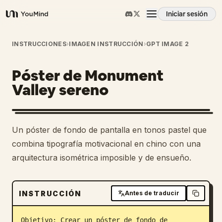
Iniciar sesión
YouMind
Resumen
INSTRUCCIONES
›
IMAGEN INSTRUCCIÓN
›
GPT IMAGE 2
Póster de Monument
Casos de uso
Valley sereno
Habilidades
Un póster de fondo de pantalla en tonos pastel que
Prompts
combina tipografía motivacional en chino con una
arquitectura isométrica imposible y de ensueño.
Precios
INSTRUCCIÓN
Antes de traducir
Descargar
Objetivo: Crear un póster de fondo de 