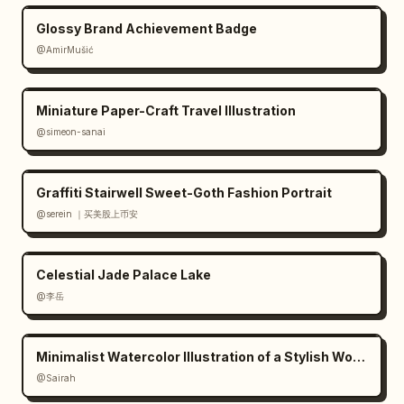
Glossy Brand Achievement Badge
@AmirMušić
Miniature Paper-Craft Travel Illustration
@simeon-sanai
Graffiti Stairwell Sweet-Goth Fashion Portrait
@serein ｜买美股上币安
Celestial Jade Palace Lake
@李岳
Minimalist Watercolor Illustration of a Stylish Woman
@Sairah