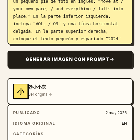
un pequeño pie de foto en inglés: “Move at / 
your own pace, / and everything / falls into 
place.” En la parte inferior izquierda, 
incluya “VOL. / 03” y una línea horizontal 
delgada. En la parte superior derecha, 
coloque el texto pequeño y espaciado “2024” 
sobre “SERENITY”. En la parte inferior 
derecha, incluya una marca circular 
GENERAR IMAGEN CON PROMPT
minimalista, “03”, una barra diagonal y 
“100”.

Arquitectura: Los dos tercios derechos y el 
@小小东
小
centro inferior muestran una ciudad 
Ver original
isométrica imposible y de ensueño con bloques 
en color menta pálido, espuma de mar y 
PUBLICADO
2 may 2026
marfil. Incluya exactamente 12 elementos 
arquitectónicos principales: 1 puente 
IDIOMA ORIGINAL
EN
diagonal largo que cruza el centro con una 
CATEGORÍAS
pequeña figura de pie sobre él, 2 escaleras 