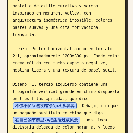
pantalla de estilo curativo y sereno 
Blog
inspirado en Monument Valley, con 
arquitectura isométrica imposible, colores 
Actualizaciones
pastel suaves y una cita motivacional 
tranquila.

Lienzo: Póster horizontal ancho en formato 
2:1, aproximadamente 1200×600 px. Fondo color 
crema cálido con mucho espacio negativo, 
neblina ligera y una textura de papel sutil.

Diseño: El tercio izquierdo contiene una 
tipografía vertical grande en chino dispuesta 
en tres filas apiladas, que dice 
不慌不忙\n游刃有余\n从从容容
. Debajo, coloque 
un pequeño subtítulo en chino que diga 
在自己的节奏里\n把生活过成风景
, una línea 
divisoria delgada de color naranja, y luego 