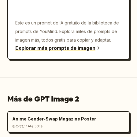
vehículos, logotipos ni elementos 
innecesarios. Preserve la jerarquía de texto 
visible exacta y la composición ancha del 
Este es un prompt de IA gratuito de la biblioteca de
fondo de pantalla.
prompts de YouMind. Explora miles de prompts de
imagen más, todos gratis para copiar y adaptar.
Explorar más prompts de imagen
Más de GPT Image 2
Anime Gender-Swap Magazine Poster
@のぞむ＊AIイラスト