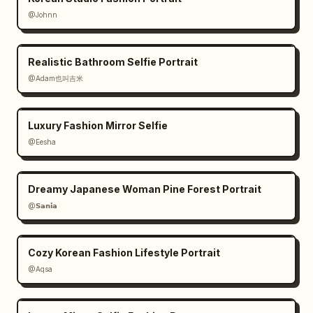
vacío, jugadores borrosos, marca de agua, 
@Johnn
texto, logotipo, persona duplicada, multitud 
poco realista, mala iluminación, estilo de 
dibujos animados.
Realistic Bathroom Selfie Portrait
@Adam也叫吉米
Luxury Fashion Mirror Selfie
@Eesha
Dreamy Japanese Woman Pine Forest Portrait
@𝗦𝗮𝗻𝗶𝗮
Cozy Korean Fashion Lifestyle Portrait
@Aqsa