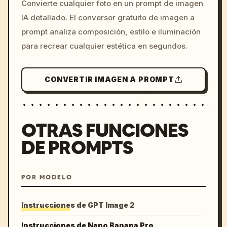
Convierte cualquier foto en un prompt de imagen
c, cyberpunk sunset, neon
IA detallado. El conversor gratuito de imagen a
colors, 8k --v 6.0
prompt analiza composición, estilo e iluminación
para recrear cualquier estética en segundos.
CONVERTIR IMAGEN A PROMPT
OTRAS FUNCIONES
DE PROMPTS
POR MODELO
Instrucciones de GPT Image 2
Instrucciones de Nano Banana Pro