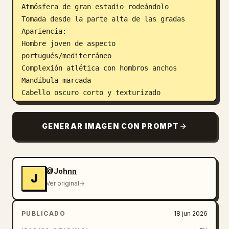
Atmósfera de gran estadio rodeándolo

Tomada desde la parte alta de las gradas

Apariencia:

Hombre joven de aspecto 
portugués/mediterráneo

Complexión atlética con hombros anchos

Mandíbula marcada

Cabello oscuro corto y texturizado

Barba incipiente

Textura de piel natural con poros realistas

GENERAR IMAGEN CON PROMPT
Proporciones faciales auténticas

Expresión tranquila pero segura

Camiseta roja de la selección nacional de 
@Johnn
Portugal y pantalones cortos verdes de 
J
Portugal a juego
Ver original
Calcetines blancos

Zapatillas deportivas blancas

PUBLICADO
18 jun 2026
Pequeño collar de cadena de plata
