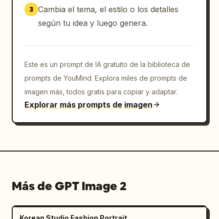
Cambia el tema, el estilo o los detalles
3
Calidad comercial premium

según tu idea y luego genera.
Fotografía de aficionado al fútbol digna de 
redes sociales

Estado de ánimo: Orgulloso aficionado de 
Portugal, enérgico, aventurero, seguro, 
Este es un prompt de IA gratuito de la biblioteca de
experiencia inmersiva de día de partido, 
prompts de YouMind. Explora miles de prompts de
cultura futbolística.

imagen más, todos gratis para copiar y adaptar.
Palabras clave: Copa Mundial de la FIFA 2026, 
Explorar más prompts de imagen
aficionado de Portugal, energía de Cristiano 
Ronaldo, cultura futbolística, atmósfera de 
día de partido, experiencia en el estadio, 
selección nacional de Portugal, aficionado al 
fútbol.

Prompt negativo:

selfie, teléfono visible, contacto visual 
Más de GPT Image 2
directo, anatomía extraña, dedos extra, 
extremidades extra, anime, ilustración, CGI, 
filtros de belleza, piel de plástico, estadio 
Korean Studio Fashion Portrait