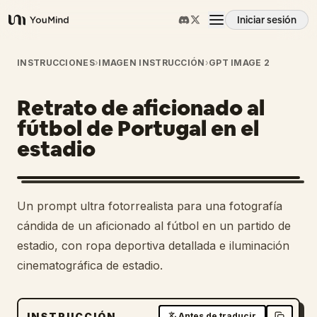
Iniciar sesión
YouMind
Resumen
INSTRUCCIONES
›
IMAGEN INSTRUCCIÓN
›
GPT IMAGE 2
Retrato de aficionado al
Casos de uso
fútbol de Portugal en el
estadio
Habilidades
Prompts
Un prompt ultra fotorrealista para una fotografía
cándida de un aficionado al fútbol en un partido de
Precios
estadio, con ropa deportiva detallada e iluminación
cinematográfica de estadio.
Descargar
INSTRUCCIÓN
Antes de traducir