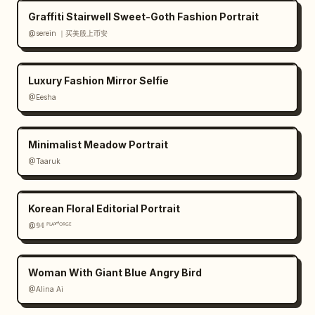
Graffiti Stairwell Sweet-Goth Fashion Portrait
@serein ｜买美股上币安
Luxury Fashion Mirror Selfie
@Eesha
Minimalist Meadow Portrait
@Taaruk
Korean Floral Editorial Portrait
@𝟡𝟜 ᴾᴸᴬʸᶠᴼᴿᴳᴱ
Woman With Giant Blue Angry Bird
@Alina Ai