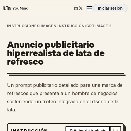
Iniciar sesión
YouMind
Resumen
INSTRUCCIONES
›
IMAGEN INSTRUCCIÓN
›
GPT IMAGE 2
Anuncio publicitario
Casos de uso
hiperrealista de lata de
refresco
Habilidades
Prompts
Un prompt publicitario detallado para una marca de
refrescos que presenta a un hombre de negocios
Precios
sosteniendo un trofeo integrado en el diseño de la
lata.
Descargar
INSTRUCCIÓN
Antes de traducir