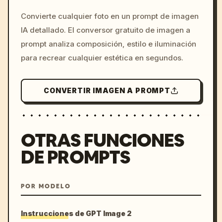
/imagine prompt: cinemati
Convierte cualquier foto en un prompt de imagen
c, cyberpunk sunset, neon
IA detallado. El conversor gratuito de imagen a
colors, 8k --v 6.0
prompt analiza composición, estilo e iluminación
para recrear cualquier estética en segundos.
CONVERTIR IMAGEN A PROMPT
OTRAS FUNCIONES
DE PROMPTS
POR MODELO
Instrucciones de GPT Image 2