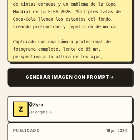
de cintas doradas y un emblema de la Copa 
Mundial de la FIFA 2026. Múltiples latas de 
Coca-Cola llenan los estantes del fondo, 
creando profundidad y repetición de marca.

Capturado con una cámara profesional de 
fotograma completo, lente de 85 mm, 
perspectiva a la altura de los ojos, 
profundidad de campo reducida, iluminación 
cinematográfica de supermercado, enfoque 
GENERAR IMAGEN CON PROMPT
ultra nítido en el sujeto y el trofeo, 
textura de piel natural, reflejos realistas 
en superficies metálicas, sombras precisas, 
material de lata de aluminio brillante, gotas 
@Zyro
Z
de agua fotorrealistas, composición 
Ver original
publicitaria premium, HDR, iluminación 
global, reflejos con trazado de rayos, 
PUBLICADO
19 jun 2026
iluminación volumétrica, fondo con bokeh, 
detalle extremo, fotografía de producto con 