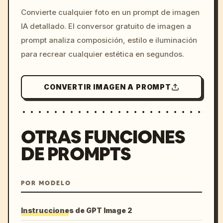
/imagine prompt: cinemati
Convierte cualquier foto en un prompt de imagen
c, cyberpunk sunset, neon
IA detallado. El conversor gratuito de imagen a
colors, 8k --v 6.0
prompt analiza composición, estilo e iluminación
para recrear cualquier estética en segundos.
CONVERTIR IMAGEN A PROMPT
OTRAS FUNCIONES
DE PROMPTS
POR MODELO
Instrucciones de GPT Image 2