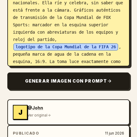
nacionales. Ella ríe y celebra, sin saber que 
está frente a la cámara. Gráficos auténticos 
de transmisión de la Copa Mundial de FOX 
Sports: marcador en la esquina superior 
izquierda con abreviaturas de los equipos y 
reloj del partido, 
logotipo de la Copa Mundial de la FIFA 26
, 
pequeña marca de agua de la cadena en la 
esquina, 16:9. La toma luce exactamente como 
un fotograma de TV 1080i pausado: corrección 
de color de transmisión, ligero desenfoque de 
GENERAR IMAGEN CON PROMPT
movimiento en las banderas que ondean, 
artefactos de compresión MPEG, tenues líneas 
de entrelazado.
@John
J
Ver original
PUBLICADO
11 jun 2026