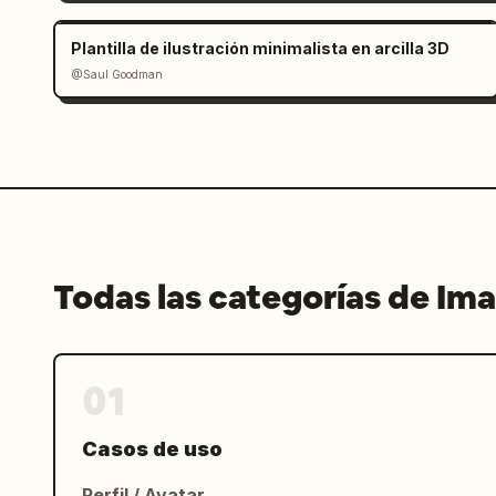
de elementos enumeradas anteriormente.
un generoso espacio en blanco a la izq
Plantilla de ilustración minimalista en arcilla 3D
ensueño a la derecha. Sin logotipos ad
@Saul Goodman
párrafos de texto adicionales.
Todas las categorías de Im
01
Casos de uso
Perfil / Avatar