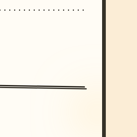
/imagine prompt: cinematic, cyberpunk s
unset, neon colors, 8k --v 6.0