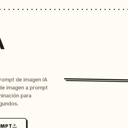
A
prompt de imagen IA
o de imagen a prompt
uminación para
egundos.
OMPT