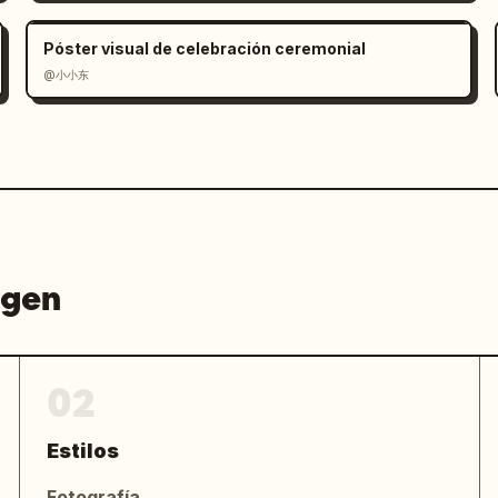
 Mantenga la composición despejada, con 
uierda y un recorte de fruta macro de 
Póster visual de celebración ceremonial
icionales, sin marcas de agua, sin 
@小小东
agen
02
Estilos
Fotografía