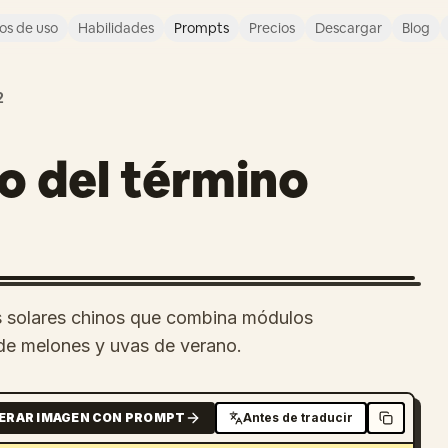
os de uso
Habilidades
Prompts
Precios
Descargar
Blog
2
co del término
os solares chinos que combina módulos
 de melones y uvas de verano.
ERAR IMAGEN CON PROMPT
Antes de traducir