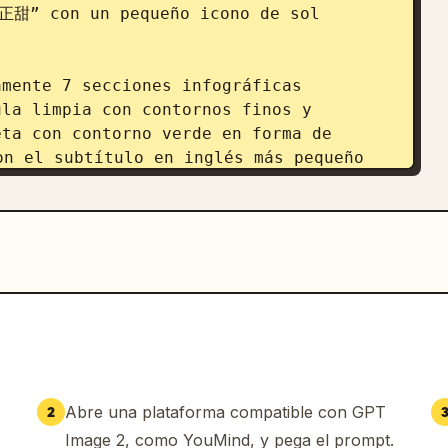
甜” con un pequeño icono de sol 
mente 7 secciones infográficas 
la limpia con contornos finos y 
ta con contorno verde en forma de 
el subtítulo en inglés más pequeño 
n 02: bloque de texto que dice “夏季的第5个
TH SOLAR TERM OF SUMMER”. Sección 03: 
ada “气候关键词” con exactamente 3 mini 
nube, “雷雨增多” con un icono de nube 
ángulo de gota de agua. Sección 04: 
da “应季风味” con el subtítulo en inglés 
i iconos: “哈密瓜” con icono de melón, 
ono de tazón. Sección 05: tarjeta con 
” con exactamente 3 mini iconos: “宜清淡
cono de gota de agua y “午后防晒” con 
Abre una plataforma compatible con GPT
2
to simple titulada “节气印象” que 
Image 2, como YouMind, y pega el prompt.
equeño icono de brote. Sección 07: 