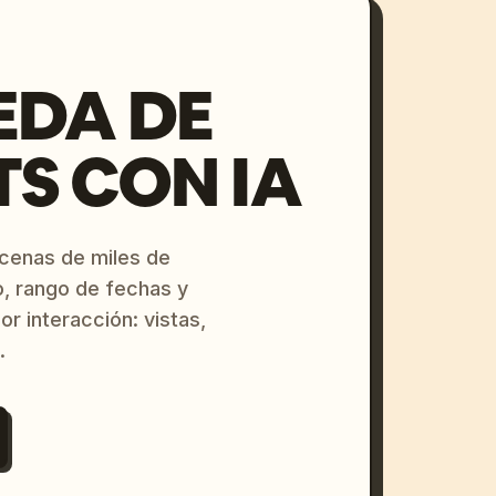
EDA DE
S CON IA
ecenas de miles de
o, rango de fechas y
or interacción: vistas,
.