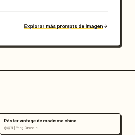
Explorar más prompts de imagen
Póster vintage de modismo chino
@楊哥 | Yang Onchain