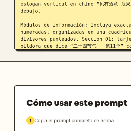
eslogan vertical en chino “风有热意 瓜果正
debajo.

Módulos de información: Incluya exacta
numeradas, organizadas en una cuadrícu
divisores punteados. Sección 01: tarje
píldora que dice “二十四节气 · 第11个” con 
“THE 11TH OF 24 SOLAR TERMS”. Secció
节气” con el subtítulo en inglés “THE 5
tarjeta rectangular redondeada titul
iconos: “暑气渐盛” con un icono de sol/
lluviosa y “湿度上升” con un icono de tri
tarjeta rectangular redondeada titula
“SEASONAL FLAVOR” y exactamente 3 min
Cómo usar este prompt
“葡萄” con icono de uva y “绿豆汤” con ic
acento de arco verde titulada “生活建议
饮食” con icono de hoja, “及时补水” con i
Copia el prompt completo de arriba.
1
icono de sol. Sección 06: área de tex
contiene la cita “盛夏序章，万物繁茂” y un p