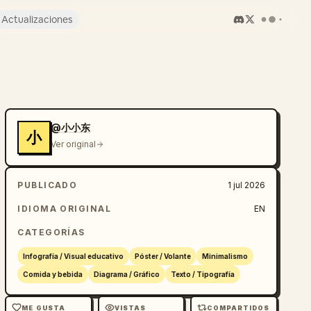
Actualizaciones
@小小东
小
Ver original
PUBLICADO
1 jul 2026
IDIOMA ORIGINAL
EN
CATEGORÍAS
Infografía / Visual educativo
Póster / Volante
Minimalismo
Comida y bebida
Diagrama / Gráfico
Texto / Tipografía
ME GUSTA
VISTAS
COMPARTIDOS