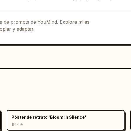
提示” que contiene “雨热同期，作物生长旺盛” y un 
eca de prompts de YouMind. Explora miles
parte inferior izquierda “XIAOSHU” 
opiar y adaptar.
ción y un icono de objetivo. Etiqueta 
 “二十四节气” y “TWENTY-FOUR SOLAR TERMS” 
o y cuatro pequeños puntos de 
ido y minimalista.

iza minimalista mezclado con estética 
finos, círculos de glassmorphism 
ción punteadas, degradados suaves, 
idad de campo y frescura veraniega 
l color proviene de 
s
. Utilice texturas de fruta realistas, 
os planos y precisos.

Póster de retrato 'Bloom in Silence'
@小小东
 7 secciones numeradas y las cantidades 