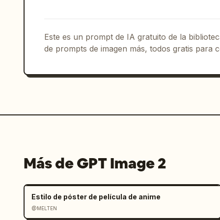
área de texto simple titulada “农事
pequeño icono de campo/cultivo.

Este es un prompt de IA gratuito de la bibliot
Pie de página: Etiqueta pequeña en la 
de prompts de imagen más, todos gratis para c
seguida de pequeñas marcas de verifica
en la parte inferior central/derecha
con un pequeño icono de globo terráque
paginación. Mantenga todo el texto nít
Estilo visual: Diseño de cuadrícula su
estacional china, iconos monolineales 
translúcidos, delicadas líneas de medi
renderizado de frutas con poca profund
Más de GPT Image 2
luminosa. La inspiración principal de
summer desserts and watermelon color
pero mantenga los elementos infográfic
Estilo de póster de película de anime
@MELTEN
Restricciones: Utilice exactamente las