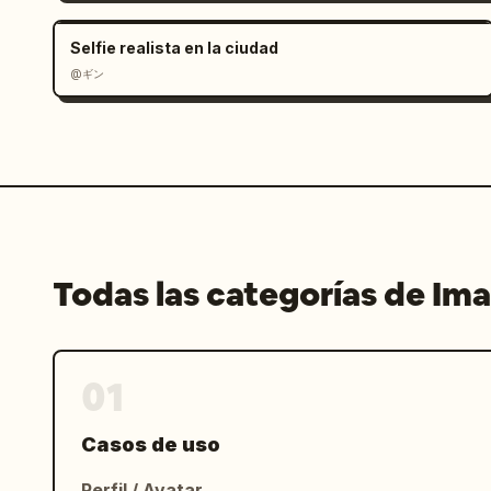
    "floating_reactions": [

      "corazones rosas",

Selfie realista en la ciudad
      "corazones amarillos",

@ギン
      "corazones azules",

      "emoji de risa"

    ],

    "bottom_bar": {

      "input_placeholder": "Di algo...",

      "icons_count": 4,

      "icons": [

        "cara sonriente",

Todas las categorías de Im
        "corazón",

        "caja de regalo",

        "puntos suspensivos"

01
      ]

    }

  }

Casos de uso
}
Perfil / Avatar