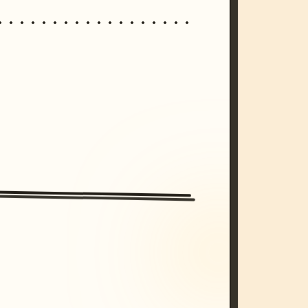
/imagine prompt: cinematic, cyberpunk s
unset, neon colors, 8k --v 6.0