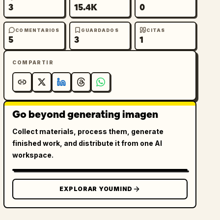
3
15.4K
0
COMENTARIOS
GUARDADOS
CITAS
5
3
1
COMPARTIR
Go beyond generating imagen
Collect materials, process them, generate
finished work, and distribute it from one AI
workspace.
EXPLORAR YOUMIND