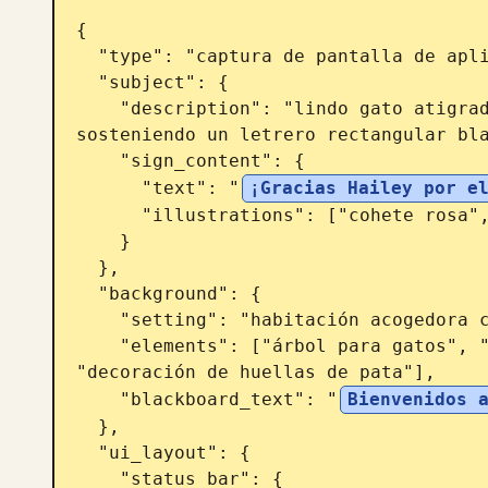
{

  "type": "captura de pantalla de aplicación de livestream móvil",

  "subject": {

    "description": "lindo gato atigrado y esponjoso sentado erguido, 
sosteniendo un letrero rectangular bla
    "sign_content": {

      "text": "
¡Gracias Hailey por e
      "illustrations": ["cohete rosa", "estrellas amarillas", "corazón rosa"]

    }

  },

  "background": {

    "setting": "habitación acogedora con iluminación cálida",

    "elements": ["árbol para gatos", "lámpara esférica brillante", 
"decoración de huellas de pata"],

    "blackboard_text": "
Bienvenidos 
  },

  "ui_layout": {

    "status_bar": {
