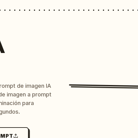
A
prompt de imagen IA
o de imagen a prompt
uminación para
egundos.
OMPT