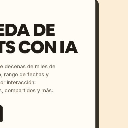
EDA DE
S CON IA
re decenas de miles de
o, rango de fechas y
or interacción:
s, compartidos y más.