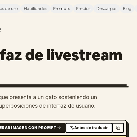
os de uso
Habilidades
Prompts
Precios
Descargar
Blog
2
faz de livestream
a que presenta a un gato sosteniendo un
uperposiciones de interfaz de usuario.
ERAR IMAGEN CON PROMPT
Antes de traducir