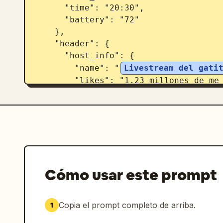
      "time": "20:30",

      "battery": "72"

    },

    "header": {

      "host_info": {

        "name": "
Livestream del gati
        "likes": "1.23 millones de me gusta",

        "button": "Seguir"

      },

      "rank": "N.º 1 en el ranking horario",

      "viewers": {

        "count": "16 mil",

        "avatars_count": 3

      },

Cómo usar este prompt
      "widgets": [

        "Más livestreams >",

        "Galería de regalos 24/28 Clásico"

Copia el prompt completo de arriba.
1
      ]
