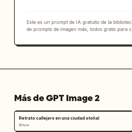
    },

    "gift_notification": {

      "sender": "
Hailey
",

Este es un prompt de IA gratuito de la bibliot
      "action": "envió 
gran cohete
",

de prompts de imagen más, todos gratis para c
      "multiplier": "x1",

      "badge": "Amor verdadero"

    },

    "chat_box": {

      "message_count": 7,

      "messages": [

        "35 Hailey envió gran cohete 🚀 x1",

        "24 Puffs: ¡Guau! ¡Un gran cohete!",

        "18 Cola con hielo: Qué gatito tan genial~",

        "7 Pescadito: El gatito es demasiado lindo😍",

Más de GPT Image 2
        "12 Nube: ¡Gracias, Hailey!",

        "30 Batido de fresa: ¡Vamos, vamos, vamos🚀🚀🚀!",

        "5 Usuario123456789: Mimos al gatito~"

Retrato callejero en una ciudad otoñal
      ]

@Aqsa
    },
