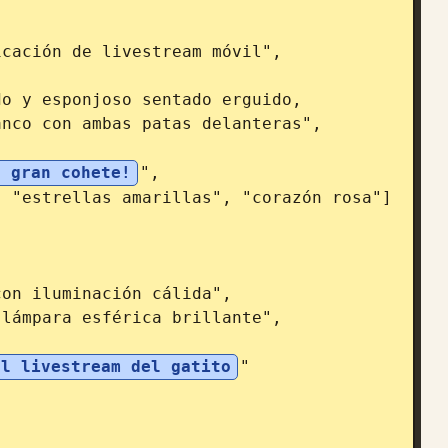
nco con ambas patas delanteras",

l gran cohete!
",

al livestream del gatito
"
