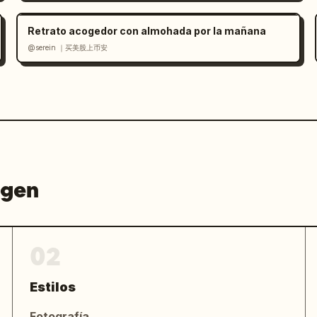
Retrato acogedor con almohada por la mañana
@serein ｜买美股上币安
agen
02
Estilos
Fotografía