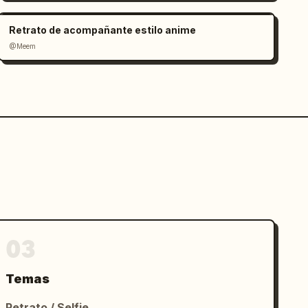
Retrato de acompañante estilo anime
@Meem
03
Temas
Retrato / Selfie