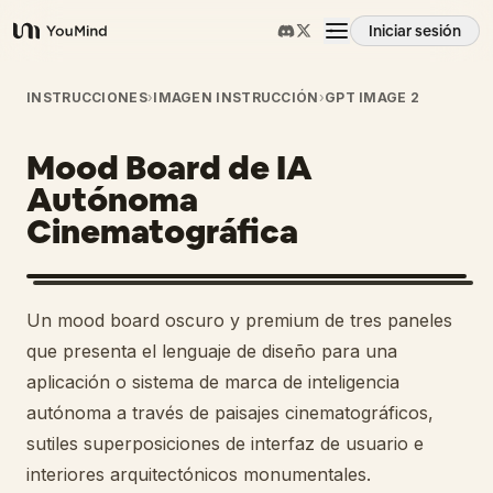
Iniciar sesión
YouMind
Resumen
INSTRUCCIONES
›
IMAGEN INSTRUCCIÓN
›
GPT IMAGE 2
Mood Board de IA
Casos de uso
Autónoma
Cinematográfica
Habilidades
Prompts
Un mood board oscuro y premium de tres paneles
que presenta el lenguaje de diseño para una
Precios
aplicación o sistema de marca de inteligencia
autónoma a través de paisajes cinematográficos,
sutiles superposiciones de interfaz de usuario e
Descargar
interiores arquitectónicos monumentales.