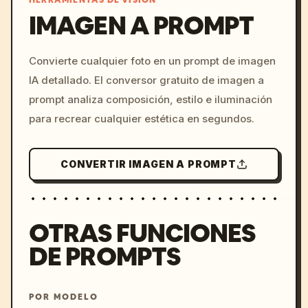
HERRAMIENTAS DE VISIÓN
IMAGEN A PROMPT
/imagine prompt: cinemati
Convierte cualquier foto en un prompt de imagen
c, cyberpunk sunset, neon
IA detallado. El conversor gratuito de imagen a
colors, 8k --v 6.0
prompt analiza composición, estilo e iluminación
para recrear cualquier estética en segundos.
CONVERTIR IMAGEN A PROMPT
OTRAS FUNCIONES
DE PROMPTS
POR MODELO