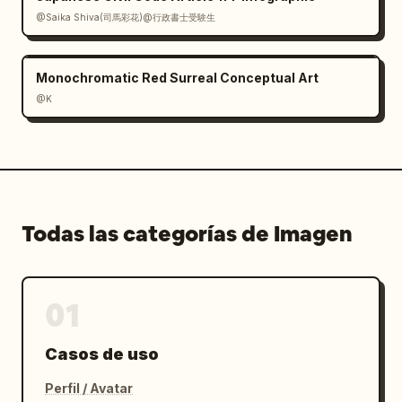
@Saika Shiva(司馬彩花)@行政書士受験生
Monochromatic Red Surreal Conceptual Art
@K
Todas las categorías de Imagen
01
Casos de uso
Perfil / Avatar