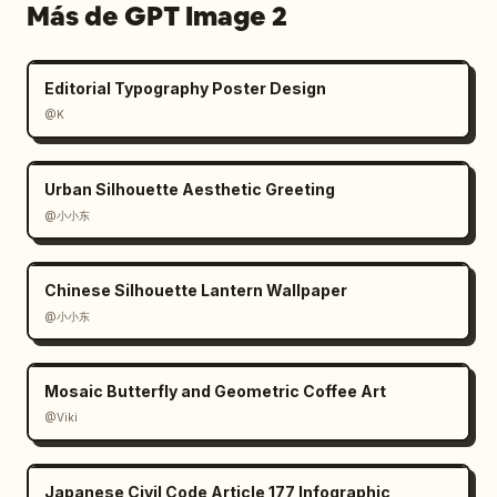
quitectónico","intencional","silencioso","fut
Más de GPT Image 2
urista"]},"rendering":"arte conceptual de 
alta gama mezclado con tablero de 
presentación de marca premium, detalle de 
Editorial Typography Poster Design
entorno fotorrealista, niebla volumétrica 
@K
suave, superficies reflectantes, contraste de 
clave baja, composición meticulosa, estética 
Urban Silhouette Aesthetic Greeting
tecnológica de lujo, sin colores brillantes 
@小小东
saturados, sin elementos lúdicos"}
Chinese Silhouette Lantern Wallpaper
@小小东
Mosaic Butterfly and Geometric Coffee Art
@Viki
Japanese Civil Code Article 177 Infographic