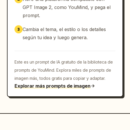
de Generación de Leads Ejecutándose"]}},
GPT Image 2, como YouMind, y pega el
{"position":"inferior","scene":"una cámara 
prompt.
central autónoma interior monumental, 
arquitectura de piedra oscura o concreto, 
Cambia el tema, el estilo o los detalles
3
composición simétrica, paredes monolíticas 
según tu idea y luego genera.
altas, rendijas de luz verticales delgadas, 
un monolito negro rectangular suspendido o 
flotante en el centro con un pequeño emblema 
hexagonal, plataforma circular empotrada en 
Este es un prompt de IA gratuito de la biblioteca de
el suelo debajo, suelo reflectante brillante, 
prompts de YouMind. Explora miles de prompts de
haces de luz fría descendiendo desde arriba, 
imagen más, todos gratis para copiar y adaptar.
luces de suelo cálidas dispersas, atmósfera 
Explorar más prompts de imagen
tecnológica sagrada"}]},"color_palette":
{"count":5,"colors":["negro profundo","azul 
medianoche","gris acero","plata brumosa","oro 
cálido apagado"]},"mood_keywords":
{"count":8,"words":
["cinematográfico","vasto","sutil","vivo","ar