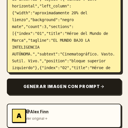
horizontal","left_column":
{"width":"aproximadamente 20% del 
lienzo","background":"negro 
mate","count":3,"sections":
[{"index":"01","title":"Héroe del Mundo de 
Marca","tagline":"EL MUNDO BAJO LA 
INTELIGENCIA 
AUTÓNOMA.","subtext":"Cinematográfico. Vasto. 
Sutil. Vivo.","position":"bloque superior 
izquierdo"},{"index":"02","title":"Héroe de 
Producto y Mundo","tagline":"LA INTERFAZ ES 
UNA VENTANA, NO EL MUNDO.","subtext":"Escala 
GENERAR IMAGEN CON PROMPT
humana. Escala de sistema. Una sola 
vista.","position":"bloque central 
izquierdo"},{"index":"03","title":"Héroe del 
Núcleo Autónomo Interior","tagline":"EL 
@Alex Finn
A
NÚCLEO OPERA. SILENCIOSAMENTE. 
Ver original
CONTINUAMENTE.","subtext":"Táctil. 