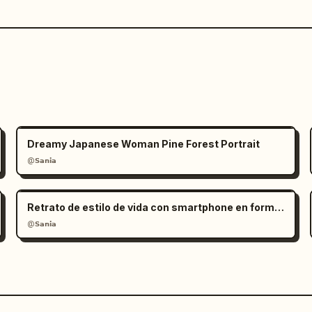
Dreamy Japanese Woman Pine Forest Portrait
@𝗦𝗮𝗻𝗶𝗮
Retrato de estilo de vida con smartphone en formato RAW
@𝗦𝗮𝗻𝗶𝗮