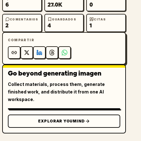
6
27.0K
0
COMENTARIOS
GUARDADOS
CITAS
2
4
1
COMPARTIR
Go beyond generating imagen
Collect materials, process them, generate
finished work, and distribute it from one AI
workspace.
EXPLORAR YOUMIND