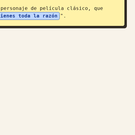
personaje de película clásico, que 
Tienes toda la razón
".