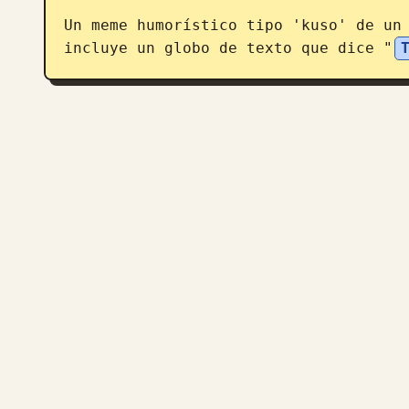
Un meme humorístico tipo 'kuso' de un 
incluye un globo de texto que dice "