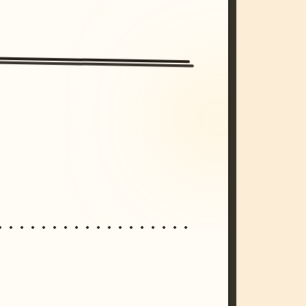
/imagine prompt: cinematic, cyberpunk s
unset, neon colors, 8k --v 6.0