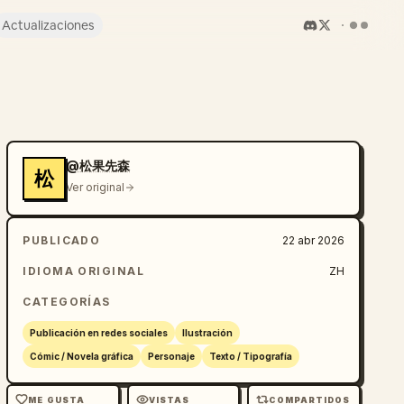
Actualizaciones
@松果先森
松
Ver original
PUBLICADO
22 abr 2026
IDIOMA ORIGINAL
ZH
CATEGORÍAS
Publicación en redes sociales
Ilustración
Cómic / Novela gráfica
Personaje
Texto / Tipografía
ME GUSTA
VISTAS
COMPARTIDOS