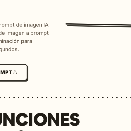
prompt de imagen IA
o de imagen a prompt
uminación para
egundos.
OMPT
UNCIONES