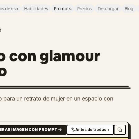
os de uso
Habilidades
Prompts
Precios
Descargar
Blog
2
o con glamour
o
 para un retrato de mujer en un espacio con
ERAR IMAGEN CON PROMPT
Antes de traducir