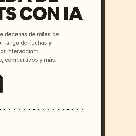
S CON IA
re decenas de miles de
o, rango de fechas y
or interacción:
s, compartidos y más.