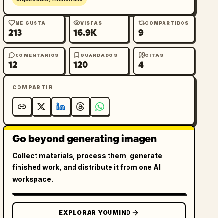
ME GUSTA
VISTAS
COMPARTIDOS
213
16.9K
9
COMENTARIOS
GUARDADOS
CITAS
12
120
4
COMPARTIR
Go beyond generating imagen
Collect materials, process them, generate
finished work, and distribute it from one AI
workspace.
EXPLORAR YOUMIND