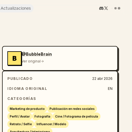
Actualizaciones
@BubbleBrain
B
Ver original
PUBLICADO
22 abr 2026
IDIOMA ORIGINAL
EN
CATEGORÍAS
Marketing de producto
Publicación en redes sociales
Perfil / Avatar
Fotografía
Cine / Fotograma de película
Retrato / Selfie
Influencer / Modelo
Arquitectura / Interiorismo