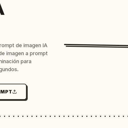
A
prompt de imagen IA
o de imagen a prompt
uminación para
egundos.
OMPT