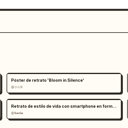
Póster de retrato 'Bloom in Silence'
@小小东
Retrato de estilo de vida con smartphone en formato RAW
@𝗦𝗮𝗻𝗶𝗮