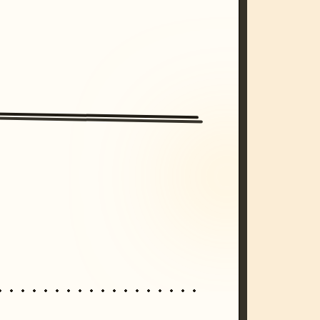
/imagine prompt: cinematic, cyberpunk s
unset, neon colors, 8k --v 6.0