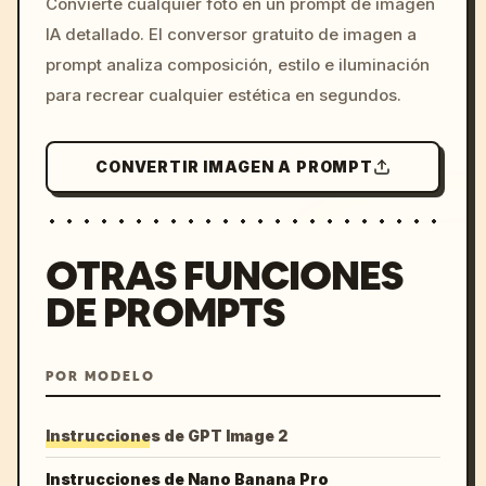
Convierte cualquier foto en un prompt de imagen
c, cyberpunk sunset, neon
IA detallado. El conversor gratuito de imagen a
colors, 8k --v 6.0
prompt analiza composición, estilo e iluminación
para recrear cualquier estética en segundos.
CONVERTIR IMAGEN A PROMPT
OTRAS FUNCIONES
DE PROMPTS
POR MODELO
Instrucciones de GPT Image 2
Instrucciones de Nano Banana Pro