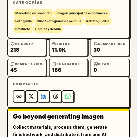
CATEGORÍAS
Marketing de producto
Imagen principal de e-commerce
Fotografía
Cine / Fotograma de película
Retrato / Selfie
Producto
Comida / Bebida
ME GUSTA
VISTAS
COMPARTIDOS
218
11.0K
30
COMENTARIOS
GUARDADOS
CITAS
45
166
0
COMPARTIR
Go beyond generating imagen
Collect materials, process them, generate
finished work, and distribute it from one AI