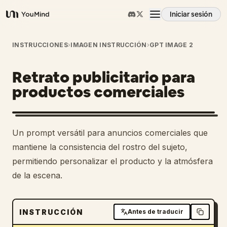
Iniciar sesión
YouMind
Resumen
INSTRUCCIONES
›
IMAGEN INSTRUCCIÓN
›
GPT IMAGE 2
Retrato publicitario para
Casos de uso
productos comerciales
Habilidades
Un prompt versátil para anuncios comerciales que
Prompts
mantiene la consistencia del rostro del sujeto,
permitiendo personalizar el producto y la atmósfera
de la escena.
Precios
Descargar
INSTRUCCIÓN
Antes de traducir