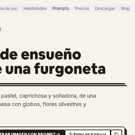
os de uso
Habilidades
Prompts
Precios
Descargar
Blog
2
 de ensueño
e una furgoneta
s pastel, caprichosa y soñadora, de una
esa con globos, flores silvestres y
ERAR IMAGEN CON PROMPT
Antes de traducir