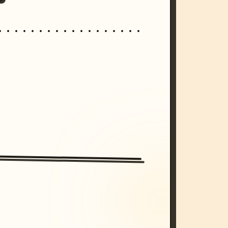
/imagine prompt: cinematic, cyberpunk s
unset, neon colors, 8k --v 6.0