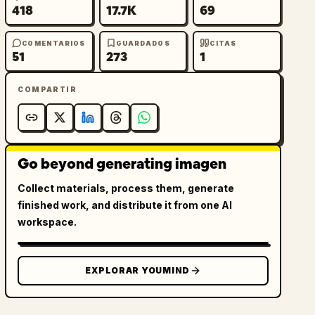
418
17.7K
69
COMENTARIOS
GUARDADOS
CITAS
51
273
1
COMPARTIR
Go beyond generating imagen
Collect materials, process them, generate
finished work, and distribute it from one AI
workspace.
EXPLORAR YOUMIND