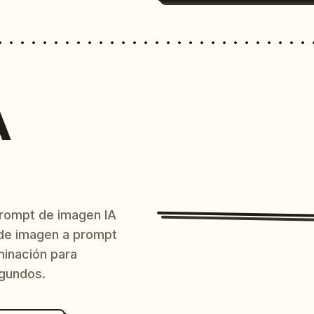
A
prompt de imagen IA
o de imagen a prompt
uminación para
egundos.