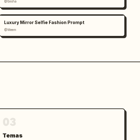
@Eesha
Luxury Mirror Selfie Fashion Prompt
@Meem
03
Temas