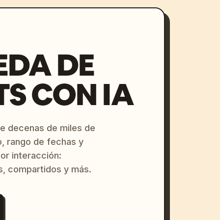
EDA DE
S CON IA
re decenas de miles de
o, rango de fechas y
or interacción:
s, compartidos y más.