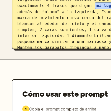
exactamente 4 frases que digan 
mi lu
además de “bloom” a la izquierda, “sun
marca de movimiento curva cerca del ra
blancos alrededor del cielo y el campo
simples, 2 caras sonrientes, 1 curva d
inferior izquierda, 1 diamante brillan
pequeña marca similar a una mariposa y
Mantén los garabatos dibujados a mano,
compuestos de forma natural como si fl
luz natural brillante con reflejos sua
efecto de resplandor, tonos de películ
suave de luces, espacio negativo limpi
turquesa, azul cielo, blanco suave, ro
cálido. Haz que la imagen sea pacífica
despreocupada, con detalles nítidos y 
Cómo usar este prompt
pero con un fondo atmosférico suave.
Copia el prompt completo de arriba.
1