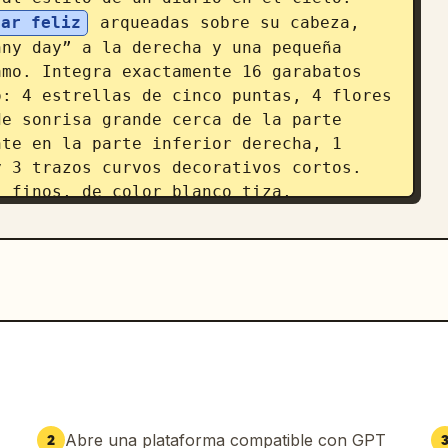
gar feliz
 arqueadas sobre su cabeza, 
ny day” a la derecha y una pequeña 
mo. Integra exactamente 16 garabatos 
: 4 estrellas de cinco puntas, 4 flores 
e sonrisa grande cerca de la parte 
te en la parte inferior derecha, 1 
 3 trazos curvos decorativos cortos. 
 finos, de color blanco tiza, 
otaran en el aire. La iluminación es de 
ves sobreexpuestos, brillo de ensueño, 
a pastel, bajo contraste, transición 
o y aireado, y una paleta de colores 
sa pastel, amarillo pastel y crema 
, caprichosa, íntima, juvenil y 
realistas del sujeto y el vehículo, 
Abre una plataforma compatible con GPT
2