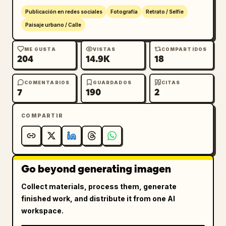
Publicación en redes sociales
Fotografía
Retrato / Selfie
Paisaje urbano / Calle
ME GUSTA
VISTAS
COMPARTIDOS
204
14.9K
18
COMENTARIOS
GUARDADOS
CITAS
7
190
2
COMPARTIR
Go beyond generating imagen
Collect materials, process them, generate
finished work, and distribute it from one AI
workspace.