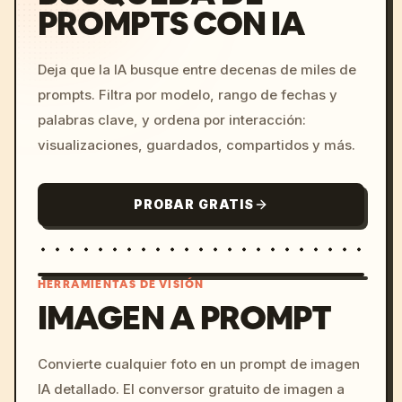
PROMPTS CON IA
Deja que la IA busque entre decenas de miles de
prompts. Filtra por modelo, rango de fechas y
palabras clave, y ordena por interacción:
visualizaciones, guardados, compartidos y más.
PROBAR GRATIS
HERRAMIENTAS DE VISIÓN
IMAGEN A PROMPT
/imagine prompt: cinemati
Convierte cualquier foto en un prompt de imagen
c, cyberpunk sunset, neon
IA detallado. El conversor gratuito de imagen a
colors, 8k --v 6.0