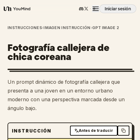
Iniciar sesión
YouMind
Resumen
INSTRUCCIONES
›
IMAGEN INSTRUCCIÓN
›
GPT IMAGE 2
Fotografía callejera de
Casos de uso
chica coreana
Habilidades
Un prompt dinámico de fotografía callejera que
Prompts
presenta a una joven en un entorno urbano
moderno con una perspectiva marcada desde un
ángulo bajo.
Precios
Descargar
INSTRUCCIÓN
Antes de traducir