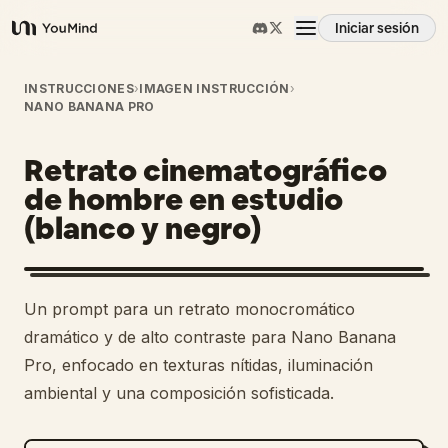
Iniciar sesión
YouMind
Resumen
INSTRUCCIONES
›
IMAGEN INSTRUCCIÓN
›
NANO BANANA PRO
Casos de uso
Retrato cinematográfico
de hombre en estudio
Habilidades
(blanco y negro)
Prompts
Un prompt para un retrato monocromático
dramático y de alto contraste para Nano Banana
Precios
Pro, enfocado en texturas nítidas, iluminación
ambiental y una composición sofisticada.
Descargar