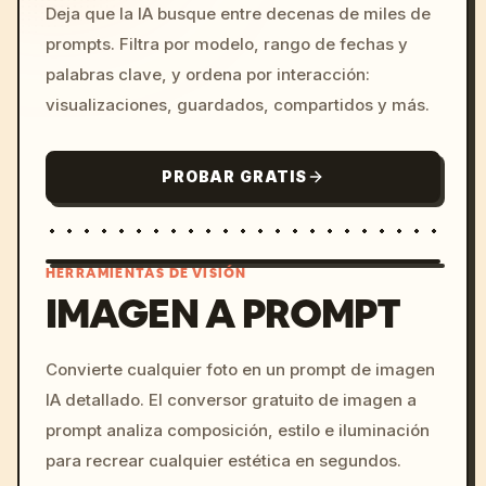
Deja que la IA busque entre decenas de miles de
prompts. Filtra por modelo, rango de fechas y
palabras clave, y ordena por interacción:
visualizaciones, guardados, compartidos y más.
PROBAR GRATIS
HERRAMIENTAS DE VISIÓN
IMAGEN A PROMPT
/imagine prompt: cinemati
Convierte cualquier foto en un prompt de imagen
c, cyberpunk sunset, neon
IA detallado. El conversor gratuito de imagen a
colors, 8k --v 6.0
prompt analiza composición, estilo e iluminación
para recrear cualquier estética en segundos.