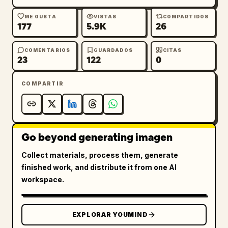
ME GUSTA
VISTAS
COMPARTIDOS
177
5.9K
26
COMENTARIOS
GUARDADOS
CITAS
23
122
0
COMPARTIR
Go beyond generating imagen
Collect materials, process them, generate
finished work, and distribute it from one AI
workspace.
EXPLORAR YOUMIND