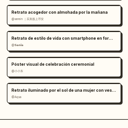
Retrato acogedor con almohada por la mañana
@serein ｜买美股上币安
Retrato de estilo de vida con smartphone en formato RAW
@𝗦𝗮𝗻𝗶𝗮
Póster visual de celebración ceremonial
@小小东
Retrato iluminado por el sol de una mujer con vestido de satén rojo
@Aqsa