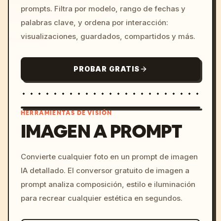
prompts. Filtra por modelo, rango de fechas y
palabras clave, y ordena por interacción:
visualizaciones, guardados, compartidos y más.
PROBAR GRATIS
HERRAMIENTAS DE VISIÓN
IMAGEN A PROMPT
/imagine prompt: cinemati
Convierte cualquier foto en un prompt de imagen
c, cyberpunk sunset, neon
IA detallado. El conversor gratuito de imagen a
colors, 8k --v 6.0
prompt analiza composición, estilo e iluminación
para recrear cualquier estética en segundos.