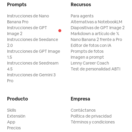
Prompts
Recursos
Instrucciones de Nano
Para agents
Banana Pro
Alternativas a NotebookLM
Instrucciones de GPT
Diapositivas de GPT Image 2
Image 2
Markdown a artículo de 𝕏
Instrucciones de Seedance
Nano Banana 2 frente a Pro
2.0
Editor de fotos con IA
Instrucciones de GPT Image
Prompts de fotos
1.5
Imagen a prompt
Instrucciones de Seedream
Lenny Career Coach
4.5
Test de personalidad ABTI
Instrucciones de Gemini 3
Pro
Producto
Empresa
Skills
Contáctanos
Extensión
Política de privacidad
App
Términos y condiciones
Precios