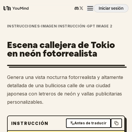
Iniciar sesión
YouMind
Resumen
INSTRUCCIONES
›
IMAGEN INSTRUCCIÓN
›
GPT IMAGE 2
Escena callejera de Tokio
Casos de uso
en neón fotorrealista
Habilidades
Genera una vista nocturna fotorrealista y altamente
Prompts
detallada de una bulliciosa calle de una ciudad
japonesa con letreros de neón y vallas publicitarias
personalizables.
Precios
Descargar
INSTRUCCIÓN
Antes de traducir