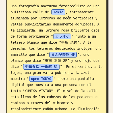
Una fotografía nocturna fotorrealista de una 
Blog
bulliciosa calle de 
Tokio
, intensamente 
iluminada por letreros de neón verticales y 
Actualizaciones
vallas publicitarias densamente agrupadas. A 
la izquierda, un letrero rosa brillante dice 
de forma prominente "
カラオケ
" junto a un 
letrero blanco que dice "牛角 焼肉". A la 
derecha, los letreros destacados incluyen uno 
amarillo que dice "
まんが喫茶 4F
", uno 
blanco que dice "東南 本館 2F" y uno rojo que 
dice "
中華食堂 一番館 B1
". En el centro, a lo 
lejos, una gran valla publicitaria azul 
muestra "
open TOKYO
" sobre una pantalla 
digital que muestra a una persona con el 
texto "YUNIKA VISION". El nivel de la calle 
está lleno de las cabezas de los peatones que 
caminan a través del vibrante y 
resplandeciente cañón urbano. La iluminación 