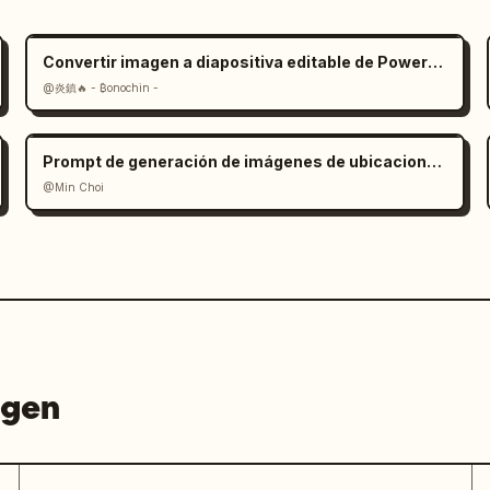
Convertir imagen a diapositiva editable de PowerPoint: Prompt
@炎鎮🔥 - ₿onochin -
Prompt de generación de imágenes de ubicaciones históricas
@Min Choi
agen