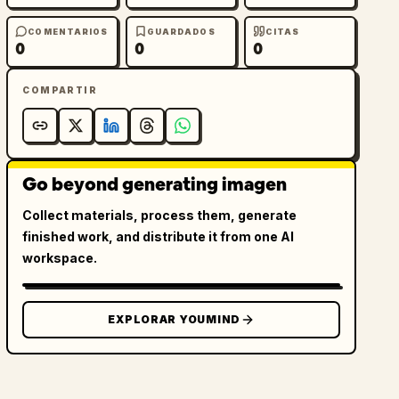
COMENTARIOS
GUARDADOS
CITAS
0
0
0
COMPARTIR
Go beyond generating imagen
Collect materials, process them, generate
finished work, and distribute it from one AI
workspace.
EXPLORAR YOUMIND