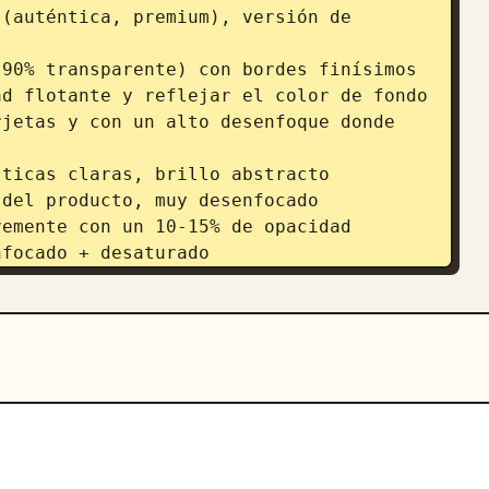
(auténtica, premium), versión de 
90% transparente) con bordes finísimos 
d flotante y reflejar el color de fondo

jetas y con un alto desenfoque donde 


rizontal 16:9

de información: 70-72%

 foto real / cristal 3D / 
 en una forma hermosa + etiqueta con el 
icos + iconos del color principal

nos
