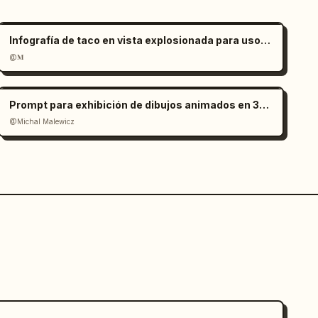
Infografía de taco en vista explosionada para uso comercial
@𝐌
Prompt para exhibición de dibujos animados en 3D de los edificios más altos de la ciudad
@Michal Malewicz