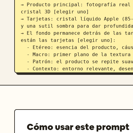
→ Producto principal: fotografía real 
cristal 3D [elegir uno]

→ Tarjetas: cristal líquido Apple (85-
y una sutil sombra para dar profundida
→ El fondo permanece detrás de las tar
están las tarjetas [elegir uno]:

  - Etéreo: esencia del producto, cáusticas claras, brillo abstracto

  - Macro: primer plano de la textura del producto, muy desenfocado

  - Patrón: el producto se repite suavemente con un 10-15% de opacidad

  - Contexto: entorno relevante, desenfocado + desaturado

→ Añadir un sutil efecto de movimiento
→ Rejilla Bento asimétrica, formato ho
→ Tarjeta principal: 28-30% | Módulos 
4) Contenido del módulo (8 tarjetas):

M1 — Principal: Producto mostrado como
interpretación estilizada (elegir uno)
nombre del producto

Cómo usar este prompt
M2 — Beneficios clave: 4 beneficios ún
M3 — Cómo usar: 4 métodos de uso + ico