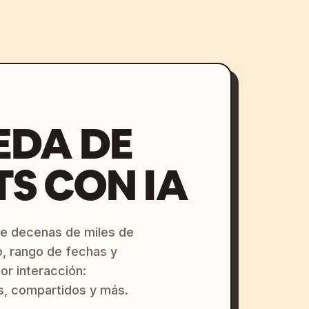
EDA DE
S CON IA
re decenas de miles de
o, rango de fechas y
or interacción:
s, compartidos y más.