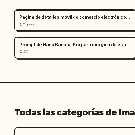
ultra-premium.
Página de detalles móvil de comercio electrónico para silla de oficina ergonómica
@Mr.pinecone
Prompt de Nano Banana Pro para una guía de estrategia de juego
@花笠
Todas las categorías de Im