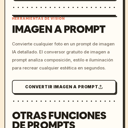
HERRAMIENTAS DE VISIÓN
IMAGEN A PROMPT
/imagine prompt: cinemati
Convierte cualquier foto en un prompt de imagen
c, cyberpunk sunset, neon
IA detallado. El conversor gratuito de imagen a
colors, 8k --v 6.0
prompt analiza composición, estilo e iluminación
para recrear cualquier estética en segundos.
CONVERTIR IMAGEN A PROMPT
OTRAS FUNCIONES
DE PROMPTS