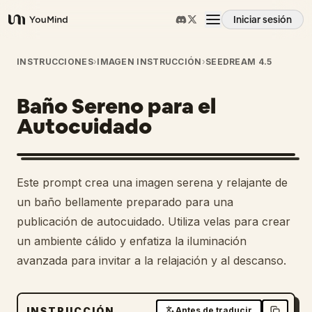
Iniciar sesión
YouMind
Resumen
INSTRUCCIONES
›
IMAGEN INSTRUCCIÓN
›
SEEDREAM 4.5
Baño Sereno para el
Casos de uso
Autocuidado
Habilidades
Este prompt crea una imagen serena y relajante de
Prompts
un baño bellamente preparado para una
publicación de autocuidado. Utiliza velas para crear
un ambiente cálido y enfatiza la iluminación
Precios
avanzada para invitar a la relajación y al descanso.
Descargar
INSTRUCCIÓN
Antes de traducir