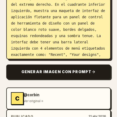
del extremo derecho. En el cuadrante inferior 
izquierdo, muestra una maqueta de interfaz de 
aplicación flotante para un panel de control 
de herramienta de diseño con un panel de 
color blanco roto suave, bordes delgados, 
esquinas redondeadas y una sombra tenue. La 
interfaz debe tener una barra lateral 
izquierda con 4 elementos de menú etiquetados 
exactamente como: "Recent", "Your designs", 
"Examples" y "Design systems". El encabezado 
del panel principal debe decir "Recent" y 
GENERAR IMAGEN CON PROMPT
contener 3 tarjetas de proyecto dispuestas en 
una cuadrícula, etiquetadas exactamente como: 
"Thumio Design System", "Thumio Startup" y 
"Design System". En la mitad derecha, muestra 
@corbin
C
a un hombre joven adulto, recortado y con 
Ver original
aspecto fotorrealista, desde el pecho hacia 
arriba, vistiendo un suéter de cuello alto 
PUBLICADO
21 abr 2026