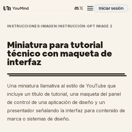
Iniciar sesión
YouMind
Resumen
INSTRUCCIONES
›
IMAGEN INSTRUCCIÓN
›
GPT IMAGE 2
Miniatura para tutorial
Casos de uso
técnico con maqueta de
interfaz
Habilidades
Prompts
Una miniatura llamativa al estilo de YouTube que
incluye un título de tutorial, una maqueta del panel
Precios
de control de una aplicación de diseño y un
presentador señalando la interfaz para contenido de
marca o sistemas de diseño.
Descargar