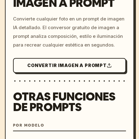
IMAGEN A PROMPT
/imagine prompt: cinemati
Convierte cualquier foto en un prompt de imagen
c, cyberpunk sunset, neon
IA detallado. El conversor gratuito de imagen a
colors, 8k --v 6.0
prompt analiza composición, estilo e iluminación
para recrear cualquier estética en segundos.
CONVERTIR IMAGEN A PROMPT
OTRAS FUNCIONES
DE PROMPTS
POR MODELO