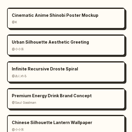
Cinematic Anime Shinobi Poster Mockup
@K
Urban Silhouette Aesthetic Greeting
@小小东
Infinite Recursive Droste Spiral
@あにめる
Premium Energy Drink Brand Concept
@Saul Goodman
Chinese Silhouette Lantern Wallpaper
@小小东