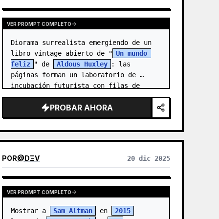
VER PROMPT COMPLETO
Diorama surrealista emergiendo de un 
libro vintage abierto de "
Un mundo 
feliz
" de 
Aldous Huxley
: las 
páginas forman un laboratorio de 
incubación futurista con filas de 
tubos de ensayo lu…
PROBAR AHORA
POR
@
DΞV
20 dic 2025
VER PROMPT COMPLETO
Mostrar a 
Sam Altman
 en 
2015