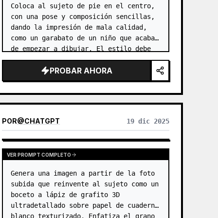
cada foto una emoción propia y una identidad
Coloca al sujeto de pie en el centro, 
visual extensible.
con una pose y composición sencillas, 
dando la impresión de mala calidad, 
como un garabato de un niño que acaba 
de empezar a dibujar. El estilo debe 
ser un boceto a color dibujado a mano, 
PROBAR AHORA
estilo anime, utilizando líneas de…
POR
@
CHATGPT
19 dic 2025
VER PROMPT COMPLETO
Genera una imagen a partir de la foto 
subida que reinvente al sujeto como un 
boceto a lápiz de grafito 3D 
ultradetallado sobre papel de cuaderno 
blanco texturizado. Enfatiza el grano 