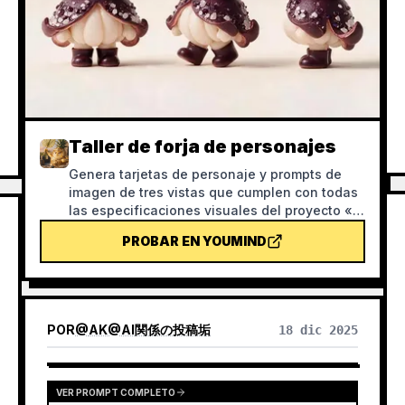
Taller de forja de personajes
Genera tarjetas de personaje y prompts de
imagen de tres vistas que cumplen con todas
las especificaciones visuales del proyecto «El
mundo microscópico de las frutas», usando
PROBAR EN YOUMIND
personajes ya aprobados como plantilla
principal de estilo. Tras generar las imágenes,
se revisa con una lista de verificación. Con
esta habilidad, puedes evitar razonablemente
el desperdicio de créditos durante el proceso
POR
@
AK@AI関係の投稿垢
18 dic 2025
de generación de imágenes.
VER PROMPT COMPLETO