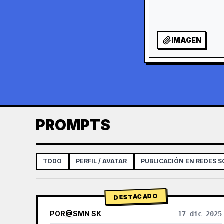
IMAGEN
PROMPTS
TODO
PERFIL / AVATAR
PUBLICACIÓN EN REDES S
DESTACADO
POR
@
SMN SK
17 dic 2025