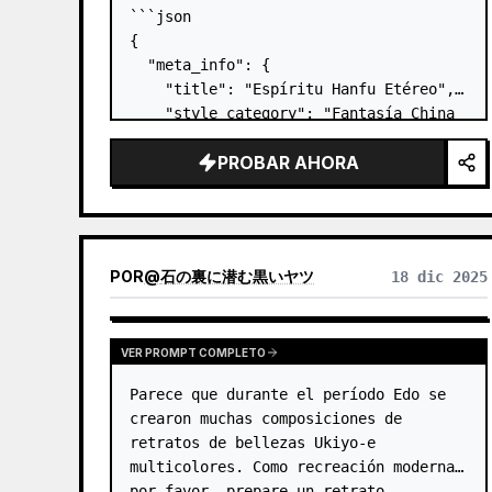
```json

{

  "meta_info": {

    "title": "Espíritu Hanfu Etéreo",

    "style_category": "Fantasía China 
/ Arte Digital Abstracto",

PROBAR AHORA
    "aspect_ratio": "3:1"

  },

  "visual_elements": {

    "subject": {

      "description": "Silueta 
POR
@
石の裏に潜む黒いヤツ
18 dic 2025
vistiendo atuendo determinado…
VER PROMPT COMPLETO
Parece que durante el período Edo se 
crearon muchas composiciones de 
retratos de bellezas Ukiyo-e 
multicolores. Como recreación moderna, 
por favor, prepare un retrato 