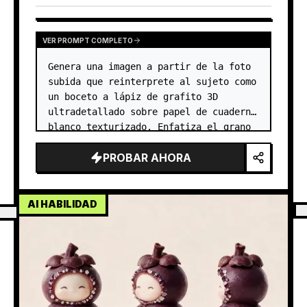
VER PROMPT COMPLETO
Genera una imagen a partir de la foto 
subida que reinterprete al sujeto como 
un boceto a lápiz de grafito 3D 
ultradetallado sobre papel de cuaderno 
blanco texturizado. Enfatiza el grano 
nítido del papel, las imperfecciones 
PROBAR AHORA
sutiles y las fibras naturales de la…
AI HABILIDAD