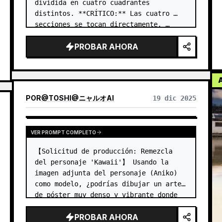
dividida en cuatro cuadrantes 
distintos. **CRÍTICO:** Las cuatro 
secciones se tocan directamente. …
PROBAR AHORA
POR
@
TOSHI@ニャルオAI
19 dic 2025
VER PROMPT COMPLETO
【Solicitud de producción: Remezcla 
del personaje 'Kawaii'】 Usando la 
imagen adjunta del personaje (Aniko) 
como modelo, ¿podrías dibujar un arte 
de póster muy denso y vibrante donde 
ella se haya convertido en un ícono de 
PROBAR AHORA
la moda Harajuku? 【Puntos a inferir】 