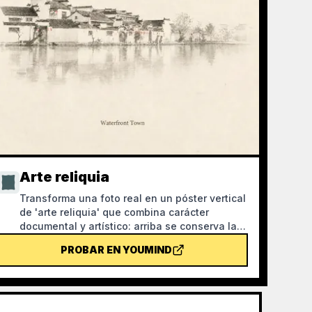
Arte reliquia
Transforma una foto real en un póster vertical
de 'arte reliquia' que combina carácter
documental y artístico: arriba se conserva la
fotografía original sin modificar; abajo, sobre
PROBAR EN YOUMIND
papel cálido o un espacio de luz contenido,
se comprime una forma memorable derivada
de la foto. No es una ilustración común ni un
póster decorativo, sino que mediante pocas
manchas de tinta, bordes suavizados, cortes