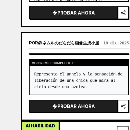
**ilustrado** de una mujer hermosa que 
PROBAR AHORA
vista ropa de colores vivos y patrones 
intrincados.
POR
@
ネムルのだらだら画像生成小屋
18 dic 2025
VER PROMPT COMPLETO
Representa el anhelo y la sensación de 
liberación de una chica que mira al 
cielo desde una azotea.
PROBAR AHORA
AI HABILIDAD