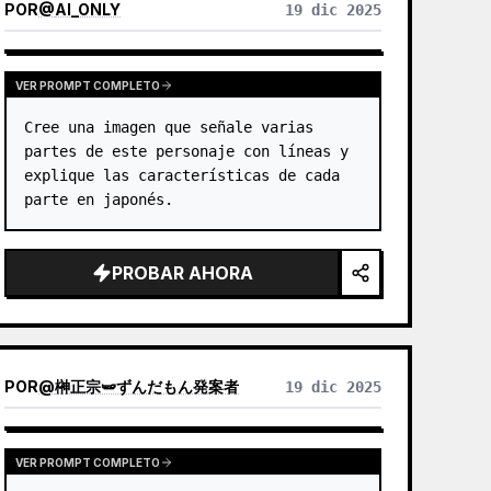
POR
@
AI_ONLY
19 dic 2025
en blanco y líneas escasas, destila relaciones
de arquitectura, ciudad, agua, caminos,
escala humana, horizonte y luz, manteniendo
el sujeto reconocible incluso en miniatura. El
VER PROMPT COMPLETO
conjunto enfatiza una textura tranquila, sobria
Cree una imagen que señale varias 
y de grabado moderno. Los colores se extraen
de la imagen original, principalmente azul
partes de este personaje con líneas y 
profundo, negro tinta, verde grisáceo, tonos
explique las características de cada 
piedra o cálidos de baja saturación, y cuando
parte en japonés.
es oportuno se añade una pequeña marca
cálida. El título suele ser muy pequeño,
poético y como una etiqueta de exposición,
PROBAR AHORA
sin robar protagonismo. Es adecuado para
crear pósters de arte minimalista, series de
reliquias fotográficas, pósters de arquitectura
y ciudad, fotografía editada abstracta,
portadas de fotos con estética de galería, y
POR
@
榊正宗🫛ずんだもん発案者
19 dic 2025
series visuales para difusión móvil como
TikTok. El resultado final conserva el
contenido real de la foto original, y bajo él se
establece una 'marca de memoria' con una
VER PROMPT COMPLETO
sensación de serie coherente, otorgando a