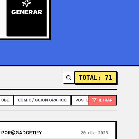
GENERAR
TOTAL
:
71
TUBE
CÓMIC / GUION GRÁFICO
PÓSTER / FOLLETO
FILTRAR
DISEÑO 
POR
@
GADGETIFY
20 dic 2025