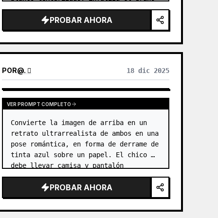
nítido del papel, las imperfecciones 
PROBAR AHORA
sutiles y las fibras superficiales 
natur…
POR
@
. 
18 dic 2025
VER PROMPT COMPLETO
Convierte la imagen de arriba en un 
retrato ultrarrealista de ambos en una 
pose romántica, en forma de derrame de 
tinta azul sobre un papel. El chico 
debe llevar camisa y pantalón 
formales. …
PROBAR AHORA