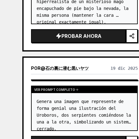
hiperrealista de un misterioso mago 
encapuchado de pie bajo la nevada, la 
misma persona (mantener la cara 
original exactamente igual), 
iluminación ambiental azul fría, 
PROBAR AHORA
intrincados detalles de sombras en la 
cara, orbe mágico brillante…
POR
@
石の裏に潜む黒いヤツ
19 dic 2025
VER PROMPT COMPLETO
Genera una imagen que represente de 
forma genial una ilustración del 
Uroboros, dos serpientes comiéndose la 
una a la otra, simbolizando un sistema 
cerrado.