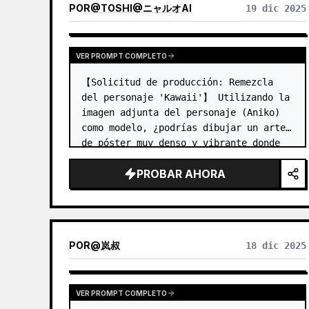
POR
@
TOSHI@ニャルオAI
19 dic 2025
VER PROMPT COMPLETO
【Solicitud de producción: Remezcla 
del personaje 'Kawaii'】 Utilizando la 
imagen adjunta del personaje (Aniko) 
como modelo, ¿podrías dibujar un arte 
de póster muy denso y vibrante donde 
ella se haya convertido en un ícono de 
PROBAR AHORA
la moda Harajuku? 【Puntos a inferir】…
POR
@
岚叔
18 dic 2025
VER PROMPT COMPLETO