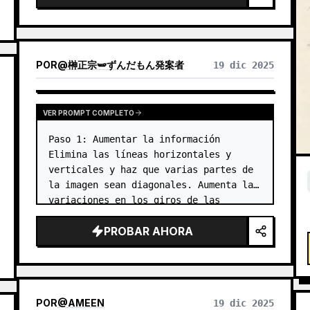
Mej…
POR
@
榊正宗🫛ずんだもん発案者
19 dic 2025
VER PROMPT COMPLETO
Paso 1: Aumentar la información

Elimina las líneas horizontales y 
verticales y haz que varias partes de 
la imagen sean diagonales. Aumenta las 
variaciones en los giros de las 
articulaciones, la composición, las 
PROBAR AHORA
poses, la inclinación de la cámara, 
etc. …
POR
@
AMEEN
19 dic 2025