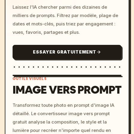
Laissez l'IA chercher parmi des dizaines de
milliers de prompts. Filtrez par modèle, plage de
dates et mots-clés, puis triez par engagement :
vues, favoris, partages et plus.
ESSAYER GRATUITEMENT
OUTILS VISUELS
IMAGE VERS PROMPT
/imagine prompt: cinemati
Transformez toute photo en prompt d'image IA
c, cyberpunk sunset, neon
détaillé. Le convertisseur image vers prompt
colors, 8k --v 6.0
gratuit analyse la composition, le style et la
lumière pour recréer n'importe quel rendu en