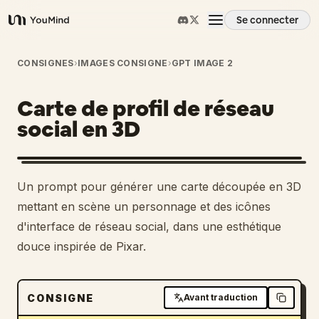
Se connecter
YouMind
Aperçu
CONSIGNES
›
IMAGES CONSIGNE
›
GPT IMAGE 2
Carte de profil de réseau
Cas d'usage
social en 3D
Compétences
Un prompt pour générer une carte découpée en 3D
Invites
mettant en scène un personnage et des icônes
d'interface de réseau social, dans une esthétique
douce inspirée de Pixar.
Tarifs
Télécharger
CONSIGNE
Avant traduction