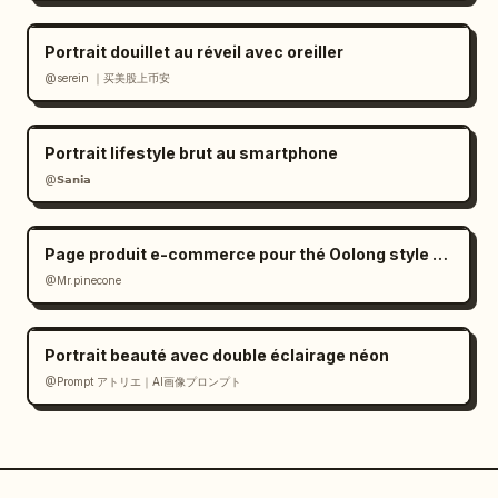
Portrait douillet au réveil avec oreiller
@serein ｜买美股上币安
Portrait lifestyle brut au smartphone
@𝗦𝗮𝗻𝗶𝗮
Page produit e-commerce pour thé Oolong style Zen
@Mr.pinecone
Portrait beauté avec double éclairage néon
@Prompt アトリエ｜AI画像プロンプト