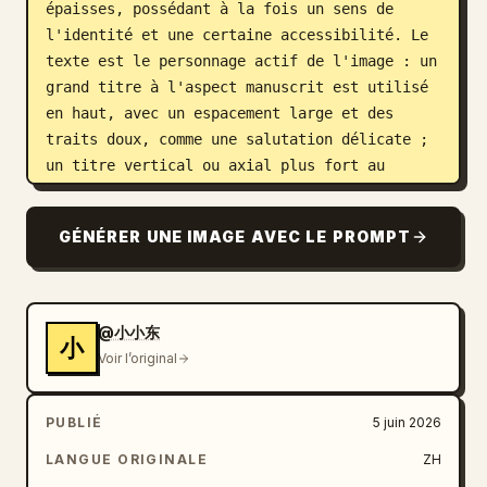
épaisses, possédant à la fois un sens de 
l'identité et une certaine accessibilité. Le 
texte est le personnage actif de l'image : un 
grand titre à l'aspect manuscrit est utilisé 
en haut, avec un espacement large et des 
traits doux, comme une salutation délicate ; 
un titre vertical ou axial plus fort au 
centre établit une hiérarchie ; des 
informations en petite police sont placées 
GÉNÉRER UNE IMAGE AVEC LE PROMPT
sur les bords, restant discrètes mais 
précises, permettant à l'espace vide de 
continuer à dominer. Les couleurs sont 
extraites du matériau, de l'émotion, de la 
@小小东
小
région ou de la sémantique de marque du 
Voir l’original
sujet, et mappées sur des couleurs de base 
vives, des reflets nets sur le sujet, des 
PUBLIÉ
5 juin 2026
lignes structurelles sombres claires et de 
petites quantités de couleurs d'accentuation 
LANGUE ORIGINALE
ZH
pour les informations. L'ensemble maintient 