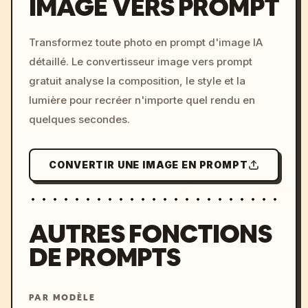
IMAGE VERS PROMPT
/imagine prompt: cinemati
Transformez toute photo en prompt d'image IA
c, cyberpunk sunset, neon
détaillé. Le convertisseur image vers prompt
colors, 8k --v 6.0
gratuit analyse la composition, le style et la
lumière pour recréer n'importe quel rendu en
quelques secondes.
CONVERTIR UNE IMAGE EN PROMPT
AUTRES FONCTIONS
DE PROMPTS
PAR MODÈLE