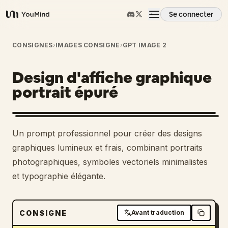
Se connecter
YouMind
Aperçu
CONSIGNES
›
IMAGES CONSIGNE
›
GPT IMAGE 2
Design d'affiche graphique
Cas d'usage
portrait épuré
Compétences
Un prompt professionnel pour créer des designs
Invites
graphiques lumineux et frais, combinant portraits
photographiques, symboles vectoriels minimalistes
et typographie élégante.
Tarifs
Télécharger
CONSIGNE
Avant traduction