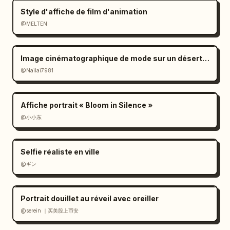
Style d'affiche de film d'animation
@MELTEN
Image cinématographique de mode sur un désert de sel à l'ambiance mélancolique
@Nailai7981
Affiche portrait « Bloom in Silence »
@小小东
Selfie réaliste en ville
@ギン
Portrait douillet au réveil avec oreiller
@serein ｜买美股上币安