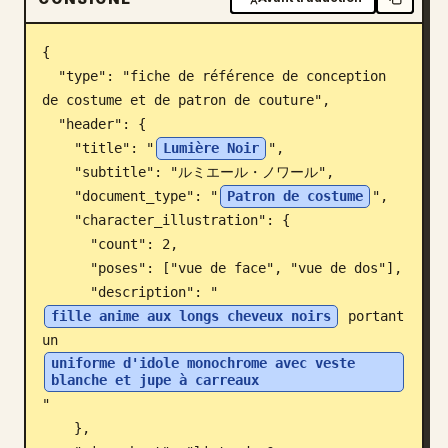
Blog
{

  "type": "fiche de référence de conception 
Mises à jour
de costume et de patron de couture",

  "header": {

    "title": "
Lumière Noir
",

    "subtitle": "ルミエール・ノワール",

    "document_type": "
Patron de costume
",

    "character_illustration": {

      "count": 2,

      "poses": ["vue de face", "vue de dos"],

      "description": "
fille anime aux longs cheveux noirs
 portant 
un 
uniforme d'idole monochrome avec veste 
blanche et jupe à carreaux
"

    },
