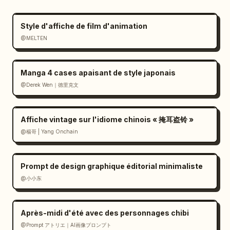
      {

        "title": "Tissus et accessoires 
Style d'affiche de film d'animation
utilisés",

@MELTEN
        "description": "Liste des matériaux 
et accessoires",

        "elements": [

Manga 4 cases apaisant de style japonais
          {"type": "tableau des tissus", 
@Derek Wen｜德里克文
"rows": 10},

          {"type": "liste des accessoires", 
"items": 7}

Affiche vintage sur l'idiome chinois « 掩耳盗铃 »
        ]

@楊哥 | Yang Onchain
      },

      {

Prompt de design graphique éditorial minimaliste
        "title": "Conseils de couture et 
rendu final",

@小小东
        "description": "Instructions de 
couture et photos du produit fini",

Après-midi d'été avec des personnages chibi
        "elements": [

@Prompt アトリエ｜AI画像プロンプト
          {"type": "liste d'instructions", 