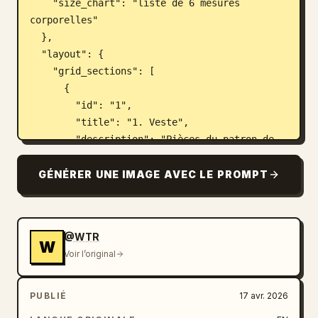
    "size_chart": "liste de 6 mesures 
corporelles"

  },

  "layout": {

    "grid_sections": [

      {

        "id": "1",

        "title": "1. Veste",

        "description": "Pièces du patron de 
la veste avec lignes de mesure",

        "piece_count": 8,

GÉNÉRER UNE IMAGE AVEC LE PROMPT
        "labels": ["Devant", "Devant 
(doublure)", "Dos", "Dos (doublure)", 
"Manche", "Col", "Poche", "Parementure de 
@WTR
poche"]

W
Voir l’original
      },

      {

        "id": "2",

PUBLIÉ
17 avr. 2026
        "title": "2. Gilet (sous-vêtement)",
