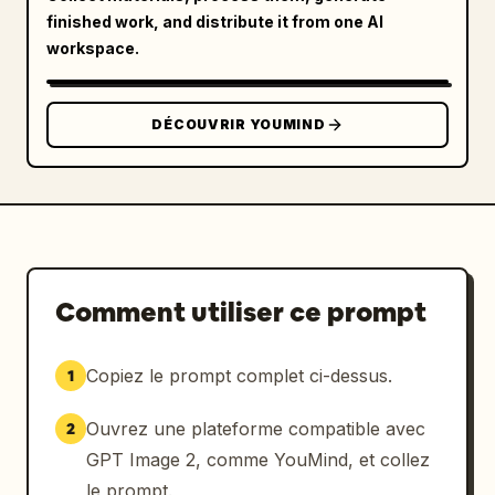
finished work, and distribute it from one AI
        "piece_count": 1

workspace.
      },

      {

        "id": "5",

DÉCOUVRIR YOUMIND
        "title": "5. Jupe (4 étages à 
volants)",

        "description": "Pièces du patron de 
la jupe",

        "piece_count": 5,

        "labels": ["Niveau supérieur", "2ème 
niveau", "3ème niveau", "4ème niveau", "Base 
Comment utiliser ce prompt
de la jupe (doublure)"]

      },

      {

Copiez le prompt complet ci-dessus.
1
        "id": "6",

        "title": "6. Poignets",

Ouvrez une plateforme compatible avec
2
        "description": "Pièces du patron des 
GPT Image 2, comme YouMind, et collez
poignets",

le prompt.