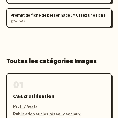
"count": 6},

          {"type": "diagrammes", "count": 2, 
Prompt de fiche de personnage : « Créez une fiche
"description": "guides de finition des 
@TechieSA
coutures et d'entoilage"},

          {"type": "photos sur mannequin", 
"count": 4, "poses": ["face complet", "face 
mi-corps", "dos mi-corps", "détail"]}

        ]

      }

Toutes les catégories Images
    ]

  }

}
01
Cas d’utilisation
Profil / Avatar
Publication sur les réseaux sociaux