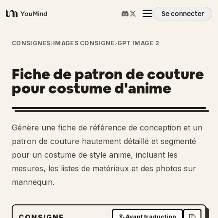
Se connecter
YouMind
Aperçu
CONSIGNES
›
IMAGES CONSIGNE
›
GPT IMAGE 2
Fiche de patron de couture
Cas d'usage
pour costume d'anime
Compétences
Génère une fiche de référence de conception et un
Invites
patron de couture hautement détaillé et segmenté
pour un costume de style anime, incluant les
mesures, les listes de matériaux et des photos sur
Tarifs
mannequin.
Télécharger
CONSIGNE
Avant traduction