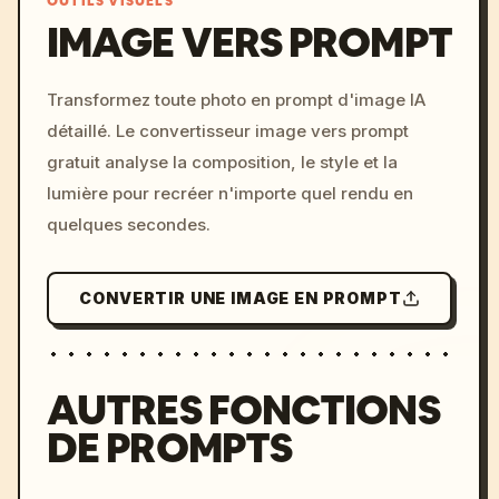
OUTILS VISUELS
IMAGE VERS PROMPT
/imagine prompt: cinemati
Transformez toute photo en prompt d'image IA
c, cyberpunk sunset, neon
détaillé. Le convertisseur image vers prompt
colors, 8k --v 6.0
gratuit analyse la composition, le style et la
lumière pour recréer n'importe quel rendu en
quelques secondes.
CONVERTIR UNE IMAGE EN PROMPT
AUTRES FONCTIONS
DE PROMPTS