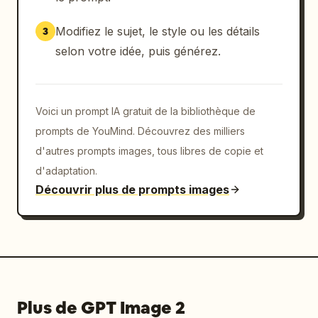
        "piece_count": 3

      },

Modifiez le sujet, le style ou les détails
3
      {

selon votre idée, puis générez.
        "id": "7",

        "title": "7. Chaussettes à volants",

        "description": "Illustration de 
chaussettes blanches à volants",

Voici un prompt IA gratuit de la bibliothèque de
        "piece_count": 1

prompts de YouMind. Découvrez des milliers
      },

d'autres prompts images, tous libres de copie et
      {

d'adaptation.
        "id": "8",

Découvrir plus de prompts images
        "title": "8. Chaussures (taille de 
référence)",

        "description": "Illustration de 
chaussures à bride noires",

        "piece_count": 1

      }

    ],

Plus de GPT Image 2
    "bottom_sections": [
