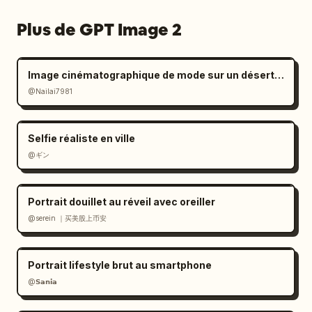
».
Plus de GPT Image 2
Image cinématographique de mode sur un désert de sel à l'ambiance mélancolique
@Nailai7981
Selfie réaliste en ville
@ギン
Portrait douillet au réveil avec oreiller
@serein ｜买美股上币安
Portrait lifestyle brut au smartphone
@𝗦𝗮𝗻𝗶𝗮