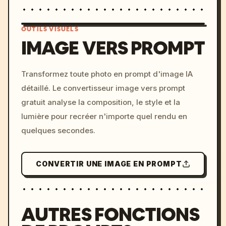
OUTILS VISUELS
IMAGE VERS PROMPT
/imagine prompt: cinemati
Transformez toute photo en prompt d'image IA
c, cyberpunk sunset, neon
détaillé. Le convertisseur image vers prompt
colors, 8k --v 6.0
gratuit analyse la composition, le style et la
lumière pour recréer n'importe quel rendu en
quelques secondes.
CONVERTIR UNE IMAGE EN PROMPT
AUTRES FONCTIONS