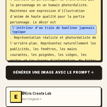
le personnage en un humain photoréaliste. 
Maintenez une expression d'illustration 
d'anime de haute qualité pour la partie 
personnage. Le décor est 
l'intérieur d'un train de banlieue japonais 
typique
. Représentation réaliste et photoréaliste de 
l'arrière-plan. Représentez naturellement les 
publicités, les fenêtres, les mains 
courantes, les poignées, les sièges, les 
portes et les écrans d'information. Ne faites 
pas en sorte que l'espace ressemble à une 
photo publicitaire propre. Donnez-lui un 
GÉNÉRER UNE IMAGE AVEC LE PROMPT
sentiment de vie quotidienne et d'usage 
typique des transports publics réels. La 
composition est celle d'une courte vidéo 
@Eris Create Lab
verticale. Une capture d'écran d'une vidéo 
E
Voir l’original
SNS prise avec un smartphone. Le photographe 
est assis près du siège opposé. Le personnage 