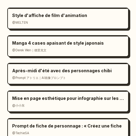
Style d'affiche de film d'animation
@MELTEN
Manga 4 cases apaisant de style japonais
@Derek Wen｜德里克文
Après-midi d'été avec des personnages chibi
@Prompt アトリエ｜AI画像プロンプト
Mise en page esthétique pour infographie sur les dialectes ethniques
@小小东
Prompt de fiche de personnage : « Créez une fiche
@TechieSA