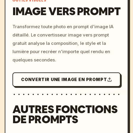
OUTILS VISUELS
IMAGE VERS PROMPT
/imagine prompt: cinemati
Transformez toute photo en prompt d'image IA
c, cyberpunk sunset, neon
détaillé. Le convertisseur image vers prompt
colors, 8k --v 6.0
gratuit analyse la composition, le style et la
lumière pour recréer n'importe quel rendu en
quelques secondes.
CONVERTIR UNE IMAGE EN PROMPT
AUTRES FONCTIONS
DE PROMPTS