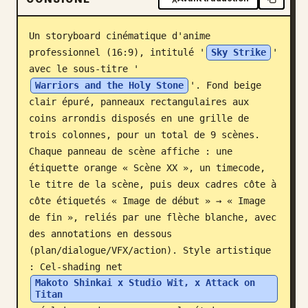
Blog
Un storyboard cinématique d'anime 
professionnel (16:9), intitulé '
Sky Strike
' 
Mises à jour
avec le sous-titre '
Warriors and the Holy Stone
'. Fond beige 
clair épuré, panneaux rectangulaires aux 
coins arrondis disposés en une grille de 
trois colonnes, pour un total de 9 scènes. 
Chaque panneau de scène affiche : une 
étiquette orange « Scène XX », un timecode, 
le titre de la scène, puis deux cadres côte à 
côte étiquetés « Image de début » → « Image 
de fin », reliés par une flèche blanche, avec 
des annotations en dessous 
(plan/dialogue/VFX/action). Style artistique 
: Cel-shading net 
Makoto Shinkai x Studio Wit, x Attack on 
Titan