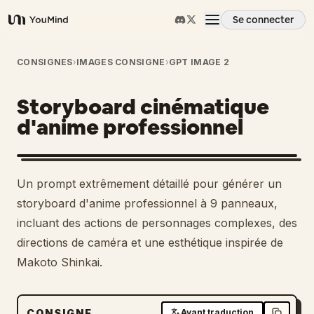
Se connecter
YouMind
Aperçu
CONSIGNES
›
IMAGES CONSIGNE
›
GPT IMAGE 2
Storyboard cinématique
Cas d'usage
d'anime professionnel
Compétences
Un prompt extrêmement détaillé pour générer un
Invites
storyboard d'anime professionnel à 9 panneaux,
incluant des actions de personnages complexes, des
directions de caméra et une esthétique inspirée de
Tarifs
Makoto Shinkai.
Télécharger
CONSIGNE
Avant traduction