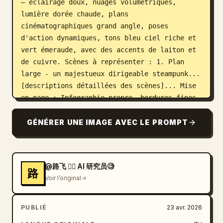
— éclairage doux, nuages volumétriques, 
lumière dorée chaude, plans 
cinématographiques grand angle, poses 
d'action dynamiques, tons bleu ciel riche et 
vert émeraude, avec des accents de laiton et 
de cuivre. Scènes à représenter : 1. Plan 
large - un majestueux dirigeable steampunk... 
[descriptions détaillées des scènes]... Mise 
en page : Infographie propre, bordures fines, 
grilles pastel, visuels clés d'anime très 
détaillés dans chaque cadre, esthétique de 
GÉNÉRER UNE IMAGE AVEC LE PROMPT
document de production professionnel.
@路飞 🏴‍☠️ AI 研究员🧐
路
Voir l’original
PUBLIÉ
23 avr. 2026