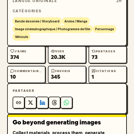
LANGUE ORIGINALE
ZH
CATÉGORIES
Bande dessinée / Storyboard
Anime / Manga
Image cinématographique / Photogramme de film
Personnage
Véhicule
J’AIME
VUES
PARTAGES
374
20.3K
73
COMMENTAIRES
FAVORIS
CITATIONS
10
345
1
PARTAGER
Go beyond generating images
Collect materials, process them, generate