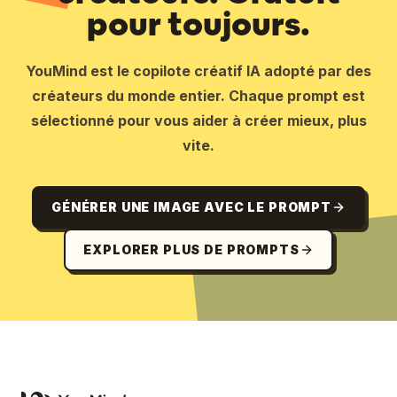
pour toujours.
Objectif final :

Assurer un design où l'établissement de 
YouMind est le copilote créatif IA adopté par des
l'univers, la vie des résidents, les 
créateurs du monde entier. Chaque prompt est
contraintes matérielles, les significations 
culturelles et les règles communautaires sont 
sélectionné pour vous aider à créer mieux, plus
palpables. Créer une unité où les arrière-
vite.
plans et les personnages sont instantanément 
reconnaissables comme appartenant au même 
univers unique.
GÉNÉRER UNE IMAGE AVEC LE PROMPT
EXPLORER PLUS DE PROMPTS