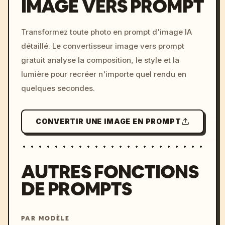
IMAGE VERS PROMPT
Environnement : Terres arides, régions 
froides, hautes terres, zones humides, zones 
/imagine prompt: cinemati
de cendres volcaniques, lacs miroirs, vallées 
Transformez toute photo en prompt d'image IA
c, cyberpunk sunset, neon
brumeuses, zones de grands vents, nuit 
détaillé. Le convertisseur image vers prompt
colors, 8k --v 6.0
polaire, faible gravité, strates flottantes, 
gratuit analyse la composition, le style et la
grottes de minéraux luminescents, etc.

lumière pour recréer n'importe quel rendu en
Matériaux : Papier, os, céramique, cuir, 
quelques secondes.
résine, verre, coquillage, bambou, paille, 
cristaux, tissus recyclés, laque, cendres, 
plumes, ambre, etc.

CONVERTIR UNE IMAGE EN PROMPT
Culture : Traditions orales, culture du 
masque, identification par les odeurs, 
écriture à nœuds, archives en ombres 
chinoises, migration saisonnière, rituels du 
AUTRES FONCTIONS
silence, contrats par la danse, etc.

DE PROMPTS
Structure : Pliage, emballage, tissage, 
suspension, insertion, nouage, superposition, 
scellage, gravure, regroupement, gonflage, 
PAR MODÈLE
etc.
