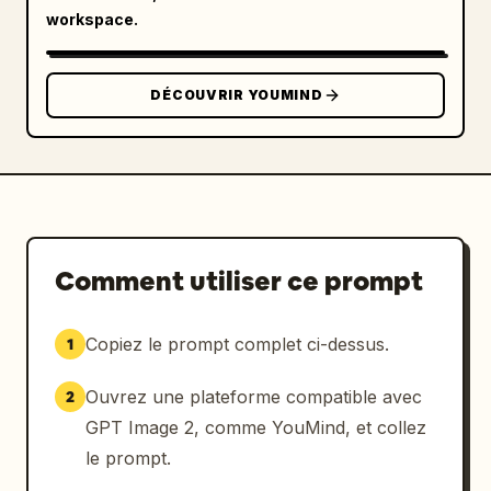
etc.

workspace.
[Atmosphère générale]

Saisir ici

DÉCOUVRIR YOUMIND
[Caractéristiques de l'univers]

Saisir ici

[Priorités clés]

Saisir ici

Comment utiliser ce prompt
[Direction artistique finale]

Saisir ici

Copiez le prompt complet ci-dessus.
1
*Ex : accentuer le réalisme/le côté vivant, 
accentuer le mysticisme, accentuer l'utilité 
Ouvrez une plateforme compatible avec
2
pratique des costumes, se concentrer 
davantage sur l'architecture, cibler un 
GPT Image 2, comme YouMind, et collez
contenu lumineux pour enfants, etc.

le prompt.