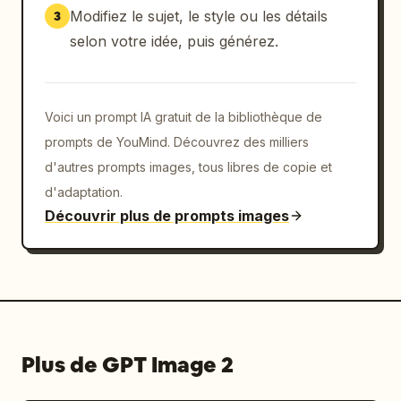
[Instructions de différenciation]

Modifiez le sujet, le style ou les détails
3
Saisir ici

selon votre idée, puis générez.
[Style de dessin]

Trait lisse, colorisation anime à plat, 
Voici un prompt IA gratuit de la bibliothèque de
ombrage cel-shading minimal, ombres à un seul 
niveau, pas de dégradés, pas de peinture 
prompts de YouMind. Découvrez des milliers
épaisse, pas d'expressions de texture 
d'autres prompts images, tous libres de copie et
réalistes, pas d'effets de lumière/ombre 
d'adaptation.
marqués, aspect plat optimisé pour 
Découvrir plus de prompts images
l'animation.

[Instructions de conversion anime]

Tout en conservant la structure, les motifs, 
la palette de couleurs, les rôles et les 
significations culturelles du design 
original, simplifiez le dessin pour une 
Plus de GPT Image 2
animation de production. Utilisez une 
colorisation anime à plat et limitez les 