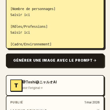
[Nombre de personnages]

Saisir ici

[Rôles/Professions]

Saisir ici

[Cadre/Environnement]

Saisir ici

*Si les détails sont rares, concevez de 
GÉNÉRER UNE IMAGE AVEC LE PROMPT
nouveaux paramètres pour le climat, le 
terrain, les ressources, les dangers, les 
transports et les styles d'habitation en 
fonction des mots-clés saisis.

@Toshi@ニャルオAI
T
Voir l’original
[Société/Systèmes]

Saisir ici

PUBLIÉ
1 mai 2026
*Concevez les règles communautaires, la 
division du travail, les marqueurs de statut, 