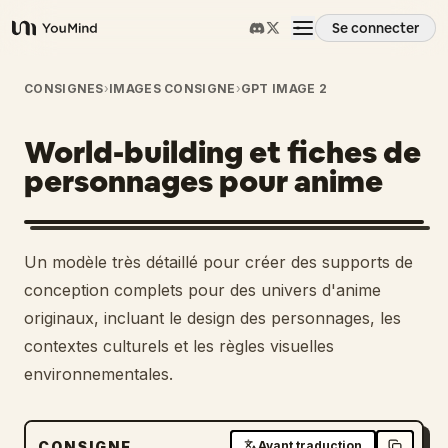
Se connecter
YouMind
Aperçu
CONSIGNES
›
IMAGES CONSIGNE
›
GPT IMAGE 2
World-building et fiches de
Cas d'usage
personnages pour anime
Compétences
Un modèle très détaillé pour créer des supports de
Invites
conception complets pour des univers d'anime
originaux, incluant le design des personnages, les
contextes culturels et les règles visuelles
Tarifs
environnementales.
Télécharger
CONSIGNE
Avant traduction