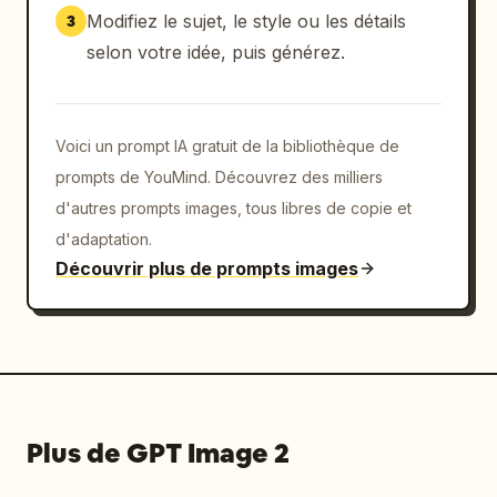
Modifiez le sujet, le style ou les détails
3
dominants aux latitudes moyennes",

              "images": "1 photo : arbres 
selon votre idée, puis générez.
balayés par le vent sur une côte",

              "text": "1 bloc de texte 
expliquant les vents d'ouest"

Voici un prompt IA gratuit de la bibliothèque de
            },

prompts de YouMind. Découvrez des milliers
            {

d'autres prompts images, tous libres de copie et
              "subtitle": "3 Vents d'est 
polaires",

d'adaptation.
              "images": "1 photo : montagnes 
Découvrir plus de prompts images
enneigées",

              "text": "1 bloc de texte 
expliquant les vents d'est polaires"

            }

          ]

        }

Plus de GPT Image 2
      }

    },
