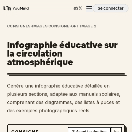
Se connecter
YouMind
Aperçu
CONSIGNES
›
IMAGES CONSIGNE
›
GPT IMAGE 2
Infographie éducative sur
Cas d'usage
la circulation
atmosphérique
Compétences
Invites
Génère une infographie éducative détaillée en
plusieurs sections, adaptée aux manuels scolaires,
Tarifs
comprenant des diagrammes, des listes à puces et
des exemples photographiques réels.
Télécharger
CONSIGNE
Avant traduction