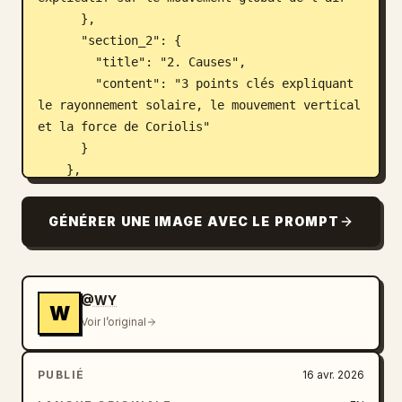
      },

      "section_2": {

        "title": "2. Causes",

        "content": "3 points clés expliquant 
le rayonnement solaire, le mouvement vertical 
et la force de Coriolis"

      }

    },

    "top_right_column": {

      "section_3": {

GÉNÉRER UNE IMAGE AVEC LE PROMPT
        "title": "
3. Schéma des trois cellules de circulation
",

        "diagram_features": [

@WY
W
          "Coupe transversale de la Terre 
Voir l’original
montrant les latitudes de 0 à 90 degrés Nord 
et Sud",

PUBLIÉ
16 avr. 2026
          "Zones de pression codées par 