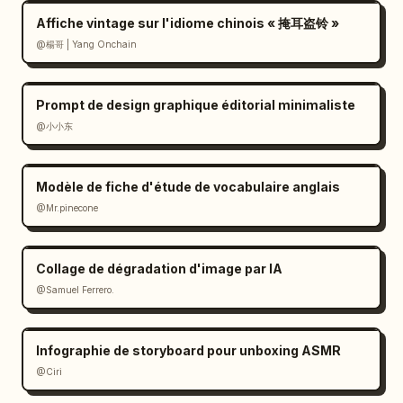
    "footer": {

Affiche vintage sur l'idiome chinois « 掩耳盗铃 »
      "label": "
Résumé :
",

@楊哥 | Yang Onchain
      "icon": "lightbulb",

      "content": "1 phrase de synthèse sur 
les mécanismes climatiques mondiaux"

Prompt de design graphique éditorial minimaliste
    }

@小小东
  }

}
Modèle de fiche d'étude de vocabulaire anglais
@Mr.pinecone
Collage de dégradation d'image par IA
@Samuel Ferrero.
Infographie de storyboard pour unboxing ASMR
@Ciri