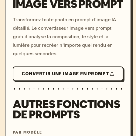
IMAGE VERS PROMPT
/imagine prompt: cinemati
Transformez toute photo en prompt d'image IA
c, cyberpunk sunset, neon
détaillé. Le convertisseur image vers prompt
colors, 8k --v 6.0
gratuit analyse la composition, le style et la
lumière pour recréer n'importe quel rendu en
quelques secondes.
CONVERTIR UNE IMAGE EN PROMPT
AUTRES FONCTIONS
DE PROMPTS
PAR MODÈLE