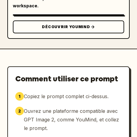
        }

workspace.
      }

    },

    "bottom_row": {

DÉCOUVRIR YOUMIND
      "section_4": {

        "title": "
4. Exemples concrets
",

        "examples": {

          "count": 3,

          "items": [

            {

Comment utiliser ce prompt
              "subtitle": "1 Pluies 
équatoriales et déserts subtropicaux",

              "images": "2 photos : forêt 
Copiez le prompt complet ci-dessus.
1
tropicale humide et désert",

              "text": "2 blocs de texte 
Ouvrez une plateforme compatible avec
2
expliquant les climats"

GPT Image 2, comme YouMind, et collez
            },

le prompt.
            {

              "subtitle": "2 Vents d'ouest 