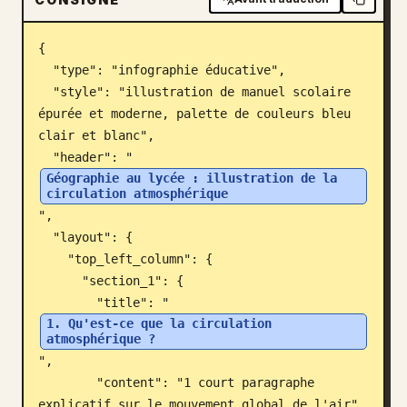
Blog
{

  "type": "infographie éducative",

Mises à jour
  "style": "illustration de manuel scolaire 
épurée et moderne, palette de couleurs bleu 
clair et blanc",

  "header": "
Géographie au lycée : illustration de la 
circulation atmosphérique
",

  "layout": {

    "top_left_column": {

      "section_1": {

        "title": "
1. Qu'est-ce que la circulation 
atmosphérique ?
",

        "content": "1 court paragraphe 
explicatif sur le mouvement global de l'air"
