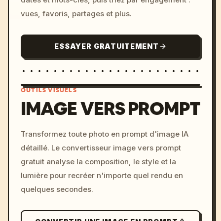
vues, favoris, partages et plus.
ESSAYER GRATUITEMENT
OUTILS VISUELS
IMAGE VERS PROMPT
/imagine prompt: cinemati
Transformez toute photo en prompt d'image IA
c, cyberpunk sunset, neon
détaillé. Le convertisseur image vers prompt
colors, 8k --v 6.0
gratuit analyse la composition, le style et la
lumière pour recréer n'importe quel rendu en
quelques secondes.