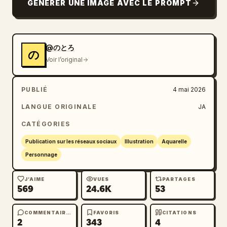
GÉNÉRER UNE IMAGE AVEC LE PROMPT
@のとろ
の
Voir l’original
PUBLIÉ
4 mai 2026
LANGUE ORIGINALE
JA
CATÉGORIES
Publication sur les réseaux sociaux
Illustration
Aquarelle
Personnage
J’AIME
VUES
PARTAGES
569
24.6K
53
COMMENTAIRES
FAVORIS
CITATIONS
2
343
4