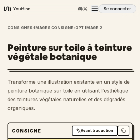
Se connecter
YouMind
Aperçu
CONSIGNES
›
IMAGES CONSIGNE
›
GPT IMAGE 2
Peinture sur toile à teinture
Cas d'usage
végétale botanique
Compétences
Transforme une illustration existante en un style de
Invites
peinture botanique sur toile en utilisant l'esthétique
des teintures végétales naturelles et des dégradés
organiques.
Tarifs
Télécharger
CONSIGNE
Avant traduction