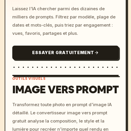
Laissez l'IA chercher parmi des dizaines de
milliers de prompts. Filtrez par modèle, plage de
dates et mots-clés, puis triez par engagement :
vues, favoris, partages et plus.
ESSAYER GRATUITEMENT
OUTILS VISUELS
IMAGE VERS PROMPT
/imagine prompt: cinemati
Transformez toute photo en prompt d'image IA
c, cyberpunk sunset, neon
détaillé. Le convertisseur image vers prompt
colors, 8k --v 6.0
gratuit analyse la composition, le style et la
lumière pour recréer n'importe quel rendu en