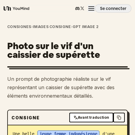
Se connecter
YouMind
Aperçu
CONSIGNES
›
IMAGES CONSIGNE
›
GPT IMAGE 2
Photo sur le vif d'un
Cas d'usage
caissier de supérette
Compétences
Un prompt de photographie réaliste sur le vif
Invites
représentant un caissier de supérette avec des
éléments environnementaux détaillés.
Tarifs
CONSIGNE
Avant traduction
Télécharger
Une belle 
jeune femme indonésienne
 d'une 