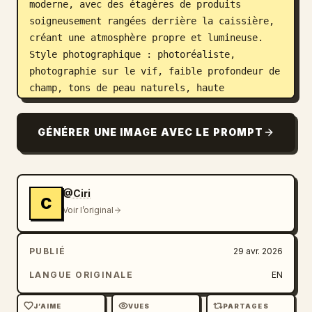
moderne, avec des étagères de produits 
soigneusement rangées derrière la caissière, 
créant une atmosphère propre et lumineuse. 
Style photographique : photoréaliste, 
photographie sur le vif, faible profondeur de 
champ, tons de peau naturels, haute 
définition, léger flou de mouvement pour plus 
de réalisme, qualité 4K. Ajouts optionnels 
GÉNÉRER UNE IMAGE AVEC LE PROMPT
pour varier : angle légèrement incliné, bruit 
numérique de caméra de smartphone, reflets 
sur la vitrine, 
la caissière souriant doucement tout en 
@Ciri
tendant un reçu ou la monnaie
C
Voir l’original
PUBLIÉ
29 avr. 2026
LANGUE ORIGINALE
EN
J’AIME
VUES
PARTAGES