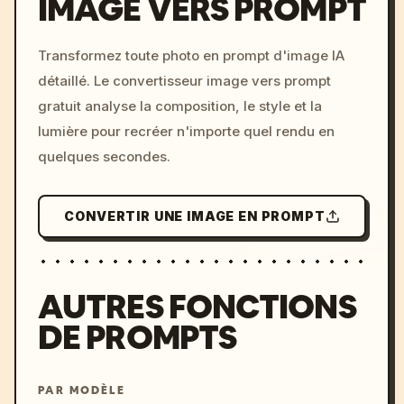
IMAGE VERS PROMPT
/imagine prompt: cinemati
Transformez toute photo en prompt d'image IA
c, cyberpunk sunset, neon
détaillé. Le convertisseur image vers prompt
colors, 8k --v 6.0
gratuit analyse la composition, le style et la
lumière pour recréer n'importe quel rendu en
quelques secondes.
CONVERTIR UNE IMAGE EN PROMPT
AUTRES FONCTIONS
DE PROMPTS
PAR MODÈLE