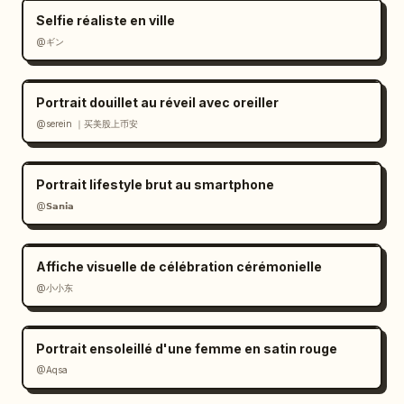
Selfie réaliste en ville
[Mots-clés de style]

@ギン
photo réaliste + autocollants chibi, 
esthétique kawaii, lifestyle cosy, éclairage 
chaud, journal scrapbook, éclat doux, haute 
Portrait douillet au réveil avec oreiller
précision, esthétique Instagram

@serein ｜买美股上币安
[Résultat final]

Une image scrapbook soignée, de haute 
Portrait lifestyle brut au smartphone
qualité, prête pour les réseaux sociaux, 
@𝗦𝗮𝗻𝗶𝗮
combinant :

sujet réaliste + extensions chibi mignonnes + 
Affiche visuelle de célébration cérémonielle
gribouillages esthétiques

@小小东
[À éviter]

- altérer l'identité faciale

Portrait ensoleillé d'une femme en satin rouge
- embellissement excessif ou distorsion 
@Aqsa
faciale par IA

- composition encombrée
