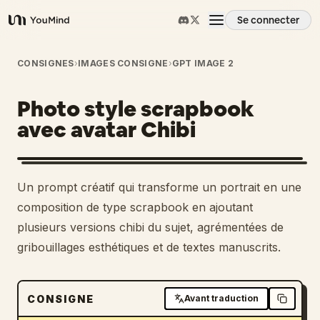
Se connecter
YouMind
Aperçu
CONSIGNES
›
IMAGES CONSIGNE
›
GPT IMAGE 2
Photo style scrapbook
Cas d'usage
avec avatar Chibi
Compétences
Un prompt créatif qui transforme un portrait en une
Invites
composition de type scrapbook en ajoutant
plusieurs versions chibi du sujet, agrémentées de
gribouillages esthétiques et de textes manuscrits.
Tarifs
Télécharger
CONSIGNE
Avant traduction