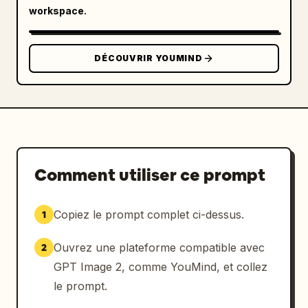
workspace.
- Ajoutez un contour blanc + une ombre portée 
douce

- Léger effet d'autocollant flottant

DÉCOUVRIR YOUMIND
[Gribouillages]

Ajoutez des gribouillages subtils style 
scrapbook :

- cœurs, étincelles, étoiles, flèches

- lignes et cercles esthétiques

- accents lumineux doux

Comment utiliser ce prompt
Palette de couleurs :

blanc + jaune chaud + rose doux (en accord 
Copiez le prompt complet ci-dessus.
1
avec l'ambiance néon)

Ouvrez une plateforme compatible avec
2
[Texte manuscrit]

GPT Image 2, comme YouMind, et collez
Ajoutez 5 à 8 courtes phrases esthétiques :

le prompt.
- "just me"
