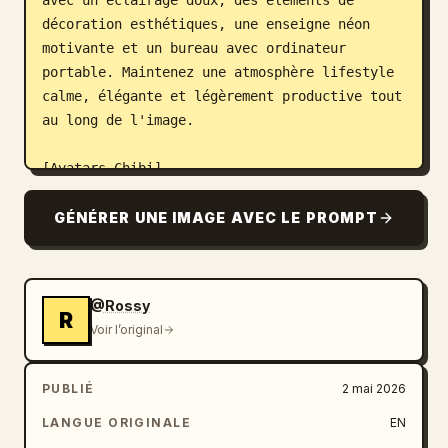
avec un éclairage doux, des éléments de 
décoration esthétiques, une enseigne néon 
motivante et un bureau avec ordinateur 
portable. Maintenez une atmosphère lifestyle 
calme, élégante et légèrement productive tout 
au long de l'image.

[Avatars Chibi]

Ajoutez 5 à 8 mini versions chibi de la MÊME 
fille :

GÉNÉRER UNE IMAGE AVEC LE PROMPT
- mêmes longs cheveux châtains doux 
(légèrement ondulés)

- même ton de tenue (haut noir)

@Rossy
- même expression douce et confiante

R
Voir l’original
Style :

- style autocollant chibi kawaii

PUBLIÉ
2 mai 2026
- proportions : grosse tête, petit corps

LANGUE ORIGINALE
EN
- yeux expressifs et mignons
