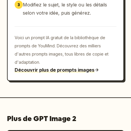
- "soft life"

Modifiez le sujet, le style ou les détails
3
- "stay cozy"

selon votre idée, puis générez.
- "little moments"

- "focus mode"

- "good vibes only"

- "create & grow"

Voici un prompt IA gratuit de la bibliothèque de
- "be you"

prompts de YouMind. Découvrez des milliers
d'autres prompts images, tous libres de copie et
Style :

d'adaptation.
- police manuscrite

Découvrir plus de prompts images
- texte blanc avec un léger éclat

- surlignages sélectifs en rose/jaune

[Composition]

- Focus central : la vraie fille (inchangée)

- Entourez-la d'autocollants chibi + 
gribouillages + texte

Plus de GPT Image 2
- Gardez une mise en page équilibrée, propre 
et non encombrée
