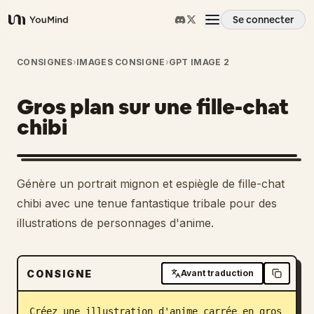
Se connecter
YouMind
Aperçu
CONSIGNES
›
IMAGES CONSIGNE
›
GPT IMAGE 2
Gros plan sur une fille-chat
Cas d'usage
chibi
Compétences
Génère un portrait mignon et espiègle de fille-chat
Invites
chibi avec une tenue fantastique tribale pour des
illustrations de personnages d'anime.
Tarifs
CONSIGNE
Avant traduction
Télécharger
Créez une illustration d'anime carrée en gros 