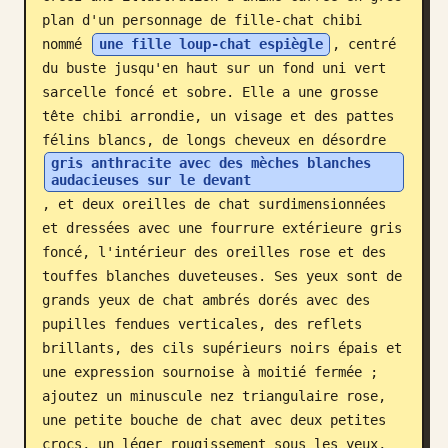
plan d'un personnage de fille-chat chibi 
Blog
nommé 
une fille loup-chat espiègle
, centré 
du buste jusqu'en haut sur un fond uni vert 
Mises à jour
sarcelle foncé et sobre. Elle a une grosse 
tête chibi arrondie, un visage et des pattes 
félins blancs, de longs cheveux en désordre 
gris anthracite avec des mèches blanches 
audacieuses sur le devant
, et deux oreilles de chat surdimensionnées 
et dressées avec une fourrure extérieure gris 
foncé, l'intérieur des oreilles rose et des 
touffes blanches duveteuses. Ses yeux sont de 
grands yeux de chat ambrés dorés avec des 
pupilles fendues verticales, des reflets 
brillants, des cils supérieurs noirs épais et 
une expression sournoise à moitié fermée ; 
ajoutez un minuscule nez triangulaire rose, 
une petite bouche de chat avec deux petites 
crocs, un léger rougissement sous les yeux, 