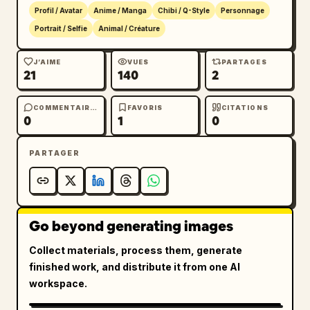
de fourrure détaillée autour des oreilles et 
Profil / Avatar
Anime / Manga
Chibi / Q-Style
Personnage
du col, une expression mignonne mais 
Portrait / Selfie
Animal / Créature
légèrement sauvage, pas de texte, pas de 
filigrane, pas de personnages 
J’AIME
VUES
PARTAGES
supplémentaires, et gardez la composition 
21
140
2
étroitement recadrée avec les oreilles 
touchant presque le bord supérieur.
COMMENTAIRES
FAVORIS
CITATIONS
0
1
0
PARTAGER
Go beyond generating images
Collect materials, process them, generate
finished work, and distribute it from one AI
workspace.