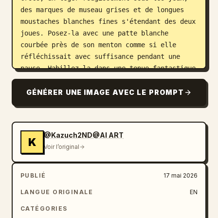
des marques de museau grises et de longues 
moustaches blanches fines s'étendant des deux 
joues. Posez-la avec une patte blanche 
courbée près de son menton comme si elle 
réfléchissait avec suffisance pendant une 
pause. Habillez-la dans une tenue fantastique 
tribale primitive composée exactement de 5 
éléments visibles de tenue/accessoire : un 
GÉNÉRER UNE IMAGE AVEC LE PROMPT
col en fourrure noire duveteuse, un cache-
cœur en cuir marron à une épaule, une rangée 
de petits ornements en forme de crocs en 
@Kazuch2ND@AI ART
ivoire au niveau de l'encolure, des bracelets 
K
Voir l’original
en cuir marron sur le bras levé et un 
brassard marron avec des motifs en losange 
blancs sur le bras opposé. Utilisez un trait 
PUBLIÉ
17 mai 2026
d'anime numérique net, un ombrage cel-shading 
LANGUE ORIGINALE
EN
doux, des reflets de cheveux brillants, des 
contours noirs à fort contraste, une texture 
CATÉGORIES