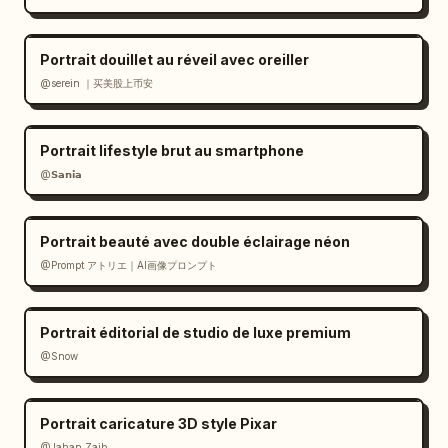
Portrait douillet au réveil avec oreiller
@serein ｜买美股上币安
Portrait lifestyle brut au smartphone
@𝗦𝗮𝗻𝗶𝗮
Portrait beauté avec double éclairage néon
@Prompt アトリエ｜AI画像プロンプト
Portrait éditorial de studio de luxe premium
@Snow
Portrait caricature 3D style Pixar
@Jahan Zaib