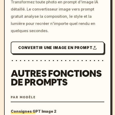
Transformez toute photo en prompt d'image IA
c, cyberpunk sunset, neon
détaillé. Le convertisseur image vers prompt
colors, 8k --v 6.0
gratuit analyse la composition, le style et la
lumière pour recréer n'importe quel rendu en
quelques secondes.
CONVERTIR UNE IMAGE EN PROMPT
AUTRES FONCTIONS
DE PROMPTS
PAR MODÈLE
Consignes GPT Image 2