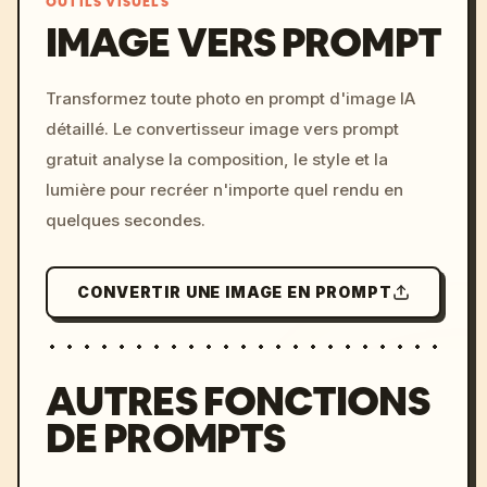
OUTILS VISUELS
IMAGE VERS PROMPT
/imagine prompt: cinemati
Transformez toute photo en prompt d'image IA
c, cyberpunk sunset, neon
détaillé. Le convertisseur image vers prompt
colors, 8k --v 6.0
gratuit analyse la composition, le style et la
lumière pour recréer n'importe quel rendu en
quelques secondes.
CONVERTIR UNE IMAGE EN PROMPT
AUTRES FONCTIONS
DE PROMPTS