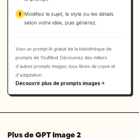
          "graphique linéaire montrant une 
tendance sur 7 jours avec un pic au 3e jour à 
Modifiez le sujet, le style ou les détails
3
8 320 000",

selon votre idée, puis générez.
          "graphique à barres horizontales 
montrant la répartition par plateforme : 
TikTok 52 %, Instagram 24 %, X 15 %, YouTube 
9 %"

Voici un prompt IA gratuit de la bibliothèque de
        ]

prompts de YouMind. Découvrez des milliers
      }

d'autres prompts images, tous libres de copie et
    },

d'adaptation.
    {

Découvrir plus de prompts images
      "id": "keys_to_success",

      "title": "POURQUOI C'EST DEVENU VIRAL : 
Les 3 clés du succès viral",

      "layout": "rangée horizontale de 3 
cartes",

      "cards": [

        {"icon": "fire", "title": "Conception 
Plus de GPT Image 2
d'accroche émotionnelle"},
