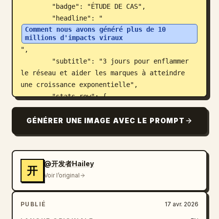
        "badge": "ÉTUDE DE CAS",

        "headline": "
Comment nous avons généré plus de 10 
millions d'impacts viraux
",

        "subtitle": "3 jours pour enflammer 
le réseau et aider les marques à atteindre 
une croissance exponentielle",

        "stats_row": {

          "count": 4,

          "labels": ["Vues totales 
GÉNÉRER UNE IMAGE AVEC LE PROMPT
10 240 000+
", "Taux d'engagement 18,7 %", 
"Conversions 3 200+", "Temps d'exécution 72 
heures"]

@开发者Hailey
        },

开
Voir l’original
        "hero_image": "prise de vue 
cinématographique d'une personne dans une 
pièce sombre regardant des écrans vidéo 
PUBLIÉ
17 avr. 2026
flottants lumineux, avec une grande icône de 