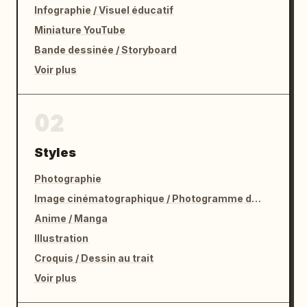
Obtenir mon plan de croissance exclusif ->
"

Infographie / Visuel éducatif
      ],

Miniature YouTube
      "image": "fusée 3D lumineuse violette 
Bande dessinée / Storyboard
et bleue au décollage"

    }

Voir plus
  ],

  "footer": "logo et texte de copyright"

02
}
Styles
Photographie
Image cinématographique / Photogramme de film
Anime / Manga
Illustration
Croquis / Dessin au trait
Voir plus