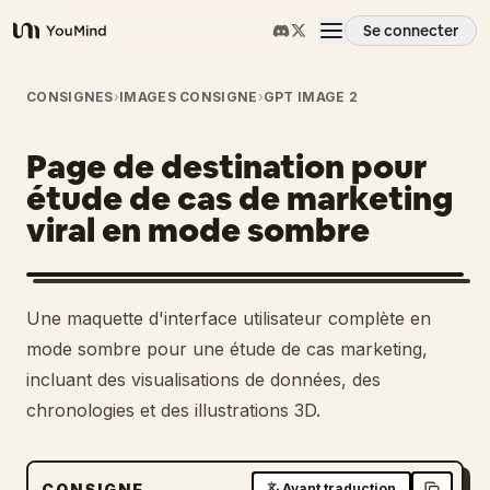
Se connecter
YouMind
Aperçu
CONSIGNES
›
IMAGES CONSIGNE
›
GPT IMAGE 2
Page de destination pour
Cas d'usage
étude de cas de marketing
viral en mode sombre
Compétences
Invites
Une maquette d'interface utilisateur complète en
mode sombre pour une étude de cas marketing,
Tarifs
incluant des visualisations de données, des
chronologies et des illustrations 3D.
Télécharger
CONSIGNE
Avant traduction