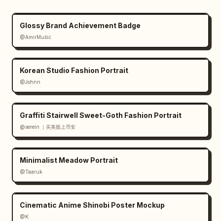
        {"icon": "bullseye", "title": 
"Conception de la structure du contenu"},

Glossy Brand Achievement Badge
        {"icon": "antenna", "title": 
@AmirMušić
"Exécution de la stratégie de distribution"}

      ]

    },

Korean Studio Fashion Portrait
    {

@Johnn
      "id": "social_proof",

      "title": "APPROUVÉ PAR LES CRÉATEURS ET 
LES MARQUES : Ils utilisent tous goViralX 
Graffiti Stairwell Sweet-Goth Fashion Portrait
pour booster leur croissance",

@serein ｜买美股上币安
      "layout": "logos à gauche, témoignages 
à droite",

Minimalist Meadow Portrait
      "left_logos": {

        "count": 8,

@Taaruk
        "labels": ["SHEIN", "SHOPLINE", 
"Blueglass", "instacart", "lemon8", "mi", 
Cinematic Anime Shinobi Poster Mockup
"CIDER", "bellroy"]

@K
      },
