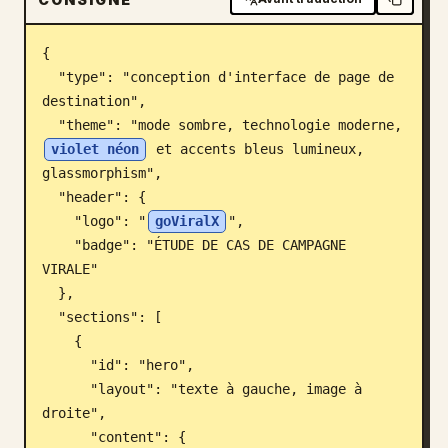
Blog
{

  "type": "conception d'interface de page de 
Mises à jour
destination",

  "theme": "mode sombre, technologie moderne, 
violet néon
 et accents bleus lumineux, 
glassmorphism",

  "header": {

    "logo": "
goViralX
",

    "badge": "ÉTUDE DE CAS DE CAMPAGNE 
VIRALE"

  },

  "sections": [

    {

      "id": "hero",

      "layout": "texte à gauche, image à 
droite",

      "content": {
