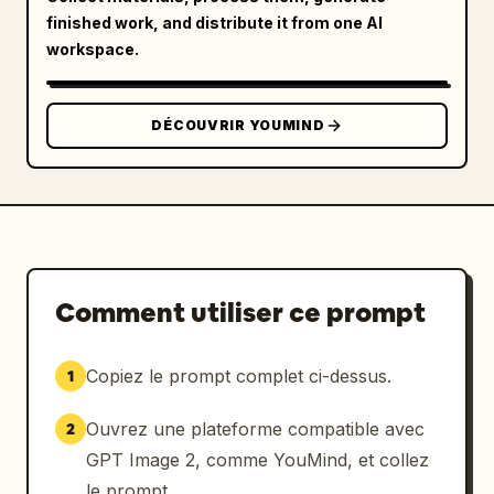
finished work, and distribute it from one AI
sociaux"}

workspace.
      ]

    },

    {

DÉCOUVRIR YOUMIND
      "id": "performance",

      "title": "RÉSULTATS DE PERFORMANCE : 
Des performances basées sur les données",

      "layout": "grille de cartes 
statistiques à gauche, graphiques à droite",

      "left_stats": {

        "count": 4,

Comment utiliser ce prompt
        "labels": ["Exposition totale 10M+", 
"Baisse moyenne du CPM 43 %", "Nouveaux 
abonnés 28 000+", "Conversions 3 200+"]

Copiez le prompt complet ci-dessus.
1
      },

      "right_charts": {

Ouvrez une plateforme compatible avec
2
        "count": 2,

GPT Image 2, comme YouMind, et collez
        "items": [

le prompt.