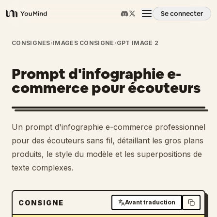
Se connecter
YouMind
Aperçu
CONSIGNES
›
IMAGES CONSIGNE
›
GPT IMAGE 2
Prompt d'infographie e-
Cas d'usage
commerce pour écouteurs
Compétences
Un prompt d'infographie e-commerce professionnel
Invites
pour des écouteurs sans fil, détaillant les gros plans
produits, le style du modèle et les superpositions de
texte complexes.
Tarifs
Télécharger
CONSIGNE
Avant traduction