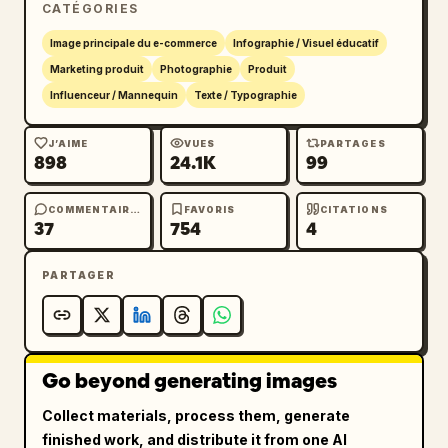
CATÉGORIES
Milieu gauche : "Son premium et réduction de 
bruit"

Image principale du e-commerce
Infographie / Visuel éducatif
Milieu droit : "30" en grand et en gras avec 
Marketing produit
Photographie
Produit
le texte "heures d'autonomie."

Influenceur / Mannequin
Texte / Typographie
En bas à droite : "1" en grand et en gras 
avec le texte "an de garantie."

J’AIME
VUES
PARTAGES
898
24.1K
99
Style : Résolution 8k, photographie de 
produit commerciale, palette de couleurs 
vives, mise au point nette sur le boîtier du 
COMMENTAIRES
FAVORIS
CITATIONS
37
754
4
produit, faible profondeur de champ, 
esthétique publicitaire épurée.
PARTAGER
Go beyond generating images
Collect materials, process them, generate
finished work, and distribute it from one AI