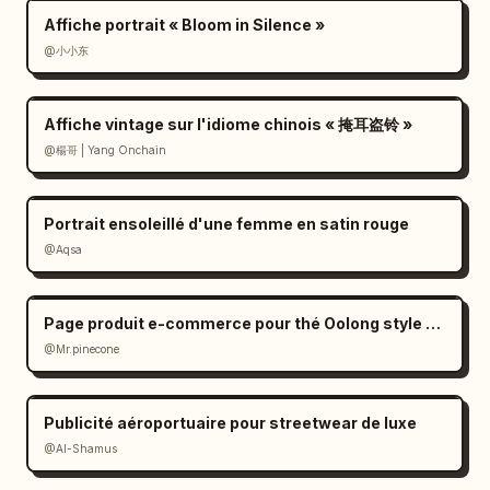
Affiche portrait « Bloom in Silence »
@小小东
Affiche vintage sur l'idiome chinois « 掩耳盗铃 »
@楊哥 | Yang Onchain
Portrait ensoleillé d'une femme en satin rouge
@Aqsa
Page produit e-commerce pour thé Oolong style Zen
@Mr.pinecone
Publicité aéroportuaire pour streetwear de luxe
@Al-Shamus