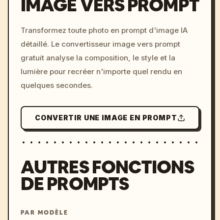
IMAGE VERS PROMPT
/imagine prompt: cinemati
Transformez toute photo en prompt d'image IA
c, cyberpunk sunset, neon
détaillé. Le convertisseur image vers prompt
colors, 8k --v 6.0
gratuit analyse la composition, le style et la
lumière pour recréer n'importe quel rendu en
quelques secondes.
CONVERTIR UNE IMAGE EN PROMPT
AUTRES FONCTIONS
DE PROMPTS
PAR MODÈLE