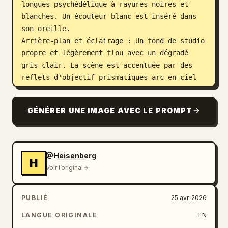
longues psychédélique à rayures noires et 
blanches. Un écouteur blanc est inséré dans 
son oreille.

Arrière-plan et éclairage : Un fond de studio 
propre et légèrement flou avec un dégradé 
gris clair. La scène est accentuée par des 
reflets d'objectif prismatiques arc-en-ciel 
diagonaux et des fuites de lumière douce. 
Plusieurs écouteurs blancs flous flottent 
GÉNÉRER UNE IMAGE AVEC LE PROMPT
artistiquement en arrière-plan. L'éclairage 
est doux et professionnel, mettant en valeur 
le plastique brillant du produit.

Typographie et mise en page (Sans-Serif, 
@Heisenberg
H
blanc) :

Voir l’original
Centre supérieur (arrière-plan) : Texte 
massif et en gras indiquant "
AIRPODS
" 
PUBLIÉ
25 avr. 2026
(positionné derrière le modèle).

En haut à droite : Texte en gras indiquant 
LANGUE ORIGINALE
EN
"Apple Pods Pro 3".
