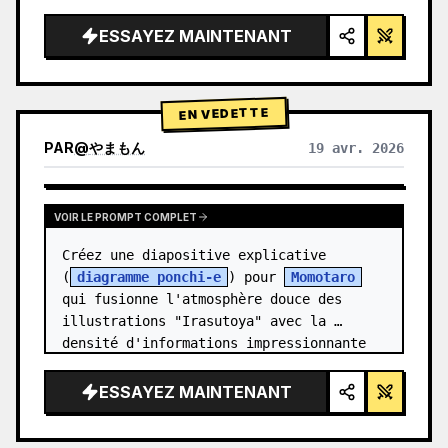
épuré, éclairage studio, accents 
lumineux",

ESSAYEZ MAINTENANT
  "background": "{argument 
name=\"background color\" 
default=\"dégradé doux de violet et de 
EN VEDETTE
ble…
PAR
@
やまもん
19 avr. 2026
VOIR LES RÉSULTATS D'AUTRES MODÈLES
VOIR LE PROMPT COMPLET
Créez une diapositive explicative 
(
diagramme ponchi-e
) pour 
Momotaro
qui fusionne l'atmosphère douce des 
illustrations "Irasutoya" avec la 
densité d'informations impressionnante 
des "diaposit…
ESSAYEZ MAINTENANT