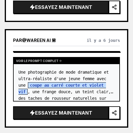
sujet est {argument name="characte…
ESSAYEZ MAINTENANT
PAR
@
WAREEN AI 💟
il y a 6 jours
VOIR LE PROMPT COMPLET
Une photographie de mode dramatique et 
ultra-réaliste d'une jeune femme avec 
une 
coupe au carré courte et violet 
vif
, une frange douce, un teint clair, 
des taches de rousseur naturelles sur 
les joues et le nez, et des yeu…
ESSAYEZ MAINTENANT