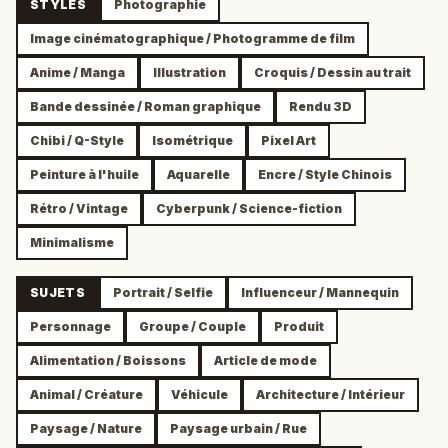
STYLES
Photographie
Image cinématographique / Photogramme de film
Anime / Manga
Illustration
Croquis / Dessin au trait
Bande dessinée / Roman graphique
Rendu 3D
Chibi / Q-Style
Isométrique
Pixel Art
Peinture à l'huile
Aquarelle
Encre / Style Chinois
Rétro / Vintage
Cyberpunk / Science-fiction
Minimalisme
SUJETS
Portrait / Selfie
Influenceur / Mannequin
Personnage
Groupe / Couple
Produit
Alimentation / Boissons
Article de mode
Animal / Créature
Véhicule
Architecture / Intérieur
Paysage / Nature
Paysage urbain / Rue