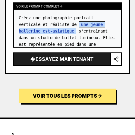
VOIR LE PROMPT COMPLET
Créez une photographie portrait 
verticale et réaliste de 
une jeune 
ballerine est-asiatique
 s'entraînant 
dans un studio de ballet lumineux. Elle 
est représentée en pied dans une 
élégante posture de « standing needle » 
: un pi…
ESSAYEZ MAINTENANT
VOIR TOUS LES PROMPTS