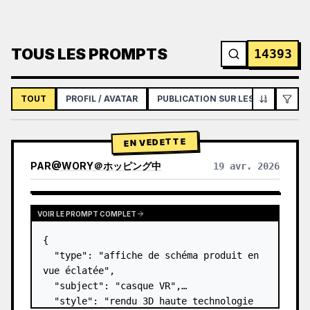
TOUS LES PROMPTS
14393
TOUT
PROFIL / AVATAR
PUBLICATION SUR LES RÉSEAUX S
EN VEDETTE
PAR
@
WORY＠ホッピング中
19 avr. 2026
VOIR LE PROMPT COMPLET
{

  "type": "affiche de schéma produit en 
vue éclatée",

  "subject": "casque VR",

  "style": "rendu 3D haute technologie 