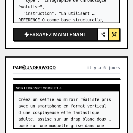
  "type": "infographie de chronologie 
évolutive",

  "instruction": "En utilisant 
REFERENCE_0 comme base structurelle, 
transformez le design vectoriel plat en 
une infographie 3D hautement réaliste. 
ESSAYEZ MAINTENANT
Remplacez les rampes lisses par des 
marches en pierre distinc…
PAR
@
UNDERWOOD
il y a 6 jours
VOIR LE PROMPT COMPLET
Créez un selfie au miroir réaliste pris 
avec un smartphone en format vertical 
d'une cosplayeuse elfe fantastique 
adulte, assise sur un drap blanc doux 
posé sur une moquette grise dans une 
pièce minimaliste aux tons beiges. Le 