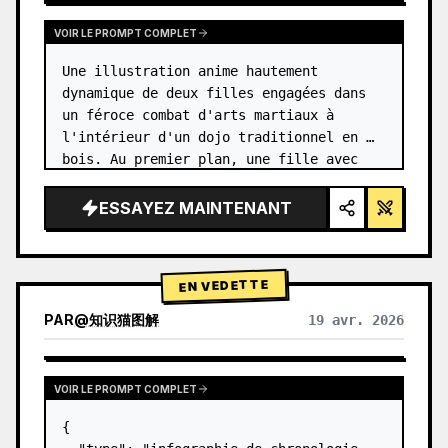
VOIR LE PROMPT COMPLET
Une illustration anime hautement 
dynamique de deux filles engagées dans 
un féroce combat d'arts martiaux à 
l'intérieur d'un dojo traditionnel en 
bois. Au premier plan, une fille avec 
{argument name="character 1 hair" 
default="des cheveux noirs en chignon 
ESSAYEZ MAINTENANT
haut…
EN VEDETTE
PAR
@
知识猫图解
19 avr. 2026
VOIR LE PROMPT COMPLET
{
