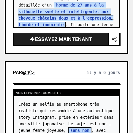
détaillée d'un 
homme de 27 ans à la 
silhouette svelte et intelligente, aux 
cheveux châtains doux et à l'expression 
timide et innocente
. Il porte une tenue 
de bureau simple, reflétant la routi…
ESSAYEZ MAINTENANT
PAR
@
ギン
il y a 6 jours
VOIR LE PROMPT COMPLET
Créez un selfie au smartphone très 
réaliste qui ressemble à une authentique 
story Instagram, prise en extérieur dans 
une ville japonaise. Le sujet est une 
jeune femme joyeuse, 
sans nom
, avec 