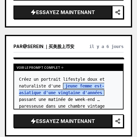
{argument name="hair color…
ESSAYEZ MAINTENANT
PAR
@
SEREIN ｜买美股上币安
il y a 6 jours
VOIR LE PROMPT COMPLET
Créez un portrait lifestyle doux et 
naturaliste d'une 
jeune femme est-
asiatique d'une vingtaine d'années
passant une matinée de week-end 
paresseuse dans une chambre vintage 
confortable. Elle se tient au centre…
ESSAYEZ MAINTENANT