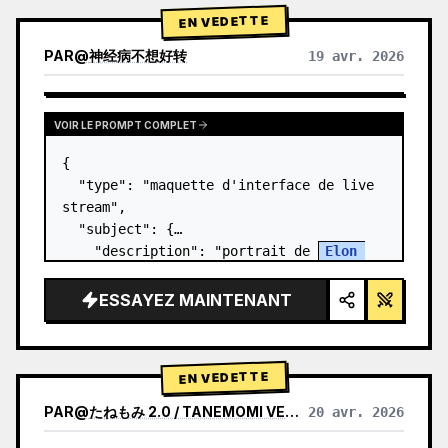
EN VEDETTE
PAR
@
神经病不想好转
19 avr. 2026
VOIR LE PROMPT COMPLET
{

  "type": "maquette d'interface de live 
stream",

  "subject": {

    "description": "portrait de 
Elon 
Musk
, souriant, portant un t-shirt noir 
avec un graphique technique blanc",

ESSAYEZ MAINTENANT
    "background": "le côté gauche affic…
EN VEDETTE
PAR
@
たねもみ 2.0 / TANEMOMI VER2.0
20 avr. 2026