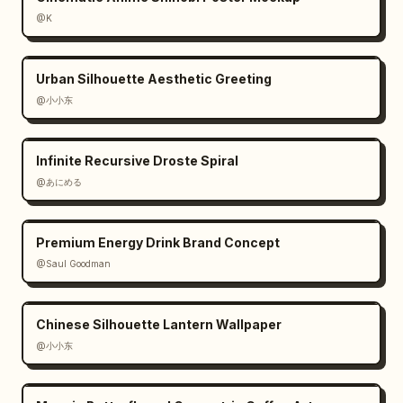
@K
Urban Silhouette Aesthetic Greeting
@小小东
Infinite Recursive Droste Spiral
@あにめる
Premium Energy Drink Brand Concept
@Saul Goodman
Chinese Silhouette Lantern Wallpaper
@小小东