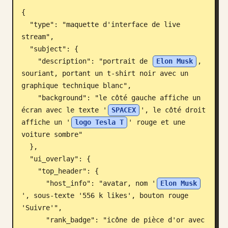
{

Blog
  "type": "maquette d'interface de live 
stream",

Mises à jour
  "subject": {

    "description": "portrait de 
Elon Musk
, 
souriant, portant un t-shirt noir avec un 
graphique technique blanc",

    "background": "le côté gauche affiche un 
écran avec le texte '
SPACEX
', le côté droit 
affiche un '
logo Tesla T
' rouge et une 
voiture sombre"

  },

  "ui_overlay": {

    "top_header": {

      "host_info": "avatar, nom '
Elon Musk
', sous-texte '556 k likes', bouton rouge 
'Suivre'",

      "rank_badge": "icône de pièce d'or avec 