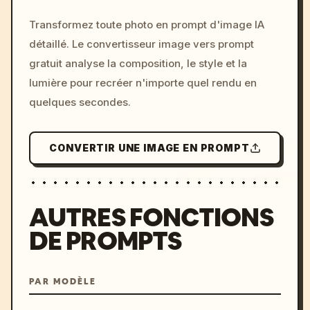
/imagine prompt: cinemati
Transformez toute photo en prompt d'image IA
c, cyberpunk sunset, neon
détaillé. Le convertisseur image vers prompt
colors, 8k --v 6.0
gratuit analyse la composition, le style et la
lumière pour recréer n'importe quel rendu en
quelques secondes.
CONVERTIR UNE IMAGE EN PROMPT
AUTRES FONCTIONS
DE PROMPTS
PAR MODÈLE