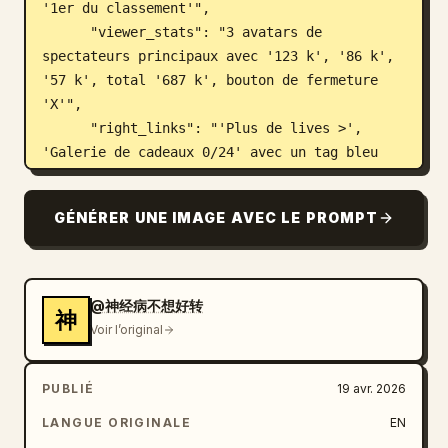
'1er du classement'",

      "viewer_stats": "3 avatars de 
spectateurs principaux avec '123 k', '86 k', 
'57 k', total '687 k', bouton de fermeture 
'X'",

      "right_links": "'Plus de lives >', 
'Galerie de cadeaux 0/24' avec un tag bleu 
'Classique'"

    },

GÉNÉRER UNE IMAGE AVEC LE PROMPT
    "mid_left_gifts": {

      "count": 2,

      "items": [

        "avatar 'Amateur de technologie', 
@神经病不想好转
神
'envoie un cœur', icône cœur x 1314",

Voir l’original
        "avatar 'Océan d'étoiles', 'envoie 
une fusée', icône fusée x 666"

PUBLIÉ
19 avr. 2026
      ]

    },

LANGUE ORIGINALE
EN
    "bottom_left_chat": {
