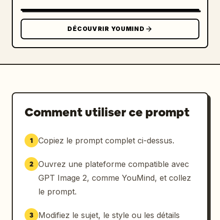
l'IA, va-t-elle remplacer les humains ?"

      ]

    },

DÉCOUVRIR YOUMIND
    "bottom_right_product_card": {

      "hot_tag": "orange 'Vente flash x 
1888'",

      "image": "Tesla Cybertruck",

      "title": "
Pick-up électrique Tesla Cybertruck
",

      "price": "
1 618 000 ¥
",

Comment utiliser ce prompt
      "button": "bouton rouge 'Acheter'",

      "floating_animation": "cœurs 
Copiez le prompt complet ci-dessus.
1
translucides flottant sur le bord droit"

    },

Ouvrez une plateforme compatible avec
2
    "bottom_bar": {

      "input_field": "'Dites quelque 
GPT Image 2, comme YouMind, et collez
chose...'",

le prompt.
      "icons": ["smiley", "trois points", 
"panier", "cadeau", "partager"]

Modifiez le sujet, le style ou les détails
3