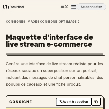
Se connecter
YouMind
Aperçu
CONSIGNES
›
IMAGES CONSIGNE
›
GPT IMAGE 2
Maquette d'interface de
Cas d'usage
live stream e-commerce
Compétences
Génère une interface de live stream réaliste pour les
Invites
réseaux sociaux en superposition sur un portrait,
incluant des messages de chat personnalisables, des
popups de cadeaux et une fiche produit.
Tarifs
Télécharger
CONSIGNE
Avant traduction