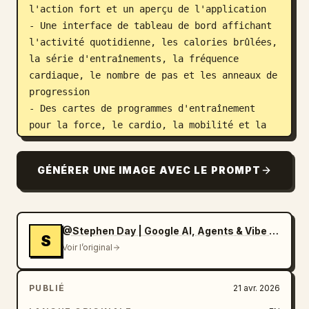
l'action fort et un aperçu de l'application

- Une interface de tableau de bord affichant 
l'activité quotidienne, les calories brûlées, 
la série d'entraînements, la fréquence 
cardiaque, le nombre de pas et les anneaux de 
progression

- Des cartes de programmes d'entraînement 
pour la force, le cardio, la mobilité et la 
récupération

- Une section de suivi nutritionnel avec 
GÉNÉRER UNE IMAGE AVEC LE PROMPT
répartition des macros et consommation d'eau

- Des graphiques de progression et des 
widgets d'analyse

- Une section entraîneur/communauté avec des 
@Stephen Day | Google AI, Agents & Vibe Coding
S
cartes de profil et des témoignages

Voir l’original
- Une section tarifaire et un appel à 
l'action pour le téléchargement sur les 
PUBLIÉ
21 avr. 2026
stores

- Des écrans d'application mobile présentés 