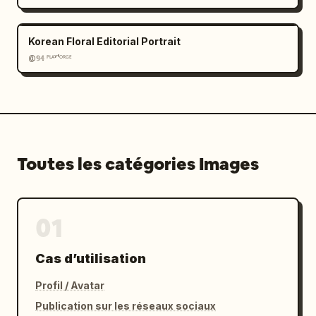
Korean Floral Editorial Portrait
@𝟡𝟜 ᴾᴸᴬʸᶠᴼᴿᴳᴱ
Toutes les catégories Images
01
Cas d’utilisation
Profil / Avatar
Publication sur les réseaux sociaux