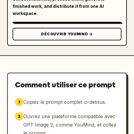
finished work, and distribute it from one AI
Composition :

workspace.
- Maquette complète de la page d'accueil du 
site web

- Plusieurs sections d'interface visibles 
DÉCOUVRIR YOUMIND
dans une présentation soignée

- Légère perspective ou présentation produit 
de face

- Arrière-plan épuré avec des dégradés 
subtils et un éclairage professionnel

- Rendu de texte ultra-détaillé et net, mise 
en page visuellement équilibrée

Comment utiliser ce prompt
Résultat :

Copiez le prompt complet ci-dessus.
1
Un concept de design UI/UX époustouflant et 
réaliste pour un site web et un tableau de 
Ouvrez une plateforme compatible avec
2
bord d'application de fitness, prêt pour le 
développement.

GPT Image 2, comme YouMind, et collez
le prompt.