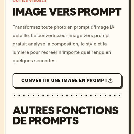
OUTILS VISUELS
IMAGE VERS PROMPT
/imagine prompt: cinemati
Transformez toute photo en prompt d'image IA
c, cyberpunk sunset, neon
détaillé. Le convertisseur image vers prompt
colors, 8k --v 6.0
gratuit analyse la composition, le style et la
lumière pour recréer n'importe quel rendu en
quelques secondes.
CONVERTIR UNE IMAGE EN PROMPT
AUTRES FONCTIONS
DE PROMPTS