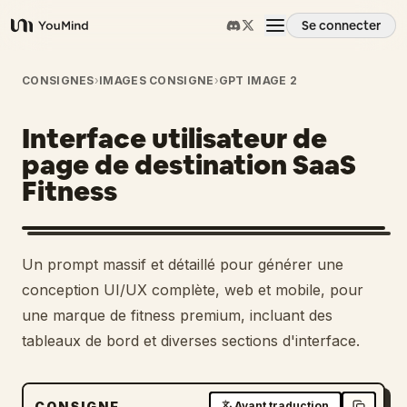
Se connecter
YouMind
Aperçu
CONSIGNES
›
IMAGES CONSIGNE
›
GPT IMAGE 2
Interface utilisateur de
Cas d'usage
page de destination SaaS
Fitness
Compétences
Invites
Un prompt massif et détaillé pour générer une
conception UI/UX complète, web et mobile, pour
Tarifs
une marque de fitness premium, incluant des
tableaux de bord et diverses sections d'interface.
Télécharger
CONSIGNE
Avant traduction