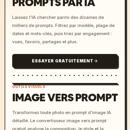
PROMPTS PAR IA
Laissez l'IA chercher parmi des dizaines de
milliers de prompts. Filtrez par modèle, plage de
dates et mots-clés, puis triez par engagement :
vues, favoris, partages et plus.
ESSAYER GRATUITEMENT
OUTILS VISUELS
IMAGE VERS PROMPT
/imagine prompt: cinemati
Transformez toute photo en prompt d'image IA
c, cyberpunk sunset, neon
détaillé. Le convertisseur image vers prompt
colors, 8k --v 6.0
gratuit analyse la composition, le style et la