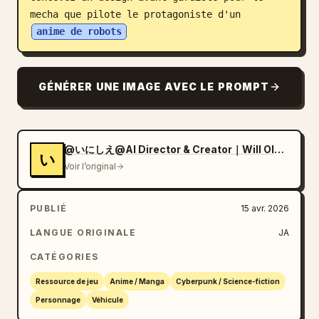
mecha que pilote le protagoniste d'un 
Blog
anime de robots
Mises à jour
GÉNÉRER UNE IMAGE AVEC LE PROMPT
@いにしえ@AI Director & Creator｜Will Oldgram
い
Voir l’original
PUBLIÉ
15 avr. 2026
LANGUE ORIGINALE
JA
CATÉGORIES
Ressource de jeu
Anime / Manga
Cyberpunk / Science-fiction
Personnage
Véhicule