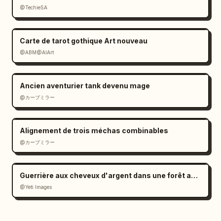
@TechieSA
Carte de tarot gothique Art nouveau
@ABM@AIArt
Ancien aventurier tank devenu mage
@カーブミラー
Alignement de trois méchas combinables
@カーブミラー
Guerrière aux cheveux d'argent dans une forêt au clair de lune
@Yeti Images