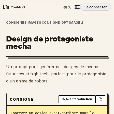
Se connecter
YouMind
Aperçu
CONSIGNES
›
IMAGES CONSIGNE
›
GPT IMAGE 2
Design de protagoniste
Cas d'usage
mecha
Compétences
Un prompt pour générer des designs de mecha
Invites
futuristes et high-tech, parfaits pour le protagoniste
d'un anime de robots.
Tarifs
CONSIGNE
Avant traduction
Télécharger
Concevez un design avant-gardiste pour le 