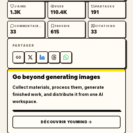
J’AIME
VUES
PARTAGES
1.3K
110.4K
191
COMMENTAIRES
FAVORIS
CITATIONS
33
615
33
PARTAGER
Go beyond generating images
Collect materials, process them, generate
finished work, and distribute it from one AI
workspace.
DÉCOUVRIR YOUMIND