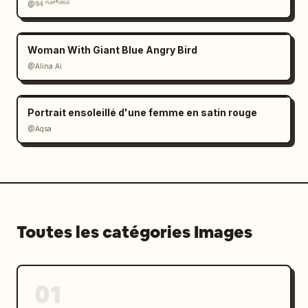
@𝟡𝟜 ᴾᴸᴬʸᶠᴼᴿᴳᴱ
Woman With Giant Blue Angry Bird
@Alina Ai
Portrait ensoleillé d'une femme en satin rouge
@Aqsa
Toutes les catégories Images
01