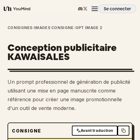
Se connecter
YouMind
Aperçu
CONSIGNES
›
IMAGES CONSIGNE
›
GPT IMAGE 2
Conception publicitaire
Cas d'usage
KAWAISALES
Compétences
1
Un prompt professionnel de génération de publicité
Invites
utilisant une mise en page manuscrite comme
référence pour créer une image promotionnelle
d'un outil de vente moderne.
Tarifs
Télécharger
CONSIGNE
Avant traduction