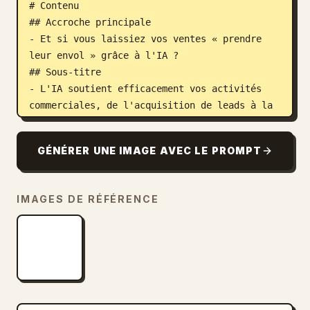
# Contenu

## Accroche principale

- Et si vous laissiez vos ventes « prendre 
leur envol » grâce à l'IA ?

## Sous-titre

- L'IA soutient efficacement vos activités 
commerciales, de l'acquisition de leads à la 
conclusion de la vente !

## CTA

GÉNÉRER UNE IMAGE AVEC LE PROMPT
- Essayez la démo gratuite dès maintenant ! 
## Élément visuel 1

- Un homme et une femme, représentants 
IMAGES DE RÉFÉRENCE
commerciaux trentenaires, élégants et 
photoréalistes en costume, souriant lors 
d'une réunion d'affaires en ligne avec un 
client sur un ordinateur portable.

## Élément visuel 2

- Illustrations abstraites ou formes 
symbolisant les avantages du service, comme 