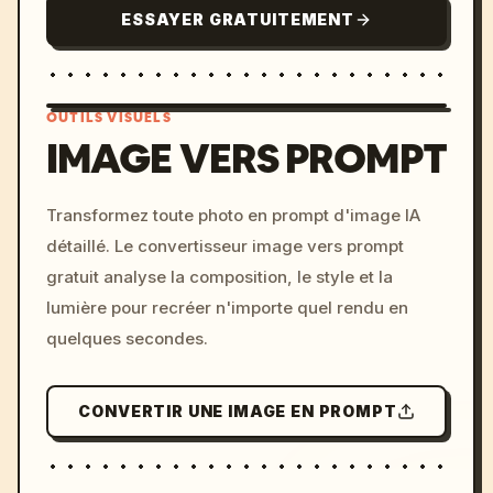
ESSAYER GRATUITEMENT
OUTILS VISUELS
IMAGE VERS PROMPT
/imagine prompt: cinemati
Transformez toute photo en prompt d'image IA
c, cyberpunk sunset, neon
détaillé. Le convertisseur image vers prompt
colors, 8k --v 6.0
gratuit analyse la composition, le style et la
lumière pour recréer n'importe quel rendu en
quelques secondes.
CONVERTIR UNE IMAGE EN PROMPT