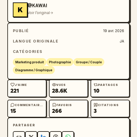
un graphique en hausse ou des icônes 
@KAWAI
K
indiquant les clients cibles.

Voir l’original
# Impression

PUBLIÉ
19 avr. 2026
- Digne de confiance, innovant, productif, 
LANGUE ORIGINALE
JA
facile à utiliser
CATÉGORIES
Marketing produit
Photographie
Groupe / Couple
Diagramme / Graphique
J’AIME
VUES
PARTAGES
221
28.6K
10
COMMENTAIRES
FAVORIS
CITATIONS
15
266
3
PARTAGER