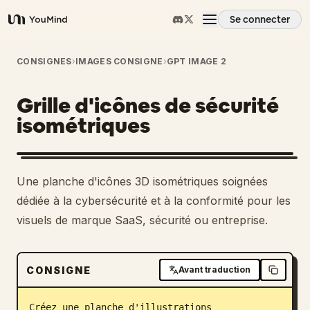
Se connecter
YouMind
Aperçu
CONSIGNES
›
IMAGES CONSIGNE
›
GPT IMAGE 2
Grille d'icônes de sécurité
Cas d'usage
isométriques
Compétences
Une planche d'icônes 3D isométriques soignées
Invites
dédiée à la cybersécurité et à la conformité pour les
visuels de marque SaaS, sécurité ou entreprise.
Tarifs
CONSIGNE
Avant traduction
Télécharger
Créez une planche d'illustrations 