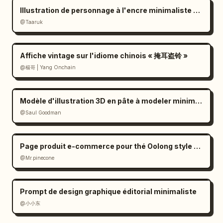
Illustration de personnage à l'encre minimaliste en noir et blanc
@Taaruk
Affiche vintage sur l'idiome chinois « 掩耳盗铃 »
@楊哥 | Yang Onchain
Modèle d'illustration 3D en pâte à modeler minimaliste
@Saul Goodman
Page produit e-commerce pour thé Oolong style Zen
@Mr.pinecone
Prompt de design graphique éditorial minimaliste
@小小东