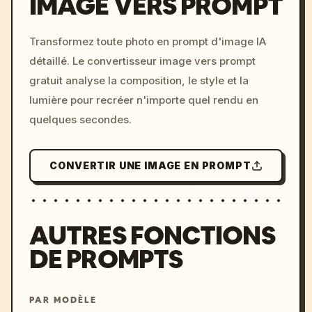
IMAGE VERS PROMPT
/imagine prompt: cinemati
Transformez toute photo en prompt d'image IA
c, cyberpunk sunset, neon
détaillé. Le convertisseur image vers prompt
colors, 8k --v 6.0
gratuit analyse la composition, le style et la
lumière pour recréer n'importe quel rendu en
quelques secondes.
CONVERTIR UNE IMAGE EN PROMPT
AUTRES FONCTIONS
DE PROMPTS
PAR MODÈLE