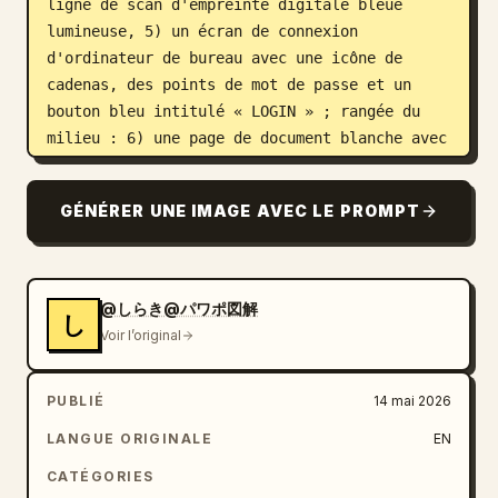
ligne de scan d'empreinte digitale bleue 
lumineuse, 5) un écran de connexion 
d'ordinateur de bureau avec une icône de 
cadenas, des points de mot de passe et un 
bouton bleu intitulé « LOGIN » ; rangée du 
milieu : 6) une page de document blanche avec 
un coin plié, une icône de cadenas bleu et 
l'étiquette « ENCRYPTED », 7) un pare-feu en 
GÉNÉRER UNE IMAGE AVEC LE PROMPT
briques rouges avec une flamme orange devant, 
8) une caméra de surveillance blanche avec un 
objectif bleu montée sur un petit support 
mural, 9) un badge d'identification avec 
@しらき@パワポ図解
し
clip, vignette portrait, lignes de texte et 
Voir l’original
code-barres, 10) un panneau d'avertissement 
triangulaire rouge avec un point 
PUBLIÉ
14 mai 2026
d'exclamation noir ; rangée du bas : 11) une 
pile de serveurs sombre avec des voyants 
LANGUE ORIGINALE
EN
d'état colorés et un badge de bouclier bleu 
CATÉGORIES
devant, 12) une liste de contrôle sur presse-