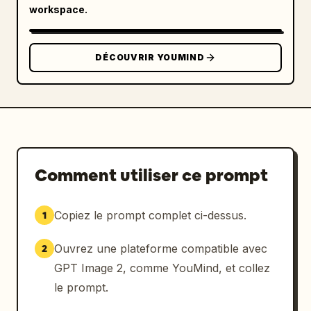
workspace.
de la couleur primaire : 
deep blue
 ; 
personnalisation de l'arrière-plan : 
light gray
.
DÉCOUVRIR YOUMIND
Comment utiliser ce prompt
Copiez le prompt complet ci-dessus.
1
Ouvrez une plateforme compatible avec
2
GPT Image 2, comme YouMind, et collez
le prompt.