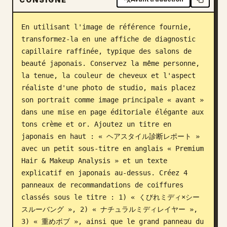
Blog
En utilisant l'image de référence fournie, 
transformez-la en une affiche de diagnostic 
Mises à jour
capillaire raffinée, typique des salons de 
beauté japonais. Conservez la même personne, 
la tenue, la couleur de cheveux et l'aspect 
réaliste d'une photo de studio, mais placez 
son portrait comme image principale « avant » 
dans une mise en page éditoriale élégante aux 
tons crème et or. Ajoutez un titre en 
japonais en haut : « ヘアスタイル診断レポート » 
avec un petit sous-titre en anglais « Premium 
Hair & Makeup Analysis » et un texte 
explicatif en japonais au-dessus. Créez 4 
panneaux de recommandations de coiffures 
classés sous le titre : 1) « くびれミディ×シー
スルーバング », 2) « ナチュラルミディレイヤー », 
3) « 重めボブ », ainsi que le grand panneau du 