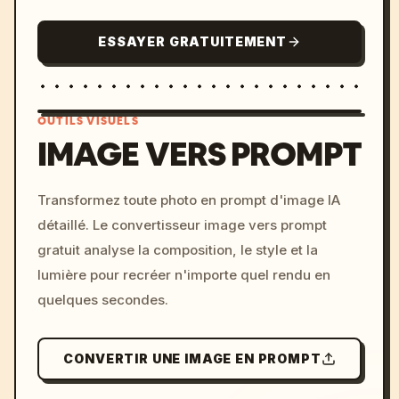
ESSAYER GRATUITEMENT
OUTILS VISUELS
IMAGE VERS PROMPT
/imagine prompt: cinemati
Transformez toute photo en prompt d'image IA
c, cyberpunk sunset, neon
détaillé. Le convertisseur image vers prompt
colors, 8k --v 6.0
gratuit analyse la composition, le style et la
lumière pour recréer n'importe quel rendu en
quelques secondes.
CONVERTIR UNE IMAGE EN PROMPT