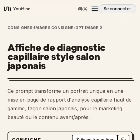
Se connecter
YouMind
Aperçu
CONSIGNES
›
IMAGES CONSIGNE
›
GPT IMAGE 2
Affiche de diagnostic
Cas d'usage
capillaire style salon
japonais
Compétences
Invites
1
Ce prompt transforme un portrait unique en une
mise en page de rapport d'analyse capillaire haut de
Tarifs
gamme, façon salon japonais, pour le marketing
beauté ou le contenu avant/après.
Télécharger
CONSIGNE
Avant traduction