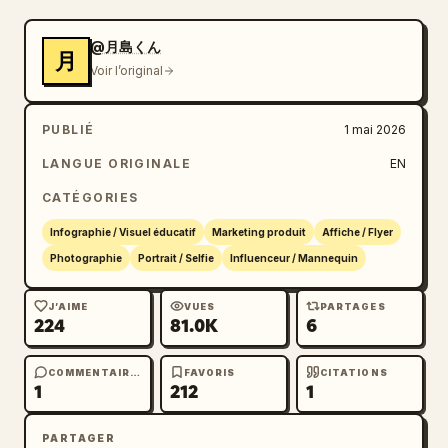
顔タイプ・印象分析 » avec un graphique en radar 
et des notes en japonais, et « メイクポイント » 
@月島くん
月
avec 5 lignes d'articles de maquillage 
Voir l’original
étiquetées « ベース », « 眉 », « アイメイク », 
« チーク », « リップ ». Utilisez une image de 
PUBLIÉ
1 mai 2026
marque de salon de luxe douce, des bordures 
LANGUE ORIGINALE
EN
dorées fines, des panneaux blancs arrondis, 
des ornements floraux subtils dans les coins 
CATÉGORIES
et une composition épurée digne d'un magazine 
Infographie / Visuel éducatif
Marketing produit
Affiche / Flyer
haut de gamme.
Photographie
Portrait / Selfie
Influenceur / Mannequin
J’AIME
VUES
PARTAGES
224
81.0K
6
COMMENTAIRES
FAVORIS
CITATIONS
1
212
1
PARTAGER