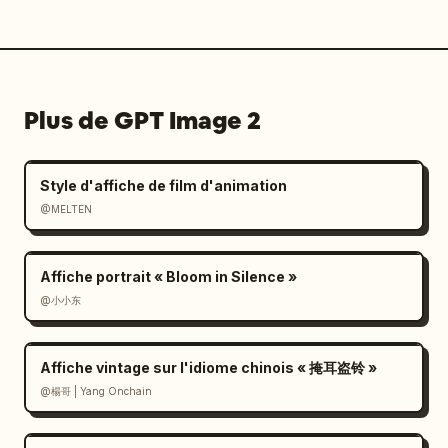
Plus de GPT Image 2
Style d'affiche de film d'animation
@MELTEN
Affiche portrait « Bloom in Silence »
@小小东
Affiche vintage sur l'idiome chinois « 掩耳盗铃 »
@楊哥 | Yang Onchain