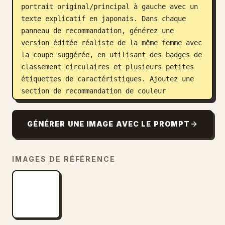
portrait original/principal à gauche avec un 
texte explicatif en japonais. Dans chaque 
panneau de recommandation, générez une 
version éditée réaliste de la même femme avec 
la coupe suggérée, en utilisant des badges de 
classement circulaires et plusieurs petites 
étiquettes de caractéristiques. Ajoutez une 
section de recommandation de couleur 
intitulée « 似合わせヘアカラープラン » avec 4 
cartes de couleurs montrant la même femme 
GÉNÉRER UNE IMAGE AVEC LE PROMPT
avec ces nuances : « ショコラブラウン », « グレ
ージュ », « ローズベージュ », « モーヴブラウン ». 
Ajoutez également un panneau latéral étroit 
IMAGES DE RÉFÉRENCE
intitulé « おすすめしないカラー » avec 3 
échantillons empilés et les étiquettes : « 黄
みの強いオレンジ », « 真っ黒 », « 青みの強いピン
ク・ビビッド ». En bas, ajoutez 3 sections 
supplémentaires : « 似合うヘアアレンジ » avec 4 
exemples de coiffures pour la même femme, « 