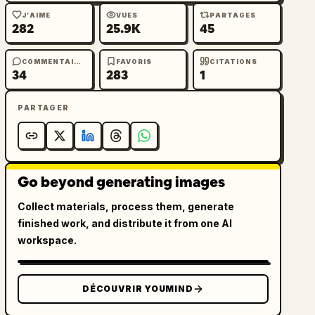
J’AIME
VUES
PARTAGES
282
25.9K
45
COMMENTAIRES
FAVORIS
CITATIONS
34
283
1
PARTAGER
Go beyond generating images
Collect materials, process them, generate
finished work, and distribute it from one AI
workspace.
DÉCOUVRIR YOUMIND