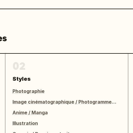
es
02
Styles
Photographie
Image cinématographique / Photogramme de film
Anime / Manga
Illustration