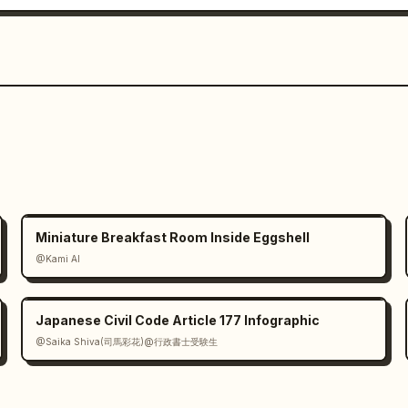
Miniature Breakfast Room Inside Eggshell
@Kami AI
Japanese Civil Code Article 177 Infographic
@Saika Shiva(司馬彩花)@行政書士受験生