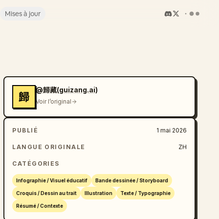
Mises à jour
@歸藏(guizang.ai)
歸
Voir l’original
PUBLIÉ
1 mai 2026
LANGUE ORIGINALE
ZH
CATÉGORIES
Infographie / Visuel éducatif
Bande dessinée / Storyboard
Croquis / Dessin au trait
Illustration
Texte / Typographie
Résumé / Contexte