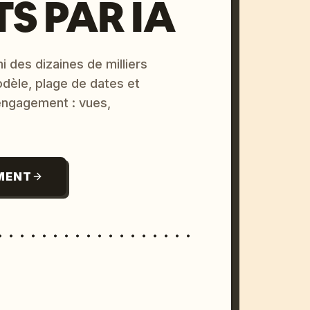
S PAR IA
i des dizaines de milliers
odèle, plage de dates et
 engagement : vues,
MENT