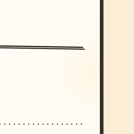
/imagine prompt: cinematic, cyberpunk s
unset, neon colors, 8k --v 6.0