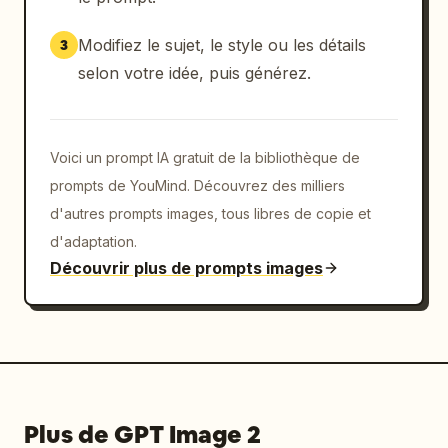
"description": "couché" },

      "anatomy_details": { "count": 3, 
Modifiez le sujet, le style ou les détails
3
"description": "pattes et queue" },

selon votre idée, puis générez.
      "scale_reference": { "count": 1, 
"description": "chat à côté d'une silhouette 
humaine" },

      "facial_angles": { "count": 4 }

Voici un prompt IA gratuit de la bibliothèque de
    },

prompts de YouMind. Découvrez des milliers
    "bottom_right_section": {

d'autres prompts images, tous libres de copie et
      "type": "Storyboard cinématographique",

d'adaptation.
      "grid": { "count": 9, "description": 
Découvrir plus de prompts images
"images cinématographiques mettant en scène 
l'homme, la femme et le chat dans diverses 
conditions d'éclairage comme le coucher du 
soleil et le crépuscule en intérieur" }

    }

  }

}
Plus de GPT Image 2