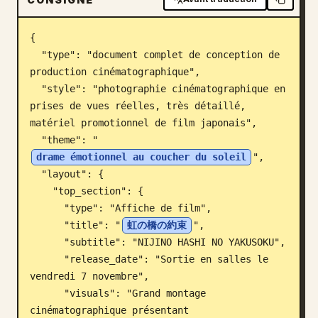
Blog
{

  "type": "document complet de conception de 
Mises à jour
production cinématographique",

  "style": "photographie cinématographique en 
prises de vues réelles, très détaillé, 
matériel promotionnel de film japonais",

  "theme": "
drame émotionnel au coucher du soleil
",

  "layout": {

    "top_section": {

      "type": "Affiche de film",

      "title": "
虹の橋の約束
",

      "subtitle": "NIJINO HASHI NO YAKUSOKU",

      "release_date": "Sortie en salles le 
vendredi 7 novembre",

      "visuals": "Grand montage 
cinématographique présentant 