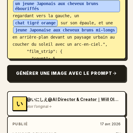
un jeune Japonais aux cheveux bruns 
ébouriffés
regardant vers la gauche, un 
chat tigré orange
 sur son épaule, et une 
jeune Japonaise aux cheveux bruns mi-longs
en arrière-plan devant un paysage urbain au 
coucher du soleil avec un arc-en-ciel.",

      "film_strip": {

        "count": 5,

        "description": "images 
cinématographiques horizontales montrant les 
GÉNÉRER UNE IMAGE AVEC LE PROMPT
personnages et le chat dans diverses scènes"

      }

    },

@いにしえ@AI Director & Creator｜Will Oldgram
    "middle_left_section": {

い
Voir l’original
      "type": "Référence personnage féminin",

      "label": "藤木ハル",

      "full_body_turnaround": { "count": 4, 
PUBLIÉ
17 avr. 2026
"poses": ["Face", "Profil (gauche)", "Dos", 