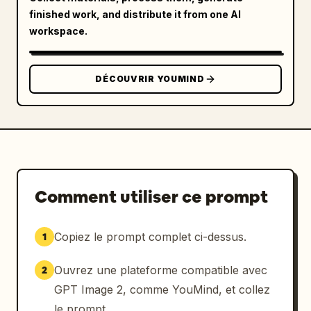
finished work, and distribute it from one AI
"Vue 3/4"], "outfit": "veste gris foncé, 
workspace.
chemise blanche, pantalon sombre" },

      "facial_expressions": { "count": 3 },

      "details": { "count": 3, "description": 
DÉCOUVRIR YOUMIND
"gros plans sur les mains, le col et les 
cheveux" },

      "footwear": { "count": 3, 
"description": "angles de baskets noires" },

      "silhouette": { "count": 2 }

    },

    "bottom_left_section": {

Comment utiliser ce prompt
      "type": "Référence animal",

      "label": "チェリー",

      "main_poses": { "count": 3, 
Copiez le prompt complet ci-dessus.
1
"description": "assis, debout, en marche" },

      "face_closeup": { "count": 1 },

Ouvrez une plateforme compatible avec
2
      "fur_details": { "count": 2 },

GPT Image 2, comme YouMind, et collez
      "behavioral_poses": { "count": 2, 
le prompt.