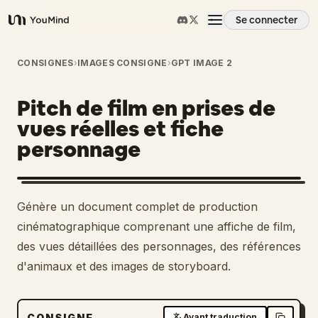
Se connecter
YouMind
Aperçu
CONSIGNES
›
IMAGES CONSIGNE
›
GPT IMAGE 2
Pitch de film en prises de
Cas d'usage
vues réelles et fiche
personnage
Compétences
Invites
Génère un document complet de production
cinématographique comprenant une affiche de film,
Tarifs
des vues détaillées des personnages, des références
d'animaux et des images de storyboard.
Télécharger
CONSIGNE
Avant traduction