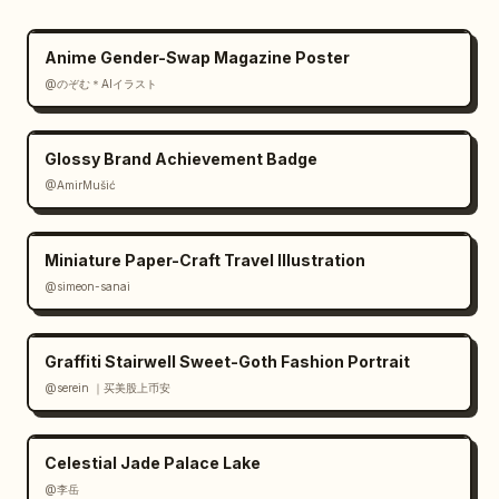
Anime Gender-Swap Magazine Poster
@のぞむ＊AIイラスト
Glossy Brand Achievement Badge
@AmirMušić
Miniature Paper-Craft Travel Illustration
@simeon-sanai
Graffiti Stairwell Sweet-Goth Fashion Portrait
@serein ｜买美股上币安
Celestial Jade Palace Lake
@李岳