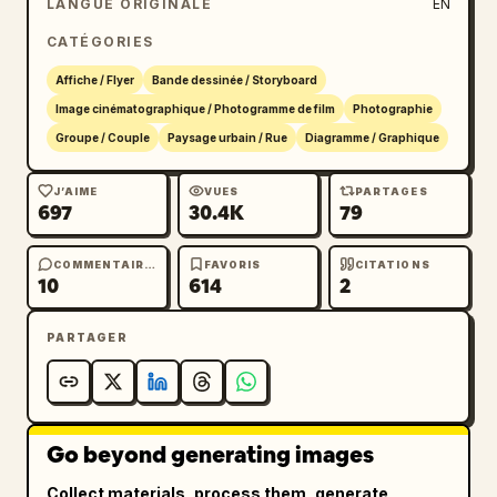
LANGUE ORIGINALE
EN
"Vue 3/4"], "outfit": "long gilet beige, haut 
marron, pantalon large marron" },

CATÉGORIES
      "facial_expressions": { "count": 3 },

Affiche / Flyer
Bande dessinée / Storyboard
      "details": { "count": 3, "description": 
Image cinématographique / Photogramme de film
Photographie
"gros plans sur les mains, le col et les 
Groupe / Couple
Paysage urbain / Rue
Diagramme / Graphique
cheveux" },

      "footwear": { "count": 3, 
J’AIME
VUES
PARTAGES
"description": "angles de chaussures sans 
697
30.4K
79
lacets marron" },

      "silhouette": { "count": 2 },

COMMENTAIRES
FAVORIS
CITATIONS
      "color_palette": { "count": 5, 
10
614
2
"description": "échantillons" }

    },

PARTAGER
    "middle_right_section": {

      "type": "Référence personnage 
masculin",

      "label": "瀬川 凛",

Go beyond generating images
      "full_body_turnaround": { "count": 4, 
Collect materials, process them, generate
"poses": ["Face", "Profil (gauche)", "Dos", 