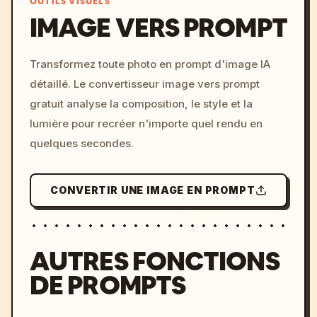
OUTILS VISUELS
IMAGE VERS PROMPT
/imagine prompt: cinemati
Transformez toute photo en prompt d'image IA
c, cyberpunk sunset, neon
détaillé. Le convertisseur image vers prompt
colors, 8k --v 6.0
gratuit analyse la composition, le style et la
lumière pour recréer n'importe quel rendu en
quelques secondes.
CONVERTIR UNE IMAGE EN PROMPT
AUTRES FONCTIONS
DE PROMPTS