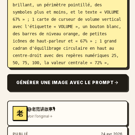
brillant, un périmètre pointillé, des 
symboles plus et moins, et le texte « VOLUME 
67% » ; 1 carte de curseur de volume vertical 
avec l'étiquette « VOLUME », un bouton blanc, 
des barres de niveau orange, de petites 
icônes de haut-parleur et « 67% » ; 1 grand 
cadran d'équilibrage circulaire en haut au 
centre-droit avec des repères numériques 25, 
50, 75, 100, la valeur centrale « 72% », 
l'étiquette « BALANCE » et un petit point 
indicateur orange ; 1 widget de boussole 
GÉNÉRER UNE IMAGE AVEC LE PROMPT
circulaire en haut à droite avec les 
étiquettes N, E, S, O, une aiguille de 
boussole en bleu sarcelle métallique et un 
petit point d'accent orange sur le bord ; 1 
@老范讲故事🎙️
老
bouton rotatif min-max circulaire plus petit 
Voir l’original
au milieu à gauche avec un centre bleu 
sarcelle, un bord de cadran blanc texturé, un 
PUBLIÉ
24 avr. 2026