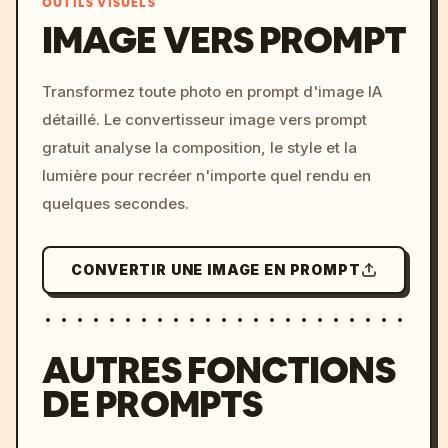
OUTILS VISUELS
IMAGE VERS PROMPT
/imagine prompt: cinemati
Transformez toute photo en prompt d'image IA
c, cyberpunk sunset, neon
détaillé. Le convertisseur image vers prompt
colors, 8k --v 6.0
gratuit analyse la composition, le style et la
lumière pour recréer n'importe quel rendu en
quelques secondes.
CONVERTIR UNE IMAGE EN PROMPT
AUTRES FONCTIONS
DE PROMPTS